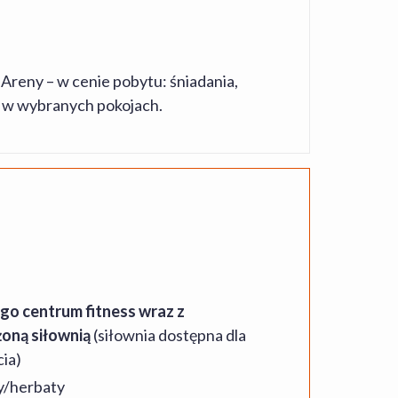
Areny – w cenie pobytu: śniadania,
w wybranych pokojach.
o centrum fitness wraz z
oną siłownią
(siłownia dostępna dla
ia)
y/herbaty