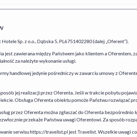
przypadku rezerwacji Usługi Hotel+Lot, których dane znajdzie
odniesieniu do rezerwacji usług Oferenta obowiązuje
Regulamin
Kart Podarunkowych
,
Regulamin Usługi Zakwaterowania
oraz
rezerwacji Usługi Hotel+Lot obowiązuje
Regulamin Serwisu
,
Re
w
Rezygnacji Usługi Hotel+Lot
. Szczegółowe informacje na tema
znajdziesz w zakładce „Jak działamy” dostępnej
tutaj
. W przyp
 Hotele Sp. z o.o., Dąbska 5, PL6751402280 (dalej „Oferent”).
agent Organizatora Turystyki.
 jest zawierana między Państwem jako klientem a Oferentem, za 
Transport nie jest wliczony w cenę.
lność za należyte wykonanie usługi.
tformy handlowej jedynie pośredniczy w zawarciu umowy z Oferen
Travelist Sp. z o.o. z siedzibą pod adresem al. Armii Ludowej 
Przedsiębiorców prowadzonego przez Sąd Rejonowy dla m. st.
Krajowego Rejestru Sądowego pod nr. KRS: 0000440014, NIP:
sposób jej realizacji przez Oferenta. Jeśli w trakcie pobytu pojawi
zakładowy: 49500PLN
 obiekcie. Obsługa Oferenta obiektu pomoże Państwu rozwiązać pr
 usług przez Oferenta można zgłaszać do Oferenta bezpośrednio l
 niezwłocznie przekaże Państwa uwagi Oferentowi. Za sposób rozp
e serwisu https://travelist.pl jest Travelist. Wszelkie uwagi c