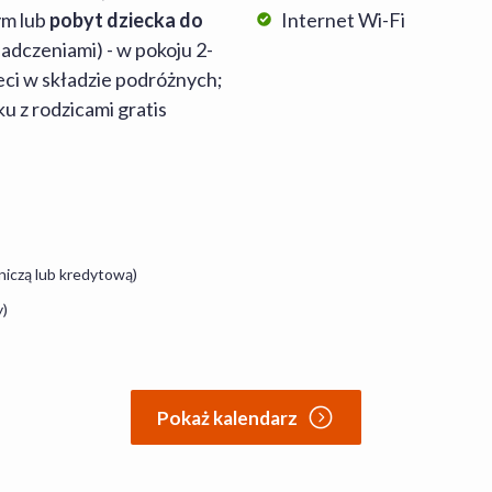
ym lub
pobyt dziecka do
Internet Wi-Fi
iadczeniami) - w pokoju 2-
ieci w składzie podróżnych;
u z rodzicami gratis
niczą lub kredytową)
y)
Pokaż kalendarz