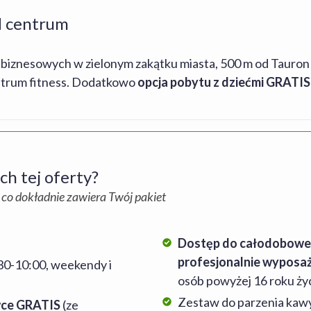
d centrum
 biznesowych w zielonym zakątku miasta, 500 m od Tauron 
ntrum fitness. Dodatkowo
opcja pobytu z dziećmi GRATIS
h tej oferty?
 co dokładnie zawiera Twój pakiet
Dostęp do całodoboweg
profesjonalnie wyposaż
:30-10:00, weekendy i
osób powyżej 16 roku życ
Zestaw do parzenia kaw
awce GRATIS
(ze