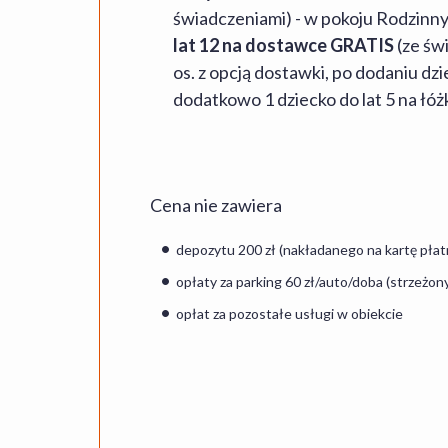
świadczeniami) - w pokoju Rodzinn
lat 12 na dostawce GRATIS
(ze św
os. z opcją dostawki, po dodaniu dz
dodatkowo 1 dziecko do lat 5 na łóżk
Cena nie zawiera
depozytu 200 zł (nakładanego na kartę płat
opłaty za parking 60 zł/auto/doba (strzeżon
opłat za pozostałe usługi w obiekcie