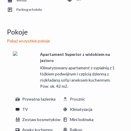
Winda
czajnikiem elektrycznym, żelazkiem i deską do prasowania.
ATRAKCJE OBIEKTU
Parking w hotelu
- Instytut Piękna Bahia Feliz
- masaże
- zabiegi na ciało i twarz
Pokoje
- Barber Bold Barber
Pokaż wszystkie pokoje
- wypożyczalnia sprzętu wodnego
- Taras widokowy z krzesłami, leżakami i stolikami.
Apartament Superior z widokiem na
JEDZENIE I PICIE
jezioro
Na terenie obiektu znajduje się bar z bogatym wyborem
Klimatyzowany apartament z sypialnią z 1
napojów oraz sklep spożywczy Żabka.
łóżkiem podwójnym i częścią dzienną z
rozkładaną sofą i aneksem kuchennym.
Pow. ok. 42 m2.
Prywatna łazienka
Prysznic
TV
Klimatyzacja
Zestaw kosmetyków
Mini lodówka
Aneks kuchenny
Balkon