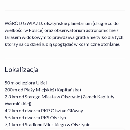
Nad Zatoką Aparthotel?
rowerów nie jest dostępna.
Jakie są godziny zameldowania i wymeldowania
Obiekt Nad Zatoką Aparthotel oferuje gościom
WŚRÓD GWIAZD: olsztyńskie planetarium (drugie co do
w obiekcie Nad Zatoką Aparthotel?
następujące opcje wyżywienia do wyboru: Wyżywienie
wielkości w Polsce) oraz obserwatorium astronomiczne z
własne.
tarasem widokowym to prawdziwa gratka nie tylko dla tych,
Ile kosztuje pobyt w obiekcie Nad Zatoką
którzy na co dzień lubią spoglądać w kosmiczne otchłanie.
Zameldowanie w obiekcie Nad Zatoką Aparthotel
Aparthotel?
rozpoczyna się o 16:00, a wymeldować się można do
11:00.
Czy w obiekcie Nad Zatoką Aparthotel dostępne
Lokalizacja
Ceny w obiekcie Nad Zatoką Aparthotel mogą się różnić
są udogodnienia dla osób niepełnosprawnych?
w zależności od terminu, pakietu, opcji wyżywienia,
50 m od jeziora Ukiel
zasad działalności hotelu itp. Sprawdź aktualną cenę,
200 m od Plaży Miejskiej (Kapitańska)
Czy obiekt Nad Zatoką Aparthotel jest często
wpisując daty pobytu.
Nie, obiekt Nad Zatoką Aparthotel nie posiada
wybierany przez rodziny?
2,3 km od Starego Miasta w Olsztynie (Zamek Kapituły
dodatkowych udogodnień dla osób niepełnosprawnych.
Warmińskiej)
4,2 km od dworca PKP Olsztyn Główny
Czy w obiekcie Nad Zatoką Aparthotel jest
5,5 km od dworca PKS Olsztyn
Nie, obiekt Nad Zatoką Aparthotel nie jest częstym
dostępna siłownia?
7,1 km od Stadionu Miejskiego w Olsztynie
wyborem wśród rodzin podróżujących z dziećmi.