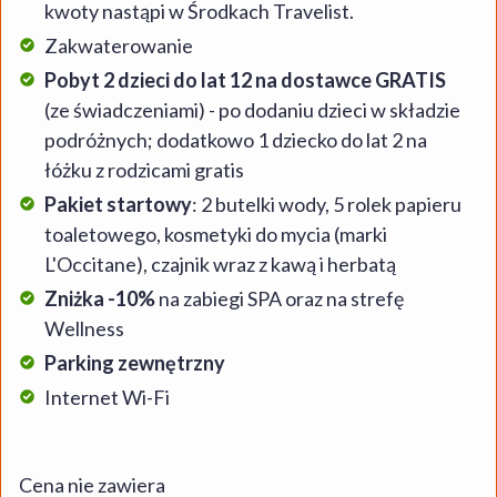
kwoty nastąpi w Środkach Travelist.
Zakwaterowanie
Pobyt 2 dzieci do lat 12 na dostawce GRATIS
(ze świadczeniami) - po dodaniu dzieci w składzie
podróżnych; dodatkowo 1 dziecko do lat 2 na
łóżku z rodzicami gratis
Pakiet startowy
: 2 butelki wody, 5 rolek papieru
toaletowego, kosmetyki do mycia (marki
L'Occitane), czajnik wraz z kawą i herbatą
Zniżka -10%
na zabiegi SPA oraz na strefę
Wellness
Parking zewnętrzny
Internet Wi-Fi
Cena nie zawiera