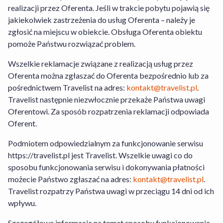
Hotel+Lot
oraz
Warunki Rezygnacji
realizacji przez Oferenta. Jeśli w trakcie pobytu pojawią się
Usługi Hotel+Lot
. Szczegółowe
jakiekolwiek zastrzeżenia do usług Oferenta – należy je
informacje na temat sposobu
zgłosić na miejscu w obiekcie. Obsługa Oferenta obiektu
funkcjonowania serwisu znajdziesz w
pomoże Państwu rozwiązać problem.
zakładce „Jak działamy” dostępnej
tutaj
.
Wszelkie reklamacje związane z realizacją usług przez
W przypadku Usługi Hotel+Lot Travelist
Oferenta można zgłaszać do Oferenta bezpośrednio lub za
działa jako agent Organizatora Turystyki.
pośrednictwem Travelist na adres:
kontakt@travelist.pl
.
Travelist następnie niezwłocznie przekaże Państwa uwagi
Transport nie jest wliczony w cenę.
Oferentowi. Za sposób rozpatrzenia reklamacji odpowiada
Oferent.
Travelist Sp. z o.o. z siedzibą pod adresem
al. Armii Ludowej 26, 00-609 Warszawa
Podmiotem odpowiedzialnym za funkcjonowanie serwisu
wpisana do Rejestru Przedsiębiorców
https://travelist.pl jest Travelist. Wszelkie uwagi co do
prowadzonego przez Sąd Rejonowy dla m.
sposobu funkcjonowania serwisu i dokonywania płatności
st. Warszawy, XII Wydział Gospodarczy
możecie Państwo zgłaszać na adres:
kontakt@travelist.pl
.
Krajowego Rejestru Sądowego pod nr.
Travelist rozpatrzy Państwa uwagi w przeciągu 14 dni od ich
KRS: 0000440014, NIP: 7010359657,
wpływu.
Regon 146394313, kapitał zakładowy:
49500PLN
Szczegółowe informacje na temat sposobu funkcjonowania