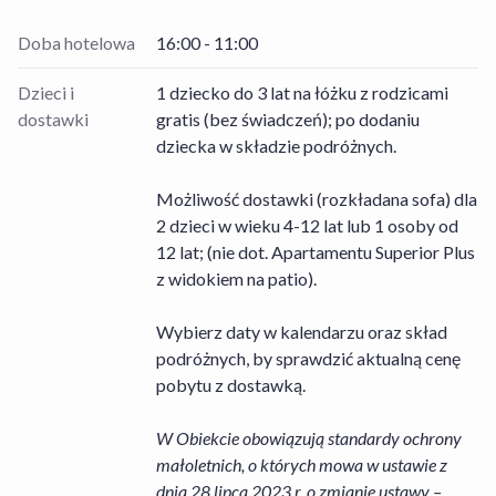
Doba hotelowa
16:00 - 11:00
Dzieci i
1 dziecko do 3 lat na łóżku z rodzicami
dostawki
gratis (bez świadczeń); po dodaniu
dziecka w składzie podróżnych.
Możliwość dostawki (rozkładana sofa) dla
2 dzieci w wieku 4-12 lat lub 1 osoby od
12 lat; (nie dot. Apartamentu Superior Plus
z widokiem na patio).
Wybierz daty w kalendarzu oraz skład
podróżnych, by sprawdzić aktualną cenę
pobytu z dostawką.
W Obiekcie obowiązują standardy ochrony
małoletnich, o których mowa w ustawie z
dnia 28 lipca 2023 r. o zmianie ustawy –