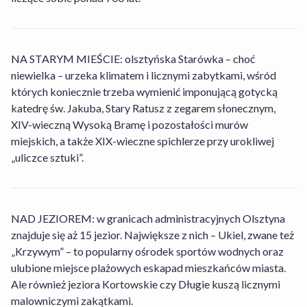
NA STARYM MIEŚCIE: olsztyńska Starówka – choć
niewielka – urzeka klimatem i licznymi zabytkami, wśród
których koniecznie trzeba wymienić imponującą gotycką
katedrę św. Jakuba, Stary Ratusz z zegarem słonecznym,
XIV-wieczną Wysoką Bramę i pozostałości murów
miejskich, a także XIX-wieczne spichlerze przy urokliwej
„uliczce sztuki”.
NAD JEZIOREM: w granicach administracyjnych Olsztyna
znajduje się aż 15 jezior. Największe z nich – Ukiel, zwane też
Czy w obiekcie Nad Zatoką Aparthotel można
„Krzywym” – to popularny ośrodek sportów wodnych oraz
wypożyczyć rower?
ulubione miejsce plażowych eskapad mieszkańców miasta.
Ale również jeziora Kortowskie czy Długie kuszą licznymi
Jakie opcje wyżywienia dostępne są w obiekcie
malowniczymi zakątkami.
Nie, w obiekcie Nad Zatoką Aparthotel wypożyczalnia