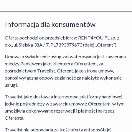
pobytu zgodnie z wybraną
Usługą/wybranym Obiektem lub
bezpośrednią umową między Tobą a
Informacja dla konsumentów
Organizatorem turystyki, dotyczącą
rezerwacji Usługi Hotel+Lot. Stroną
odpowiedzialną za prawidłowe wykonanie
Oferta pochodzi od przedsiębiorcy: RENT4YOU PL sp. z
umowy w odniesieniu do rezerwacji
o.o., ul. Sielska 38A / 7, PL7393979673 (dalej „Oferent”).
pobytu w obiekcie jest Oferent lub
Umowa o świadczenie usług zakwaterowania jest zawierana
Organizator turystyki w przypadku
między Państwem jako klientem a Oferentem, za
rezerwacji Usługi Hotel+Lot, których
pośrednictwem Travelist. Oferent, jako strona umowy,
dane znajdziesz w sekcji Informacja dla
ponosi wyłączną odpowiedzialność za należyte wykonanie
konsumentów. W odniesieniu do
usługi.
rezerwacji usług Oferenta obowiązuje
Regulamin Serwisu Travelist
,
Regulamin
Travelist jako dostawca internetowej platformy handlowej
Środków i Kart Podarunkowych
,
jedynie pośredniczy w zawarciu umowy z Oferentem, w tym
Regulamin Usługi Zakwaterowania
oraz
umożliwia dokonywanie rezerwacji i płatności na rzecz
Warunki Rezygnacji
. W odniesieniu do
Oferenta.
rezerwacji Usługi Hotel+Lot obowiązuje
Regulamin Serwisu
,
Regulamin Travelist
Travelist nie odpowiada za treść oferty ani sposób jej