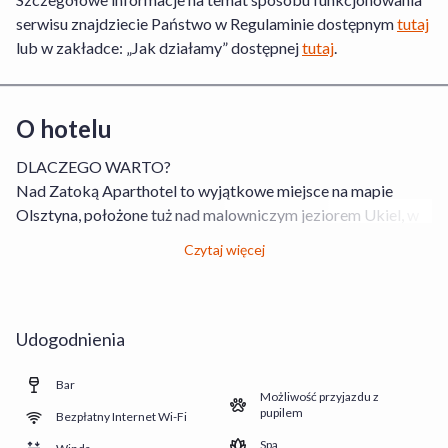
serwisu znajdziecie Państwo w Regulaminie dostępnym
tutaj
lub w zakładce: „Jak działamy” dostępnej
tutaj
.
O hotelu
DLACZEGO WARTO?
Nad Zatoką Aparthotel to wyjątkowe miejsce na mapie
Olsztyna, położone tuż nad malowniczym jeziorem Ukiel, w
zacisznej części miasta. Obiekt usytuowany jest w
Czytaj więcej
bezpośrednim sąsiedztwie Zatoki Miłej – jednej z
najbardziej urokliwych części jeziora. Obiekt został
zaprojektowany z myślą o gościach ceniących komfort,
przestrzeń i nowoczesny design. To miejsce, które łączy
Udogodnienia
luksusowy wypoczynek z bliskością natury.
Na gości czekają klimatyzowane apartamenty z prywatną
Bar
Możliwość przyjazdu z
łazienką z prysznicem, suszarką do włosów, zestawem
pupilem
Bezpłatny Internet Wi-Fi
kosmetyków marki L'Occitane, aneksem kuchennym,
Spa