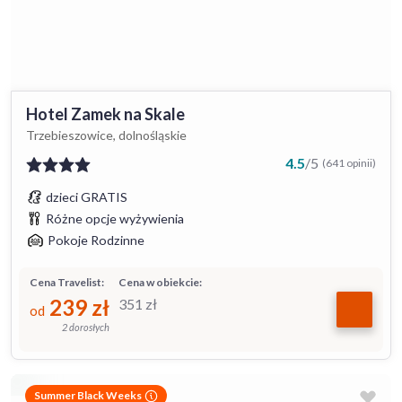
Hotel Zamek na Skale
Trzebieszowice, dolnośląskie
4.5
/
5
(641 opinii)
dzieci GRATIS
Różne opcje wyżywienia
Pokoje Rodzinne
Cena Travelist:
Cena w obiekcie:
239
zł
351
zł
od
2 dorosłych
Summer Black Weeks