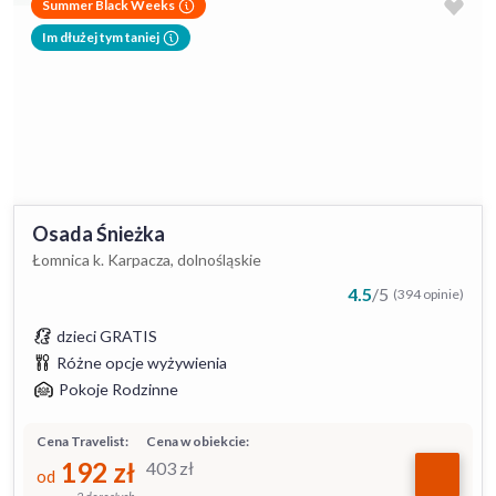
Summer Black Weeks
Im dłużej tym taniej
Osada Śnieżka
Łomnica k. Karpacza, dolnośląskie
4.5
/
5
(394 opinie)
dzieci GRATIS
Różne opcje wyżywienia
Pokoje Rodzinne
Cena Travelist:
Cena w obiekcie:
192
zł
403
zł
od