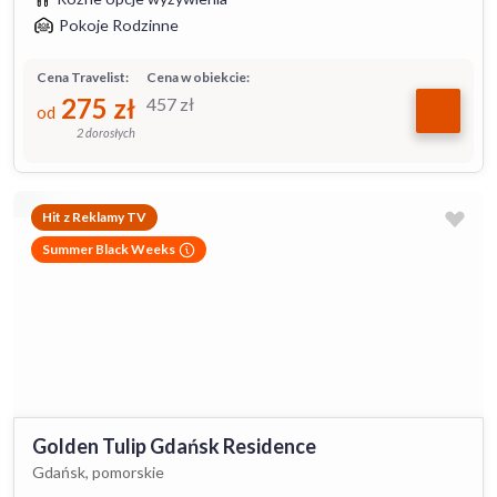
Pokoje Rodzinne
Cena Travelist:
Cena w obiekcie:
275
zł
457
zł
od
2 dorosłych
Hit z Reklamy TV
Summer Black Weeks
Golden Tulip Gdańsk Residence
Gdańsk, pomorskie