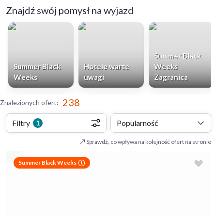
Znajdź swój pomysł na wyjazd
Summer Black
Summer Black
Hotele warte
Weeks
Weeks
uwagi
Zagranica
238
Znalezionych ofert
:
Filtry
Popularność
1
Sprawdź, co wpływa na kolejność ofert na stronie
Summer Black Weeks