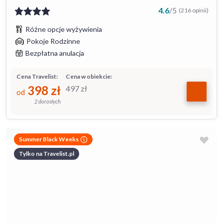
4.6
/
5
(216 opinii)
Różne opcje wyżywienia
Pokoje Rodzinne
Bezpłatna anulacja
Cena Travelist:
Cena w obiekcie:
398
zł
497
zł
od
2 dorosłych
Summer Black Weeks
Tylko na Travelist.pl