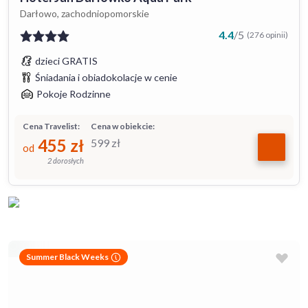
Darłowo, zachodniopomorskie
4.4
/
5
(276 opinii)
dzieci GRATIS
Śniadania i obiadokolacje w cenie
Pokoje Rodzinne
Cena Travelist:
Cena w obiekcie:
455
zł
599
zł
od
2 dorosłych
Summer Black Weeks