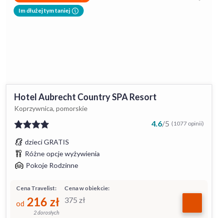
Im dłużej tym taniej
Hotel Aubrecht Country SPA Resort
Koprzywnica, pomorskie
4.6
/
5
(1077 opinii)
dzieci GRATIS
Różne opcje wyżywienia
Pokoje Rodzinne
Cena Travelist:
Cena w obiekcie:
216
zł
375
zł
od
2 dorosłych