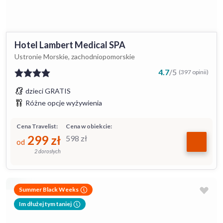
Hotel Lambert Medical SPA
Ustronie Morskie, zachodniopomorskie
4.7
/
5
(397 opinii)
dzieci GRATIS
Różne opcje wyżywienia
Cena Travelist:
Cena w obiekcie:
299
zł
598
zł
od
2 dorosłych
Summer Black Weeks
Im dłużej tym taniej