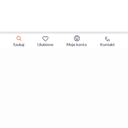
Szukaj
Ulubione
Moje konto
Kontakt
Zapisz się do newslettera i zgarniaj
najlepsze oferty
Zapisuję się
Zapisując się, akceptujesz
Regulaminy
i
Polityka prywatności
.