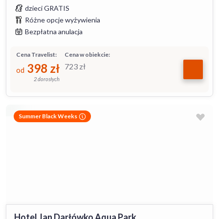
dzieci GRATIS
Różne opcje wyżywienia
Bezpłatna anulacja
Cena Travelist:
Cena w obiekcie:
398
zł
723
zł
od
2 dorosłych
Summer Black Weeks
Hotel Jan Darłówko Aqua Park