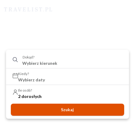
Dokąd?
Kiedy?
Wybierz daty
Ile osób?
2 dorosłych
Szukaj