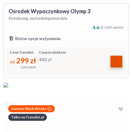
Ośrodek Wypoczynkowy Olymp 3
Kołobrzeg, zachodniopomorskie
4.6
/
5
(283 opinie)
Różne opcje wyżywienia
Cena Travelist:
Cena w obiekcie:
299
zł
440
zł
od
2 dorosłych
Summer Black Weeks
Tylko na Travelist.pl