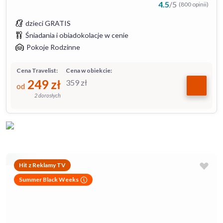
4.5
/
5
(800 opinii)
dzieci GRATIS
Śniadania i obiadokolacje w cenie
Pokoje Rodzinne
Cena Travelist:
Cena w obiekcie:
249
zł
359
zł
od
2 dorosłych
Hit z Reklamy TV
Summer Black Weeks