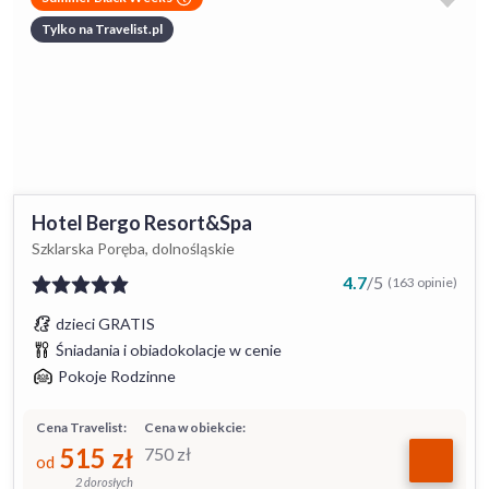
Tylko na Travelist.pl
Hotel Bergo Resort&Spa
Szklarska Poręba, dolnośląskie
4.7
/
5
(163 opinie)
dzieci GRATIS
Śniadania i obiadokolacje w cenie
Pokoje Rodzinne
Cena Travelist:
Cena w obiekcie:
515
zł
750
zł
od
2 dorosłych