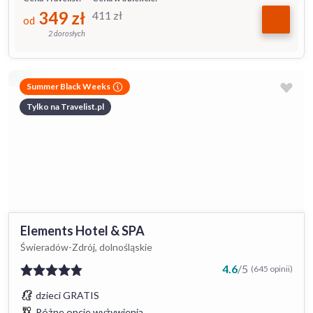
349
zł
411
zł
od
2 dorosłych
Summer Black Weeks
Tylko na Travelist.pl
Elements Hotel & SPA
Świeradów-Zdrój, dolnośląskie
4.6
/
5
(645 opinii)
dzieci GRATIS
Różne opcje wyżywienia