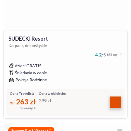
SUDECKI Resort
Karpacz, dolnośląskie
4.2
/
5
(65 opinii)
dzieci GRATIS
Śniadania w cenie
Pokoje Rodzinne
Cena Travelist:
Cena w obiekcie:
263
zł
399
zł
od
2 dorosłych
Summer Black Weeks