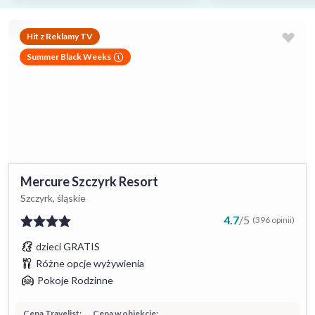
Hit z Reklamy TV
Summer Black Weeks
Mercure Szczyrk Resort
Szczyrk, śląskie
4.7
/
5
(396 opinii)
dzieci GRATIS
Różne opcje wyżywienia
Pokoje Rodzinne
Cena Travelist:
Cena w obiekcie: