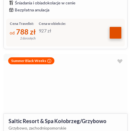
Śniadania i obiadokolacje w cenie
Bezpłatna anulacja
Cena Travelist:
Cena w obiekcie:
788
zł
927
zł
od
2 dorosłych
Summer Black Weeks
Saltic Resort & Spa Kołobrzeg/Grzybowo
Grzybowo, zachodniopomorskie