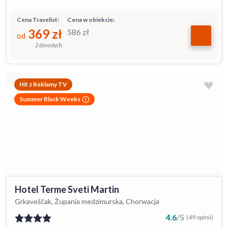
Cena Travelist:
Cena w obiekcie:
369
zł
586
zł
od
2 dorosłych
Hit z Reklamy TV
Summer Black Weeks
Hotel Terme Sveti Martin
Grkaveščak, Żupania medzimurska, Chorwacja
4.6
/
5
(49 opinii)