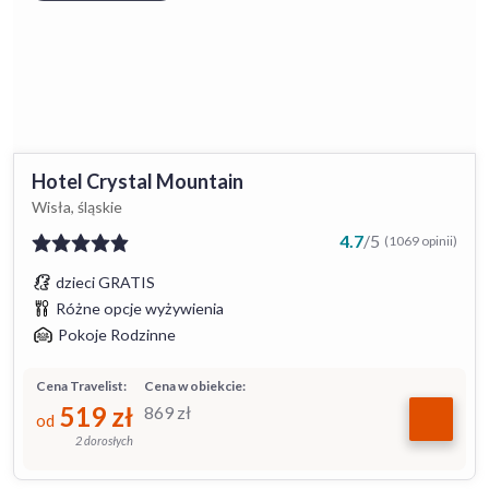
Hotel Crystal Mountain
Wisła, śląskie
4.7
/
5
(1069 opinii)
dzieci GRATIS
Różne opcje wyżywienia
Pokoje Rodzinne
Cena Travelist:
Cena w obiekcie:
519
zł
869
zł
od
2 dorosłych