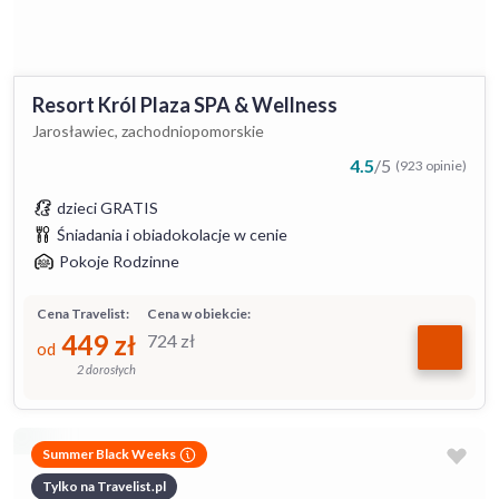
Resort Król Plaza SPA & Wellness
Jarosławiec, zachodniopomorskie
4.5
/
5
(923 opinie)
dzieci GRATIS
Śniadania i obiadokolacje w cenie
Pokoje Rodzinne
Cena Travelist:
Cena w obiekcie:
449
zł
724
zł
od
2 dorosłych
Summer Black Weeks
Tylko na Travelist.pl