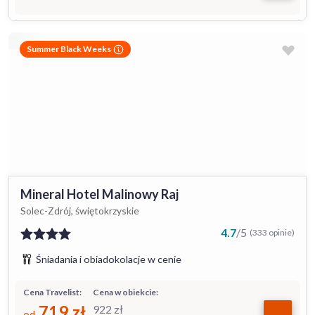
Summer Black Weeks
Mineral Hotel Malinowy Raj
Solec-Zdrój, świętokrzyskie
4.7
/
5
(333 opinie)
Śniadania i obiadokolacje w cenie
Cena Travelist:
Cena w obiekcie:
719
zł
922
zł
od