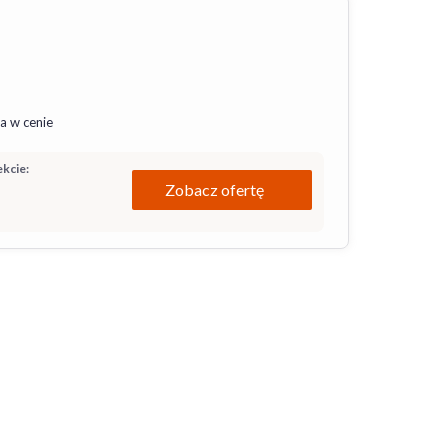
a w cenie
kcie:
Zobacz ofertę