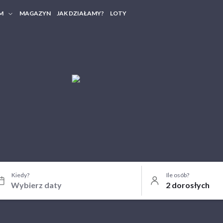
M
MAGAZYN
JAK DZIAŁAMY?
LOTY
HERY FIRMOWE
TANIA GRUPOWE
Kiedy?
Ile osób?