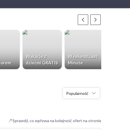
Wakacje z
Weekend Last
Chorwacja
iorem
dziećmi GRATIS
Minute
Dzieci Gr
Popularność
Sprawdź, co wpływa na kolejność ofert na stronie