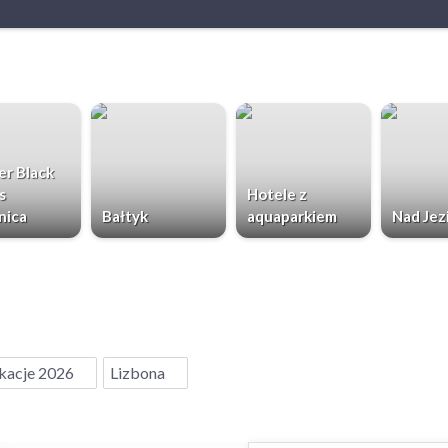
r Black
s
Hotele z
nica
Bałtyk
aquaparkiem
Nad Jez
acje 2026
Lizbona