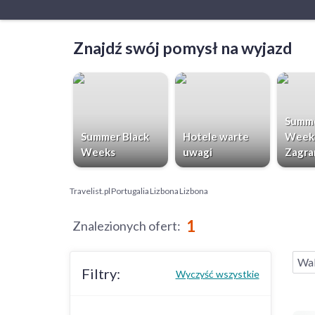
Znajdź swój pomysł na wyjazd
Summe
Summer Black
Hotele warte
Week
Weeks
uwagi
Zagra
Travelist.pl
Portugalia
Lizbona
Lizbona
1
Znalezionych ofert
:
Wak
Filtry:
Wyczyść wszystkie