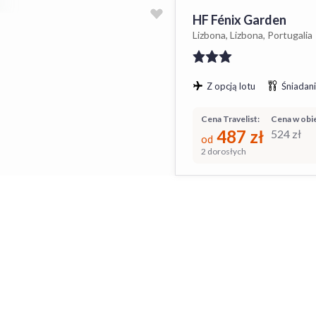
HF Fénix Garden
Lizbona, Lizbona, Portugalia
Z opcją lotu
Śniadani
Cena Travelist:
Cena w obie
487
zł
524
zł
od
2 dorosłych