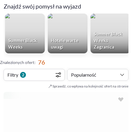
Znajdź swój pomysł na wyjazd
Summer Black
Summer Black
Hotele warte
Weeks
Weeks
uwagi
Zagranica
76
Znalezionych ofert
:
Filtry
Popularność
2
Sprawdź, co wpływa na kolejność ofert na stronie