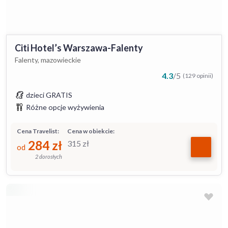
Citi Hotel’s Warszawa-Falenty
Falenty, mazowieckie
4.3
/
5
(129 opinii)
dzieci GRATIS
Różne opcje wyżywienia
Cena Travelist:
Cena w obiekcie:
284
zł
315
zł
od
2 dorosłych