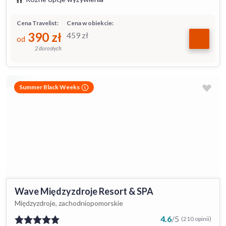
Cena Travelist:
Cena w obiekcie:
390
zł
459
zł
od
2 dorosłych
Summer Black Weeks
Wave Międzyzdroje Resort & SPA
Międzyzdroje, zachodniopomorskie
4.6
/
5
(210 opinii)