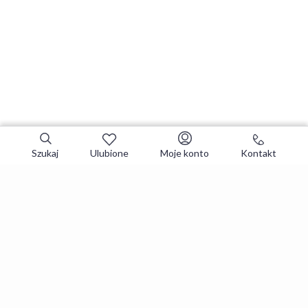
Szukaj
Ulubione
Moje konto
Kontakt
Zapisz się do newslettera i zgarniaj
najlepsze oferty