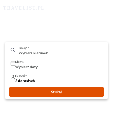
Dokąd?
Kiedy?
Wybierz daty
Ile osób?
2 dorosłych
Szukaj