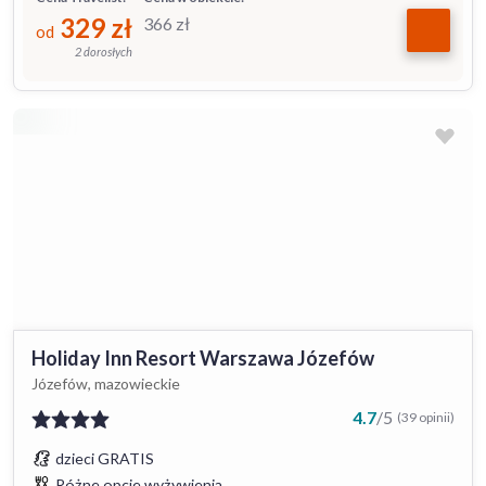
329
zł
366
zł
od
2 dorosłych
Holiday Inn Resort Warszawa Józefów
Józefów, mazowieckie
4.7
/
5
(39 opinii)
dzieci GRATIS
Różne opcje wyżywienia