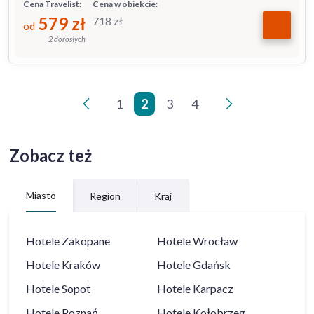
Cena Travelist:
Cena w obiekcie:
579
zł
718
zł
od
2 dorosłych
1
2
3
4
<
>
Zobacz też
Miasto
Region
Kraj
Hotele
Zakopane
Hotele
Wrocław
Hotele
Kraków
Hotele
Gdańsk
Hotele
Sopot
Hotele
Karpacz
Hotele
Poznań
Hotele
Kołobrzeg