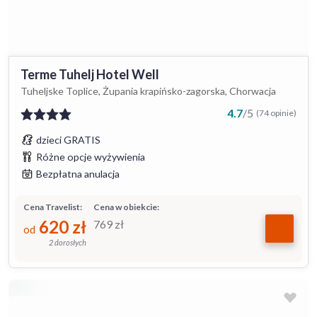
Terme Tuhelj Hotel Well
Tuheljske Toplice, Żupania krapińsko-zagorska, Chorwacja
4.7
/
5
(74 opinie)
dzieci GRATIS
Różne opcje wyżywienia
Bezpłatna anulacja
Cena Travelist:
Cena w obiekcie:
620
zł
769
zł
od
2 dorosłych