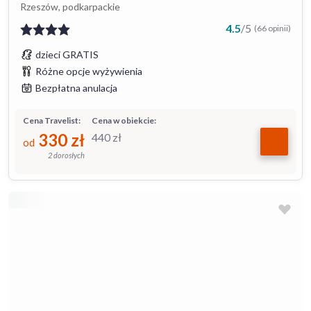
Rzeszów, podkarpackie
4.5
/
5
(66 opinii)
dzieci GRATIS
Różne opcje wyżywienia
Bezpłatna anulacja
Cena Travelist:
Cena w obiekcie:
330
zł
440
zł
od
2 dorosłych