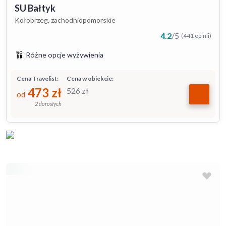
SU Bałtyk
Kołobrzeg, zachodniopomorskie
4.2
/
5
(441 opinii)
Różne opcje wyżywienia
Cena Travelist:
Cena w obiekcie:
473
zł
526
zł
od
2 dorosłych