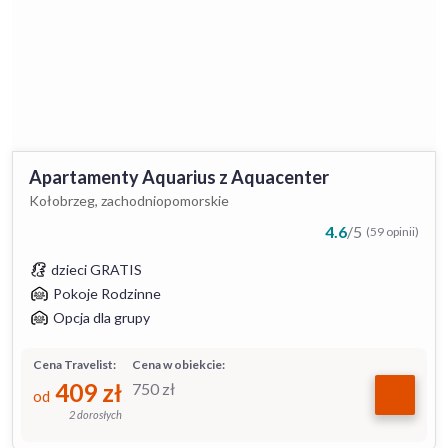
Apartamenty Aquarius z Aquacenter
Kołobrzeg, zachodniopomorskie
4.6
/
5
(59 opinii)
dzieci GRATIS
Pokoje Rodzinne
Opcja dla grupy
Cena Travelist:
Cena w obiekcie:
409
zł
750
zł
od
2 dorosłych