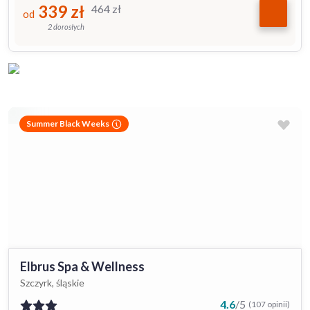
339
zł
464
zł
od
2 dorosłych
Summer Black Weeks
Elbrus Spa & Wellness
Szczyrk, śląskie
4.6
/
5
(107 opinii)