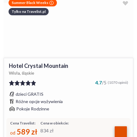
Summer Black Weeks
Tylko na Travelist.pl
Hotel Crystal Mountain
Wisła, śląskie
4.7
/
5
(1070 opinii)
dzieci GRATIS
Różne opcje wyżywienia
Pokoje Rodzinne
Cena Travelist:
Cena w obiekcie:
589
zł
834
zł
od