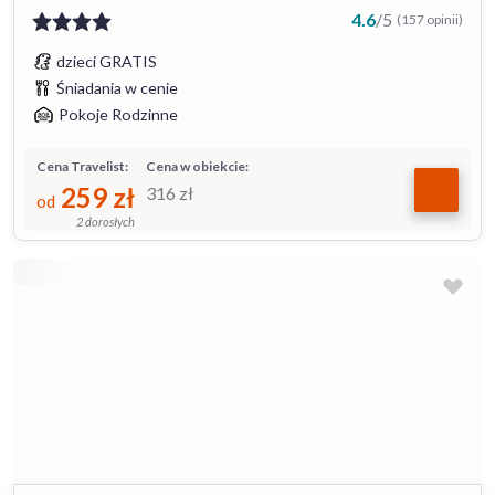
4.6
/
5
(157 opinii)
dzieci GRATIS
Śniadania w cenie
Pokoje Rodzinne
Cena Travelist:
Cena w obiekcie:
259
zł
316
zł
od
2 dorosłych