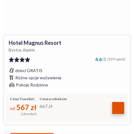
Hotel Magnus Resort
Bystra, śląskie
4.6
/
5
(359 opinii)
dzieci GRATIS
Różne opcje wyżywienia
Pokoje Rodzinne
Cena Travelist:
Cena w obiekcie:
567
zł
667
zł
od
2 dorosłych