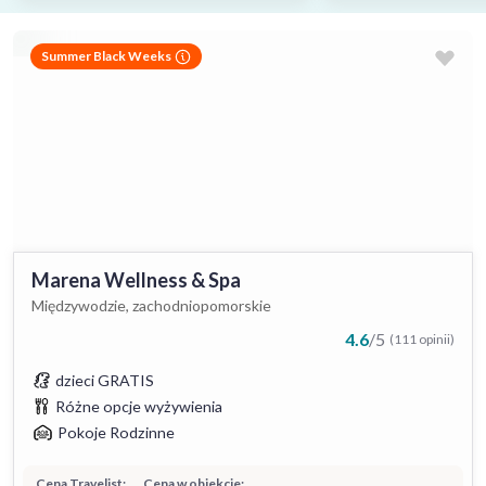
Summer Black Weeks
Marena Wellness & Spa
Międzywodzie, zachodniopomorskie
4.6
/
5
(111 opinii)
dzieci GRATIS
Różne opcje wyżywienia
Pokoje Rodzinne
Cena Travelist:
Cena w obiekcie: