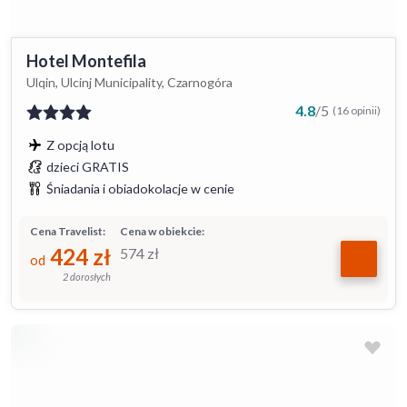
Hotel Montefila
Ulqin, Ulcinj Municipality, Czarnogóra
4.8
/
5
(16 opinii)
Z opcją lotu
dzieci GRATIS
Śniadania i obiadokolacje w cenie
Cena Travelist:
Cena w obiekcie:
424
zł
574
zł
od
2 dorosłych