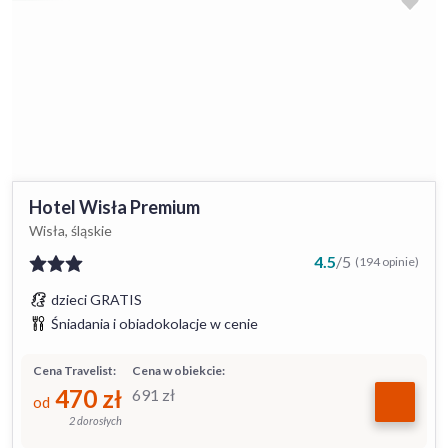
Hotel Wisła Premium
Wisła, śląskie
4.5
/
5
(194 opinie)
dzieci GRATIS
Śniadania i obiadokolacje w cenie
Cena Travelist:
Cena w obiekcie:
470
zł
691
zł
od
2 dorosłych