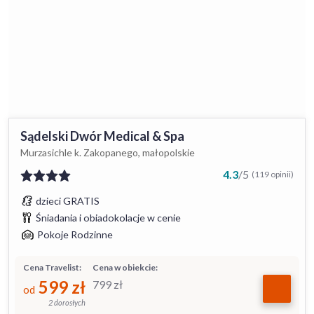
Sądelski Dwór Medical & Spa
Murzasichle k. Zakopanego, małopolskie
4.3
/
5
(119 opinii)
dzieci GRATIS
Śniadania i obiadokolacje w cenie
Pokoje Rodzinne
Cena Travelist:
Cena w obiekcie:
599
zł
799
zł
od
2 dorosłych