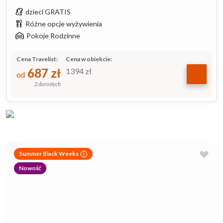
dzieci GRATIS
Różne opcje wyżywienia
Pokoje Rodzinne
Cena Travelist:
Cena w obiekcie:
687
zł
1394
zł
od
2 dorosłych
Summer Black Weeks
Nowość