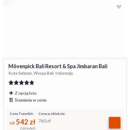
Mövenpick Bali Resort & Spa Jimbaran Bali
Kuta Selatan, Wyspa Bali, Indonezja
Z opcją lotu
Śniadania w cenie
Cena Travelist:
Cena w obiekcie:
542
zł
760
zł
od
2 dorosłych