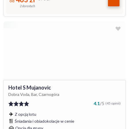
od
2 dorosłych
Hotel S Mujanovic
Dobra Voda, Bar, Czarnogóra
4.1
/
5
(45 opinii)
Z opcją lotu
Śniadania i obiadokolacje w cenie
Opcja dla grupy