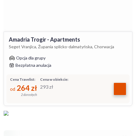
Amadria Trogir - Apartments
Seget Vranjica, Żupania splicko-dalmatyńska, Chorwacja
Opcja dla grupy
Bezpłatna anulacja
Cena Travelist:
Cena w obiekcie:
264
zł
293
zł
od
2 dorosłych