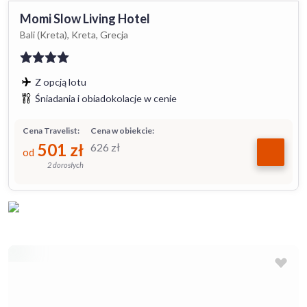
Momi Slow Living Hotel
Bali (Kreta), Kreta, Grecja
Z opcją lotu
Śniadania i obiadokolacje w cenie
Cena Travelist:
Cena w obiekcie:
501
zł
626
zł
od
2 dorosłych