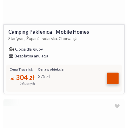
Camping Paklenica - Mobile Homes
Starigrad, Żupania zadarska, Chorwacja
Opcja dla grupy
Bezpłatna anulacja
Cena Travelist:
Cena w obiekcie:
304
zł
375
zł
od
2 dorosłych