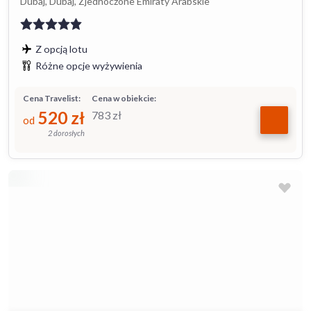
Dubaj, Dubaj, Zjednoczone Emiraty Arabskie
Z opcją lotu
Różne opcje wyżywienia
Cena Travelist:
Cena w obiekcie:
520
zł
783
zł
od
2 dorosłych