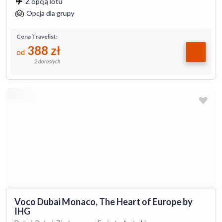
Z opcją lotu
Opcja dla grupy
Cena Travelist:
388
zł
od
2 dorosłych
Voco Dubai Monaco, The Heart of Europe by
IHG