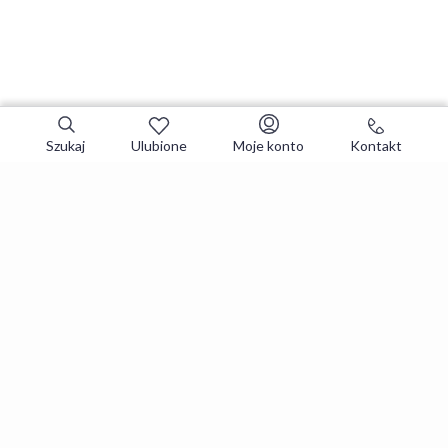
Szukaj
Ulubione
Moje konto
Kontakt
Zapisz się do newslettera i zgarniaj
najlepsze oferty
Zapisuję się
Zapisując się, akceptujesz
Regulaminy
i
Polityka prywatności
.