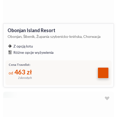
Obonjan Island Resort
Obonjan, Šibenik, Żupania szybenicko-knińska, Chorwacja
Z opcją lotu
Różne opcje wyżywienia
Cena Travelist:
463
zł
od
2 dorosłych