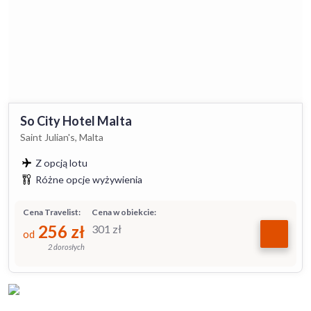
So City Hotel Malta
Saint Julian's, Malta
Z opcją lotu
Różne opcje wyżywienia
Cena Travelist:
Cena w obiekcie:
256
zł
301
zł
od
2 dorosłych