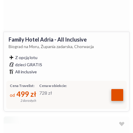
Family Hotel Adria - All Inclusive
Biograd na Moru, Żupania zadarska, Chorwacja
Z opcją lotu
dzieci GRATIS
All inclusive
Cena Travelist:
Cena w obiekcie:
499
zł
728
zł
od
2 dorosłych