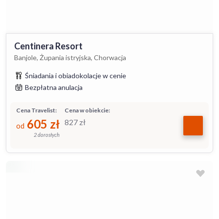
Centinera Resort
Banjole, Żupania istryjska, Chorwacja
Śniadania i obiadokolacje w cenie
Bezpłatna anulacja
Cena Travelist:
Cena w obiekcie:
605
zł
827
zł
od
2 dorosłych