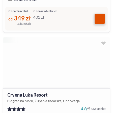
Cena Travelist:
Cena w obiekcie:
349
zł
401
zł
od
2 dorosłych
Crvena Luka Resort
Biograd na Moru, Żupania zadarska, Chorwacja
4.8
/
5
(22 opinie)