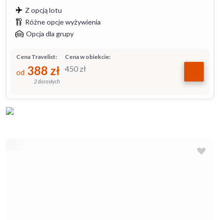
Z opcją lotu
Różne opcje wyżywienia
Opcja dla grupy
Cena Travelist:
Cena w obiekcie:
388
zł
450
zł
od
2 dorosłych