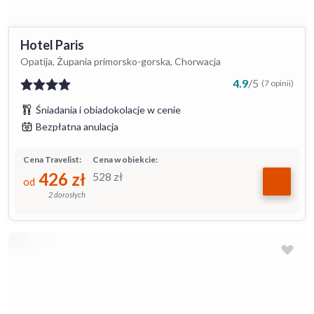
Hotel Paris
Opatija, Żupania primorsko-gorska, Chorwacja
4.9
/
5
(7 opinii)
Śniadania i obiadokolacje w cenie
Bezpłatna anulacja
Cena Travelist:
Cena w obiekcie:
426
zł
528
zł
od
2 dorosłych