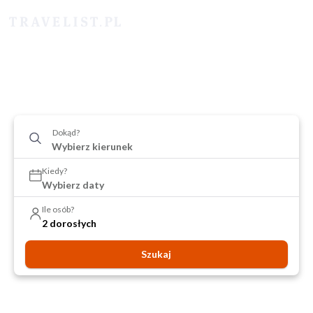
Dokąd?
Kiedy?
Wybierz daty
Ile osób?
2 dorosłych
Szukaj