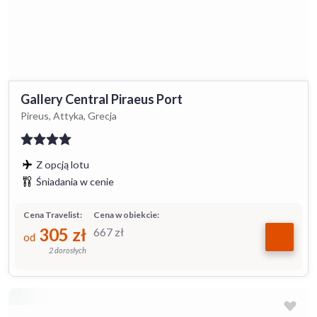
Gallery Central Piraeus Port
Pireus, Attyka, Grecja
Z opcją lotu
Śniadania w cenie
Cena Travelist:
Cena w obiekcie:
305
zł
667
zł
od
2 dorosłych