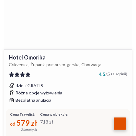
Hotel Omorika
Crikvenica, Żupania primorsko-gorska, Chorwacja
4.5
/
5
(10 opinii)
dzieci GRATIS
Różne opcje wyżywienia
Bezpłatna anulacja
Cena Travelist:
Cena w obiekcie:
579
zł
718
zł
od
2 dorosłych