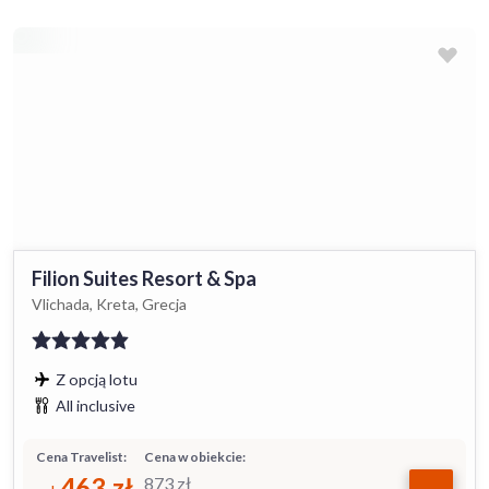
Filion Suites Resort & Spa
Vlichada, Kreta, Grecja
Z opcją lotu
All inclusive
Cena Travelist:
Cena w obiekcie:
463
zł
873
zł