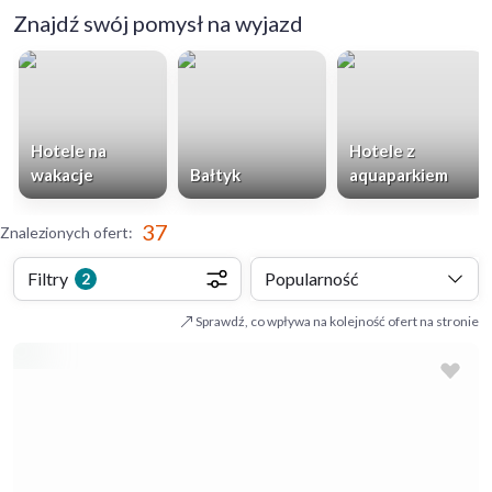
Znajdź swój pomysł na wyjazd
Hotele na
Hotele z
wakacje
Bałtyk
aquaparkiem
37
Znalezionych ofert
:
Filtry
Popularność
2
Sprawdź, co wpływa na kolejność ofert na stronie