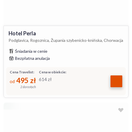
Hotel Perla
Podglavica, Rogoznica, Żupania szybenicko-knińska, Chorwacja
Śniadania w cenie
Bezpłatna anulacja
Cena Travelist:
Cena w obiekcie:
495
zł
614
zł
od
2 dorosłych