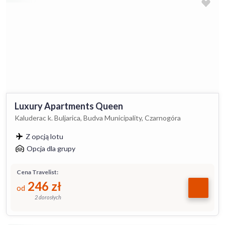
Luxury Apartments Queen
Kaluderac k. Buljarica, Budva Municipality, Czarnogóra
Z opcją lotu
Opcja dla grupy
Cena Travelist:
246
zł
od
2 dorosłych