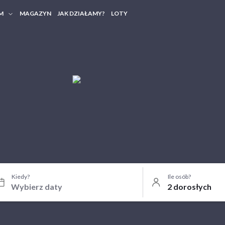
M
MAGAZYN
JAK DZIAŁAMY?
LOTY
HERY FIRMOWE
TANIA GRUPOWE
Kiedy?
Ile osób?