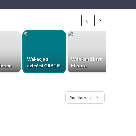
Wakacje z
Weekend Last
Chorwacja
iorem
dziećmi GRATIS
Minute
Dzieci Gr
Popularność