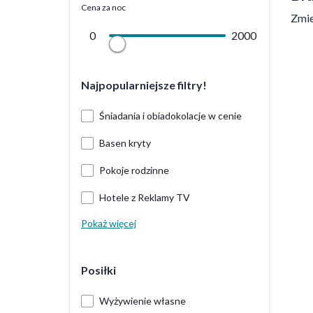
Cena za noc
Zmie
0
2000
Najpopularniejsze filtry!
Śniadania i obiadokolacje w cenie
Basen kryty
Pokoje rodzinne
Hotele z Reklamy TV
Pokaż więcej
Posiłki
Wyżywienie własne