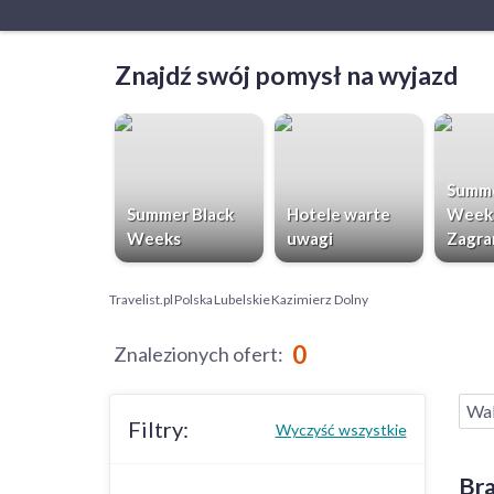
Znajdź swój pomysł na wyjazd
Summe
Summer Black
Hotele warte
Week
Weeks
uwagi
Zagra
Travelist.pl
Polska
Lubelskie
Kazimierz Dolny
0
Znalezionych ofert
:
Wak
Filtry:
Wyczyść wszystkie
Bra