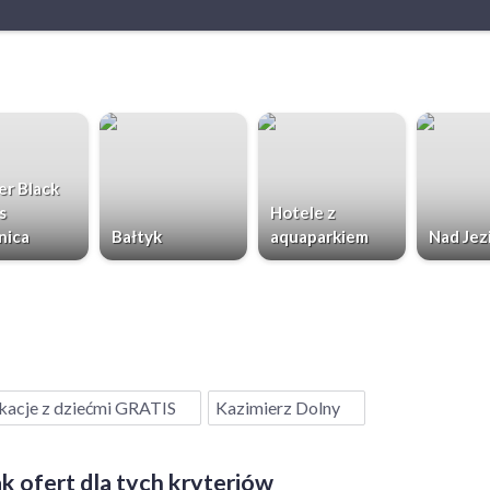
r Black
s
Hotele z
nica
Bałtyk
aquaparkiem
Nad Jez
acje z dziećmi GRATIS
Kazimierz Dolny
k ofert dla tych kryteriów