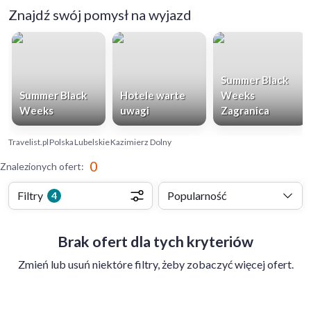
Znajdź swój pomysł na wyjazd
Summer Black
Summer Black
Hotele warte
Weeks
Weeks
uwagi
Zagranica
Travelist.pl
Polska
Lubelskie
Kazimierz Dolny
0
Znalezionych ofert
:
Filtry
Popularność
4
Brak ofert dla tych kryteriów
Zmień lub usuń niektóre filtry, żeby zobaczyć więcej ofert.