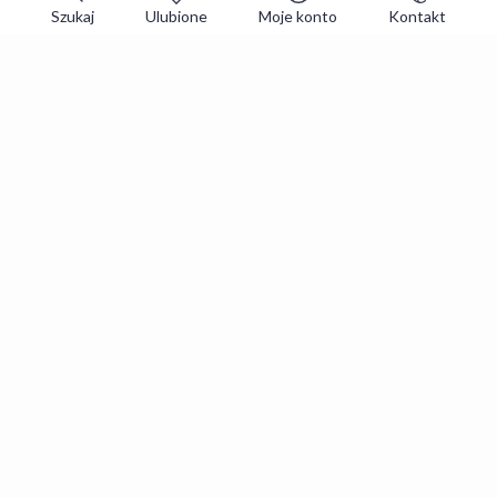
Szukaj
Ulubione
Moje konto
Kontakt
Zapisz się do newslettera i zgarniaj
najlepsze oferty
Zapisuję się
Zapisując się, akceptujesz
Regulaminy
i
Polityka prywatności
.