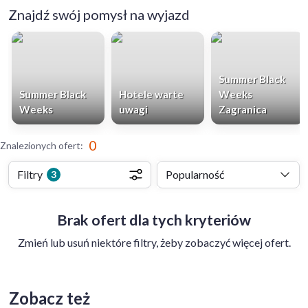
Znajdź swój pomysł na wyjazd
Summer Black
Summer Black
Hotele warte
Weeks
Weeks
uwagi
Zagranica
0
Znalezionych ofert
:
Filtry
Popularność
3
Brak ofert dla tych kryteriów
Zmień lub usuń niektóre filtry, żeby zobaczyć więcej ofert.
Zobacz też