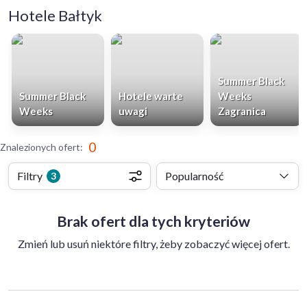
Hotele Bałtyk
Summer Black
Summer Black
Hotele warte
Weeks
Weeks
uwagi
Zagranica
0
Znalezionych ofert
:
Filtry
Popularność
3
Brak ofert dla tych kryteriów
Zmień lub usuń niektóre filtry, żeby zobaczyć więcej ofert.