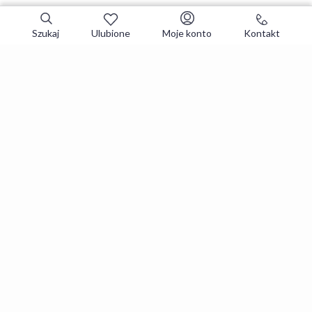
Szukaj
Ulubione
Moje konto
Kontakt
Zapisz się do newslettera i zgarniaj
najlepsze oferty
Zapisuję się
Zapisując się, akceptujesz
Regulaminy
i
Polityka prywatności
.