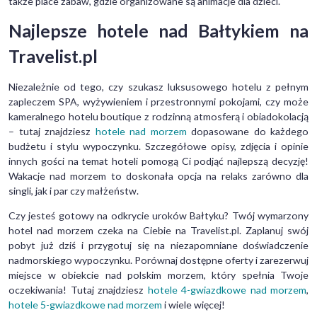
także place zabaw, gdzie organizowane są animacje dla dzieci.
Najlepsze hotele nad Bałtykiem na
Travelist.pl
Niezależnie od tego, czy szukasz luksusowego hotelu z pełnym
zapleczem SPA, wyżywieniem i przestronnymi pokojami, czy może
kameralnego hotelu boutique z rodzinną atmosferą i obiadokolacją
– tutaj znajdziesz
hotele nad morzem
dopasowane do każdego
budżetu i stylu wypoczynku. Szczegółowe opisy, zdjęcia i opinie
innych gości na temat hoteli pomogą Ci podjąć najlepszą decyzję!
Wakacje nad morzem to doskonała opcja na relaks zarówno dla
singli, jak i par czy małżeństw.
Czy jesteś gotowy na odkrycie uroków Bałtyku? Twój wymarzony
hotel nad morzem czeka na Ciebie na Travelist.pl. Zaplanuj swój
pobyt już dziś i przygotuj się na niezapomniane doświadczenie
nadmorskiego wypoczynku. Porównaj dostępne oferty i zarezerwuj
miejsce w obiekcie nad polskim morzem, który spełnia Twoje
oczekiwania! Tutaj znajdziesz
hotele 4-gwiazdkowe nad morzem
,
hotele 5-gwiazdkowe nad morzem
i wiele więcej!