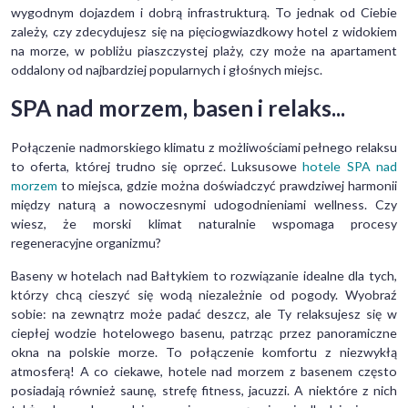
wygodnym dojazdem i dobrą infrastrukturą. To jednak od Ciebie
zależy, czy zdecydujesz się na pięciogwiazdkowy hotel z widokiem
na morze, w pobliżu piaszczystej plaży, czy może na apartament
oddalony od najbardziej popularnych i głośnych miejsc.
SPA nad morzem, basen i relaks...
Połączenie nadmorskiego klimatu z możliwościami pełnego relaksu
to oferta, której trudno się oprzeć. Luksusowe
hotele SPA nad
morzem
to miejsca, gdzie można doświadczyć prawdziwej harmonii
między naturą a nowoczesnymi udogodnieniami wellness. Czy
wiesz, że morski klimat naturalnie wspomaga procesy
regeneracyjne organizmu?
Baseny w hotelach nad Bałtykiem to rozwiązanie idealne dla tych,
którzy chcą cieszyć się wodą niezależnie od pogody. Wyobraź
sobie: na zewnątrz może padać deszcz, ale Ty relaksujesz się w
ciepłej wodzie hotelowego basenu, patrząc przez panoramiczne
okna na polskie morze. To połączenie komfortu z niezwykłą
atmosferą! A co ciekawe, hotele nad morzem z basenem często
posiadają również saunę, strefę fitness, jacuzzi. A niektóre z nich