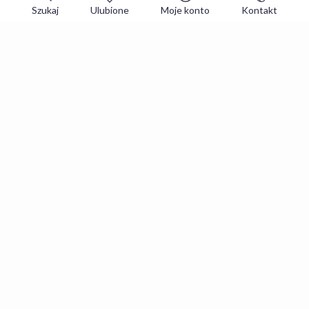
Szukaj
Ulubione
Moje konto
Kontakt
Zapisz się do newslettera i zgarniaj
najlepsze oferty
Zapisuję się
Zapisując się, akceptujesz
Regulaminy
i
Polityka prywatności
.