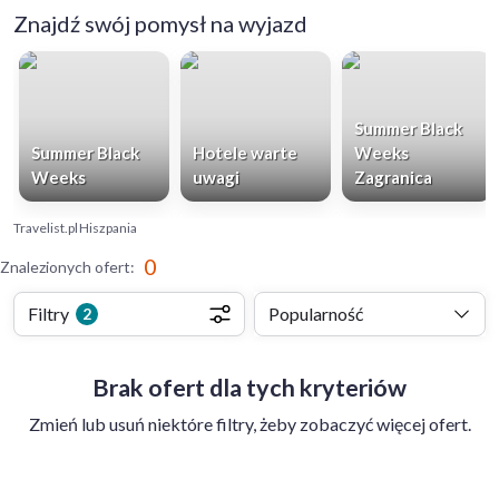
Znajdź swój pomysł na wyjazd
Summer Black
Summer Black
Hotele warte
Weeks
Weeks
uwagi
Zagranica
Travelist.pl
Hiszpania
0
Znalezionych ofert
:
Filtry
Popularność
2
Brak ofert dla tych kryteriów
Zmień lub usuń niektóre filtry, żeby zobaczyć więcej ofert.