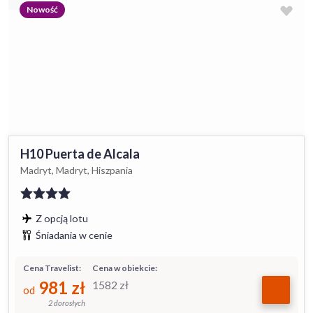
Nowość
H10 Puerta de Alcala
Madryt, Madryt, Hiszpania
Z opcją lotu
Śniadania w cenie
Cena Travelist:
Cena w obiekcie:
981
zł
1582
zł
od
2 dorosłych