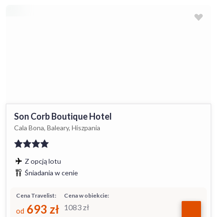
Son Corb Boutique Hotel
Cala Bona, Baleary, Hiszpania
Z opcją lotu
Śniadania w cenie
Cena Travelist:
Cena w obiekcie:
693
zł
1083
zł
od