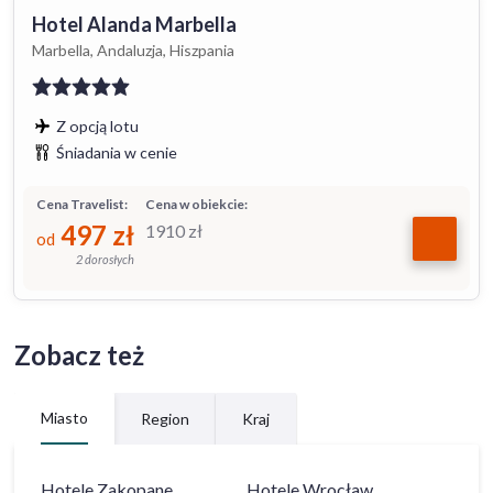
Hotel Alanda Marbella
Marbella, Andaluzja, Hiszpania
Z opcją lotu
Śniadania w cenie
Cena Travelist:
Cena w obiekcie:
497
zł
1910
zł
od
2 dorosłych
Zobacz też
Miasto
Region
Kraj
Hotele
Zakopane
Hotele
Wrocław