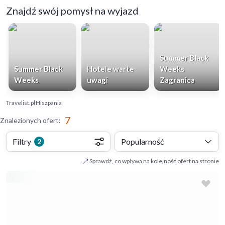
Znajdź swój pomysł na wyjazd
Summer Black
Summer Black
Hotele warte
Weeks
Weeks
uwagi
Zagranica
Travelist.pl
Hiszpania
7
Znalezionych ofert
:
Filtry
Popularność
2
Sprawdź, co wpływa na kolejność ofert na stronie