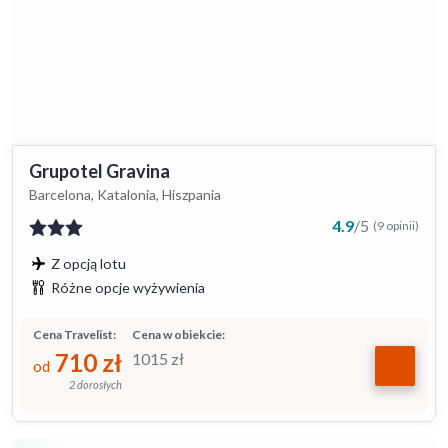
Grupotel Gravina
Barcelona, Katalonia, Hiszpania
4.9
/
5
(9 opinii)
Z opcją lotu
Różne opcje wyżywienia
Cena Travelist:
Cena w obiekcie:
710
zł
1015
zł
od
2 dorosłych