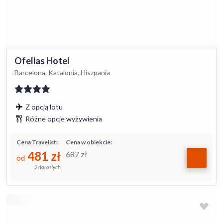
Ofelias Hotel
Barcelona, Katalonia, Hiszpania
Z opcją lotu
Różne opcje wyżywienia
Cena Travelist:
Cena w obiekcie:
481
zł
687
zł
od
2 dorosłych