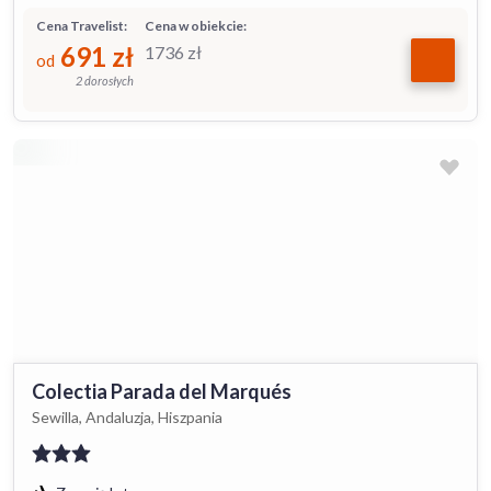
Cena Travelist:
Cena w obiekcie:
691
zł
1736
zł
od
2 dorosłych
Colectia Parada del Marqués
Sewilla, Andaluzja, Hiszpania