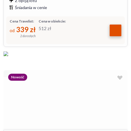
Z opcją lotu
Śniadania w cenie
Cena Travelist:
Cena w obiekcie:
339
zł
512
zł
od
2 dorosłych
Nowość