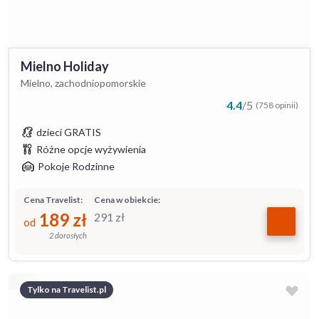
Mielno Holiday
Mielno, zachodniopomorskie
4.4
/
5
(758 opinii)
dzieci GRATIS
Różne opcje wyżywienia
Pokoje Rodzinne
Cena Travelist:
Cena w obiekcie:
189
zł
291
zł
od
2 dorosłych
Tylko na Travelist.pl