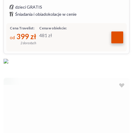
dzieci GRATIS
Śniadania i obiadokolacje w cenie
Cena Travelist:
Cena w obiekcie:
399
zł
481
zł
od
2 dorosłych