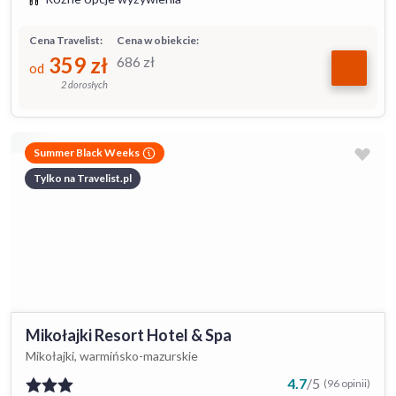
Cena Travelist:
Cena w obiekcie:
359
zł
686
zł
od
2 dorosłych
Summer Black Weeks
Tylko na Travelist.pl
Mikołajki Resort Hotel & Spa
Mikołajki, warmińsko-mazurskie
4.7
/
5
(96 opinii)