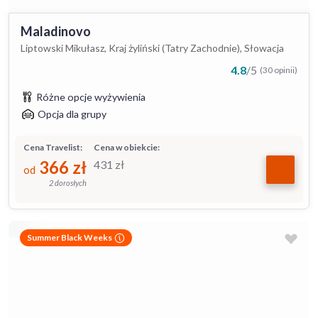
Maladinovo
Liptowski Mikułasz, Kraj żyliński (Tatry Zachodnie), Słowacja
4.8
/
5
(30 opinii)
Różne opcje wyżywienia
Opcja dla grupy
Cena Travelist:
Cena w obiekcie:
366
zł
431
zł
od
2 dorosłych
Summer Black Weeks