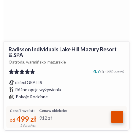
Radisson Individuals Lake Hill Mazury Resort
& SPA
Ostróda, warmińsko-mazurskie
4.7
/
5
(882 opinie)
dzieci GRATIS
Różne opcje wyżywienia
Pokoje Rodzinne
Cena Travelist:
Cena w obiekcie:
499
zł
912
zł
od
2 dorosłych