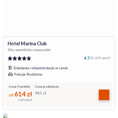
Hotel Marina Club
Siła, warmińsko-mazurskie
4.7
/
5
(335 opinii)
Śniadania i obiadokolacje w cenie
Pokoje Rodzinne
Cena Travelist:
Cena w obiekcie:
614
zł
945
zł
od
2 dorosłych