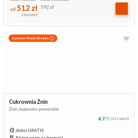
512
zł
592
zł
od
2 dorosłych
Summer Black Weeks
Cukrownia Żnin
Żnin, kujawsko-pomorskie
4.7
/
5
(121 opinii)
dzieci GRATIS
Różne opcje wyżywienia