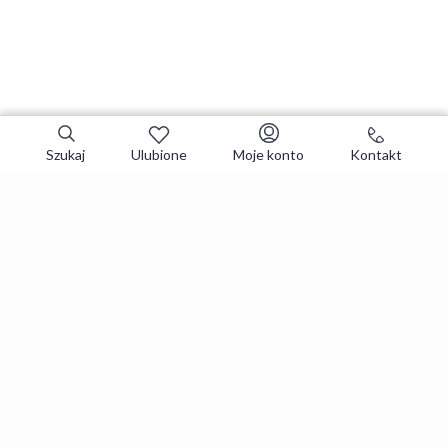
Szukaj
Ulubione
Moje konto
Kontakt
Zapisz się do newslettera i zgarniaj
najlepsze oferty
Zapisuję się
Zapisując się, akceptujesz
Regulaminy
i
Polityka prywatności
.