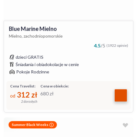
Blue Marine Mielno
Mielno, zachodniopomorskie
4.5
/
5
(1922 opinie)
dzieci GRATIS
Śniadania i obiadokolacje w cenie
Pokoje Rodzinne
Cena Travelist:
Cena w obiekcie:
312
zł
680
zł
od
2 dorosłych
Summer Black Weeks