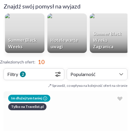
Znajdź swój pomysł na wyjazd
Summer Black
Summer Black
Hotele warte
Weeks
Weeks
uwagi
Zagranica
10
Znalezionych ofert
:
Filtry
Popularność
2
Sprawdź, co wpływa na kolejność ofert na stronie
Im dłużej tym taniej
Tylko na Travelist.pl