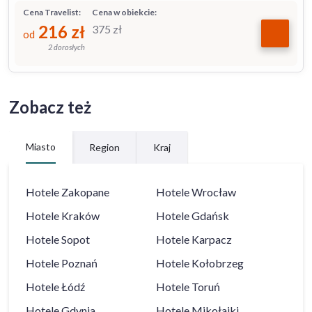
Cena Travelist:
Cena w obiekcie:
216
zł
375
zł
od
2 dorosłych
Zobacz też
Miasto
Region
Kraj
Hotele
Zakopane
Hotele
Wrocław
Hotele
Kraków
Hotele
Gdańsk
Hotele
Sopot
Hotele
Karpacz
Hotele
Poznań
Hotele
Kołobrzeg
Hotele
Łódź
Hotele
Toruń
Hotele
Gdynia
Hotele
Mikołajki