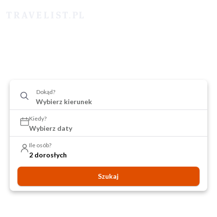
Dokąd?
Kiedy?
Wybierz daty
Ile osób?
2 dorosłych
Szukaj