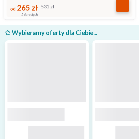
265
zł
531
zł
od
2 dorosłych
Wybieramy oferty dla Ciebie...