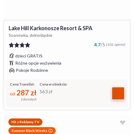
Lake Hill Karkonosze Resort & SPA
Sosnówka, dolnośląskie
4.7
/
5
(102 opinie)
dzieci GRATIS
Różne opcje wyżywienia
Pokoje Rodzinne
Cena Travelist:
Cena w obiekcie:
287
zł
563
zł
od
2 dorosłych
Hit z Reklamy TV
Summer Black Weeks