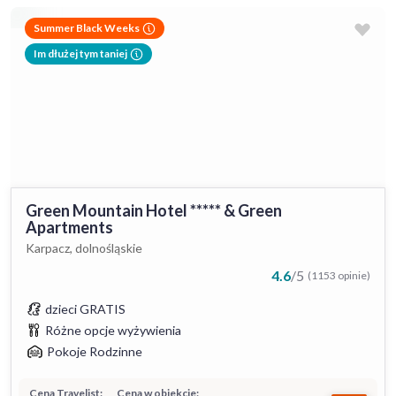
Summer Black Weeks
Im dłużej tym taniej
Green Mountain Hotel ***** & Green
Apartments
Karpacz, dolnośląskie
4.6
/
5
(1153 opinie)
dzieci GRATIS
Różne opcje wyżywienia
Pokoje Rodzinne
Cena Travelist:
Cena w obiekcie: