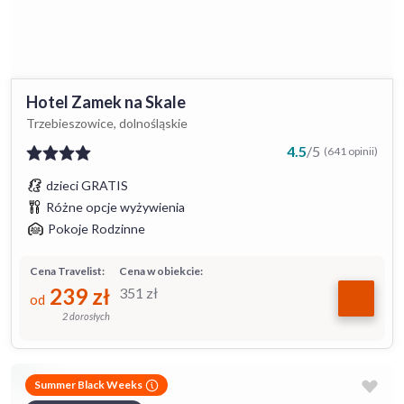
Hotel Zamek na Skale
Trzebieszowice, dolnośląskie
4.5
/
5
(641 opinii)
dzieci GRATIS
Różne opcje wyżywienia
Pokoje Rodzinne
Cena Travelist:
Cena w obiekcie:
239
zł
351
zł
od
2 dorosłych
Summer Black Weeks