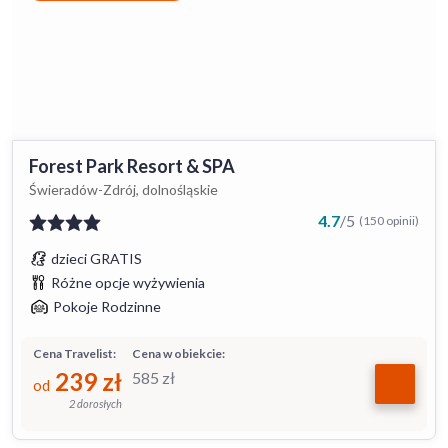
Forest Park Resort & SPA
Świeradów-Zdrój, dolnośląskie
4.7
/
5
(150 opinii)
dzieci GRATIS
Różne opcje wyżywienia
Pokoje Rodzinne
Cena Travelist:
Cena w obiekcie:
239
zł
585
zł
od
2 dorosłych