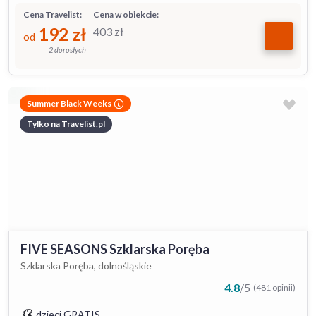
Cena Travelist:
Cena w obiekcie:
192
zł
403
zł
od
2 dorosłych
Summer Black Weeks
Tylko na Travelist.pl
FIVE SEASONS Szklarska Poręba
Szklarska Poręba, dolnośląskie
4.8
/
5
(481 opinii)
dzieci GRATIS