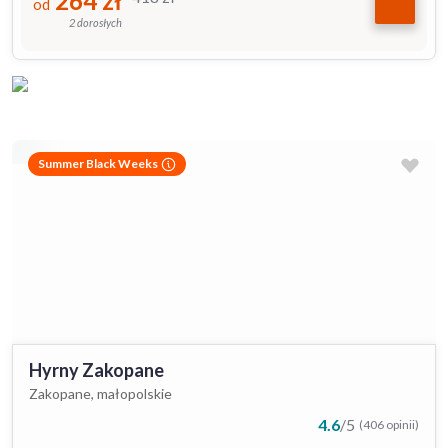
264
zł
od
2 dorosłych
Summer Black Weeks
Hyrny Zakopane
Zakopane, małopolskie
4.6
/
5
(406 opinii)