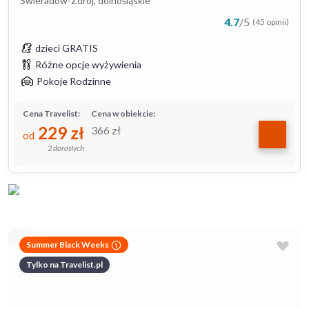
Świeradów-Zdrój, dolnośląskie
4.7
/
5
(45 opinii)
dzieci GRATIS
Różne opcje wyżywienia
Pokoje Rodzinne
Cena Travelist:
Cena w obiekcie:
229
zł
366
zł
od
2 dorosłych
Summer Black Weeks
Tylko na Travelist.pl