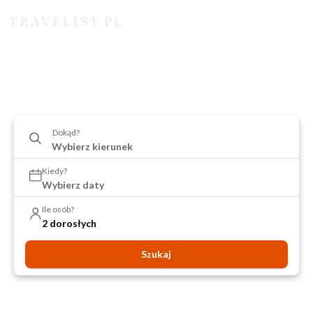
Dokąd?
Kiedy?
Wybierz daty
Ile osób?
2 dorosłych
Szukaj