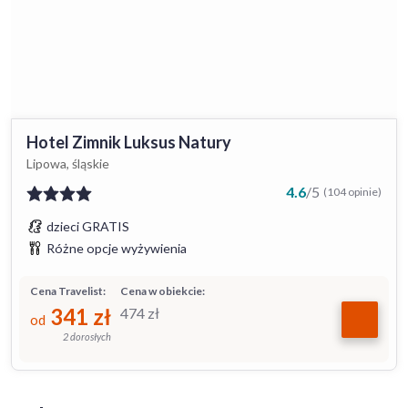
Hotel Zimnik Luksus Natury
Lipowa, śląskie
4.6
/
5
(104 opinie)
dzieci GRATIS
Różne opcje wyżywienia
Cena Travelist:
Cena w obiekcie:
341
zł
474
zł
od
2 dorosłych