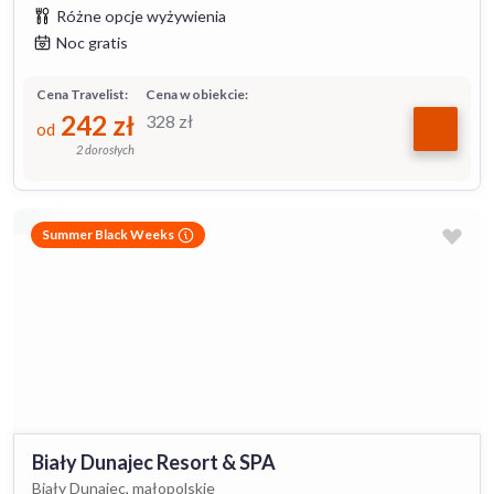
Różne opcje wyżywienia
Noc gratis
Cena Travelist:
Cena w obiekcie:
242
zł
328
zł
od
2 dorosłych
Summer Black Weeks
Biały Dunajec Resort & SPA
Biały Dunajec, małopolskie