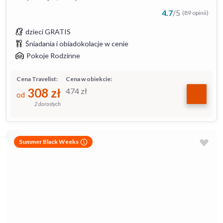
4.7
/
5
(89 opinii)
dzieci GRATIS
Śniadania i obiadokolacje w cenie
Pokoje Rodzinne
Cena Travelist:
Cena w obiekcie:
308
zł
474
zł
od
2 dorosłych
Summer Black Weeks