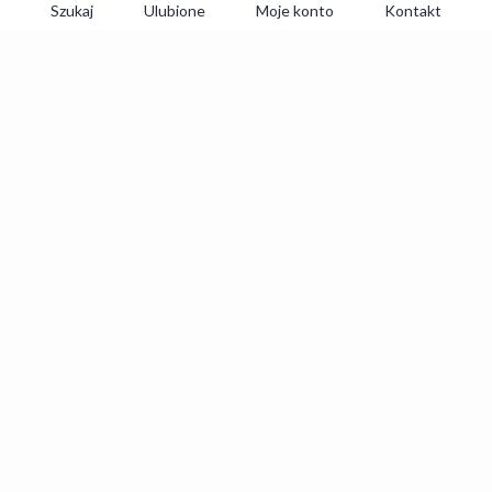
Szukaj
Ulubione
Moje konto
Kontakt
Zapisz się do newslettera i zgarniaj
najlepsze oferty
Zapisuję się
Zapisując się, akceptujesz
Regulaminy
i
Polityka prywatności
.
Travelist.pl
to polska platforma do rezerwacji hoteli działająca od 2013 roku. Oferujemy komfortowe