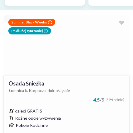
Summer Black Weeks
Im dłużej tym taniej
Osada Śnieżka
Łomnica k. Karpacza, dolnośląskie
4.5
/
5
(394 opinie)
dzieci GRATIS
Różne opcje wyżywienia
Pokoje Rodzinne