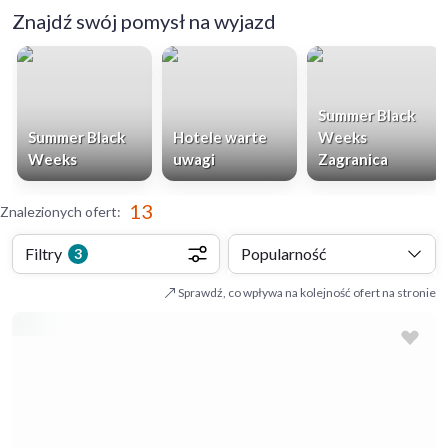
Znajdź swój pomysł na wyjazd
Summer Black
Summer Black
Hotele warte
Weeks
Weeks
uwagi
Zagranica
13
Znalezionych ofert
:
Filtry
Popularność
3
Sprawdź, co wpływa na kolejność ofert na stronie