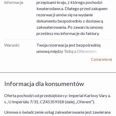
informacje
przepisami kraju, z którego pochodzi
kwaterodawca. Dlatego przed zakupem
rezerwacji umów się na wydanie
dokumentu bezpośrednio z dostawcą
zakwaterowania. Po zawarciu umowy
prześlesz mu informacje do faktury.
Warunki
Twoja rezerwacja jest bezpośrednią
umową między Tobą a Oferentem
Usług/Obiektem, dotyczącą rezerwacji
Czytaj więcej
pobytu zgodnie z wybraną
Usługą/wybranym Obiektem lub
bezpośrednią umową między Tobą a
Informacja dla konsumentów
Organizatorem turystyki, dotyczącą
rezerwacji Usługi Hotel+Lot. Stroną
odpowiedzialną za prawidłowe wykonanie
Oferta pochodzi od przedsiębiorcy: Imperial Karlovy Vary a.
umowy w odniesieniu do rezerwacji
s., U Imperiálu 7/31, CZ45359318 (dalej „Oferent”).
pobytu w obiekcie jest Oferent lub
Umowa o świadczenie usług zakwaterowania jest zawierana
Organizator turystyki w przypadku