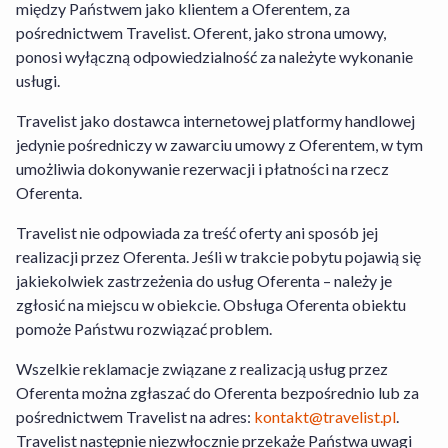
między Państwem jako klientem a Oferentem, za
rezerwacji Usługi Hotel+Lot, których
pośrednictwem Travelist. Oferent, jako strona umowy,
dane znajdziesz w sekcji Informacja dla
ponosi wyłączną odpowiedzialność za należyte wykonanie
konsumentów. W odniesieniu do
usługi.
rezerwacji usług Oferenta obowiązuje
Regulamin Serwisu Travelist
,
Regulamin
Travelist jako dostawca internetowej platformy handlowej
Środków i Kart Podarunkowych
,
jedynie pośredniczy w zawarciu umowy z Oferentem, w tym
Regulamin Usługi Zakwaterowania
oraz
umożliwia dokonywanie rezerwacji i płatności na rzecz
Warunki Rezygnacji
. W odniesieniu do
Oferenta.
rezerwacji Usługi Hotel+Lot obowiązuje
Regulamin Serwisu
,
Regulamin Travelist
Travelist nie odpowiada za treść oferty ani sposób jej
Hotel+Lot
oraz
Warunki Rezygnacji
realizacji przez Oferenta. Jeśli w trakcie pobytu pojawią się
Usługi Hotel+Lot
. Szczegółowe
jakiekolwiek zastrzeżenia do usług Oferenta – należy je
informacje na temat sposobu
zgłosić na miejscu w obiekcie. Obsługa Oferenta obiektu
funkcjonowania serwisu znajdziesz w
pomoże Państwu rozwiązać problem.
zakładce „Jak działamy” dostępnej
tutaj
.
Wszelkie reklamacje związane z realizacją usług przez
W przypadku Usługi Hotel+Lot Travelist
Oferenta można zgłaszać do Oferenta bezpośrednio lub za
działa jako agent Organizatora Turystyki.
pośrednictwem Travelist na adres:
kontakt@travelist.pl
.
Travelist następnie niezwłocznie przekaże Państwa uwagi
Transport nie jest wliczony w cenę.