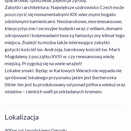
spacerować i podziwiać piękno przyrody.
Zabytki i architektura: Największe uzdrowisko Czech może
Czy w obiekcie Spa Resort Sanssouci można
poszczycić się monumentalnymi XIX-wiecznymi bogato
wypożyczyć rower?
zdobionymi kamienicami. Neobarokowe, neorenesansowe,
klasycystyczne i secesyjne budynki wraz z willami, domami
zdrojowymi i kolumnadami tworzą fantastyczny klimat tego
Jakie opcje wyżywienia dostępne są w obiekcie
Nie, w obiekcie Spa Resort Sanssouci wypożyczalnia
Spa Resort Sanssouci?
miejsca. Znaleźć tu można także interesujące zabytki:
rowerów nie jest dostępna.
gotycki kościół św. Andrzeja, barokowy kościół św. Marii
Magdaleny z początku XVIII w. czy renesansową wieżę
Jakie są godziny zameldowania i wymeldowania
Obiekt Spa Resort Sanssouci oferuje gościom
miejską. Przygotuj się na wiele wrażeń!
w obiekcie Spa Resort Sanssouci?
następujące opcje wyżywienia do wyboru: .
Lokalne smaki: Będąc w Karlowych Warach nie wypada nie
spróbować lokalnego przysmaku jakim jest Becherovka
Ile kosztuje pobyt w obiekcie Spa Resort
(likier ten jest tu produkowany od ponad półtora wieku) oraz
Zameldowanie w obiekcie Spa Resort Sanssouci
Sanssouci?
oblatów – cienkich wafli przekładanych kremem.
rozpoczyna się o 14:00, a wymeldować się można do
11:00.
Czy w obiekcie Spa Resort Sanssouci dostępne
Ceny w obiekcie Spa Resort Sanssouci mogą się różnić
są udogodnienia dla osób niepełnosprawnych?
Lokalizacja
w zależności od terminu, pakietu, opcji wyżywienia,
zasad działalności hotelu itp. Sprawdź aktualną cenę,
400 m od Japońskiego Ogrodu
Czy obiekt Spa Resort Sanssouci jest często