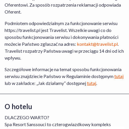
Oferentowi. Za sposób rozpatrzenia reklamacji odpowiada
Oferent.
Travelist Sp. z o.o. z siedzibą pod adresem
al. Armii Ludowej 26, 00-609 Warszawa
Podmiotem odpowiedzialnym za funkcjonowanie serwisu
wpisana do Rejestru Przedsiębiorców
https://travelist.pl jest Travelist. Wszelkie uwagi co do
prowadzonego przez Sąd Rejonowy dla m.
sposobu funkcjonowania serwisu i dokonywania płatności
st. Warszawy, XII Wydział Gospodarczy
możecie Państwo zgłaszać na adres:
kontakt@travelist.pl
.
Krajowego Rejestru Sądowego pod nr.
Travelist rozpatrzy Państwa uwagi w przeciągu 14 dni od ich
KRS: 0000440014, NIP: 7010359657,
wpływu.
Regon 146394313, kapitał zakładowy:
49500PLN
Szczegółowe informacje na temat sposobu funkcjonowania
serwisu znajdziecie Państwo w Regulaminie dostępnym
tutaj
lub w zakładce: „Jak działamy” dostępnej
tutaj
.
O hotelu
DLACZEGO WARTO?
Spa Resort Sanssouci to czterogwiazdkowy kompleks