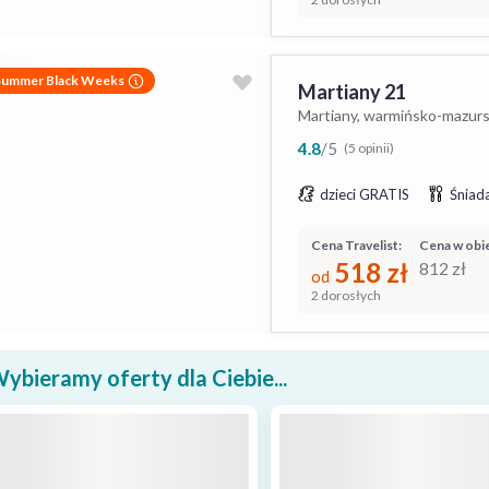
Summer Black Weeks
Martiany 21
Martiany, warmińsko-mazurs
4.8
/
5
(5 opinii)
dzieci GRATIS
Śniada
Cena Travelist:
Cena w obie
518
zł
812
zł
od
2 dorosłych
ybieramy oferty dla Ciebie...