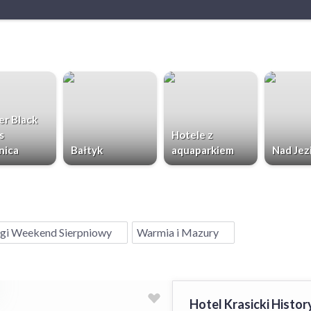
r Black
s
Hotele z
nica
Bałtyk
aquaparkiem
Nad Jez
gi Weekend Sierpniowy
Warmia i Mazury
Hotel Krasicki Histor