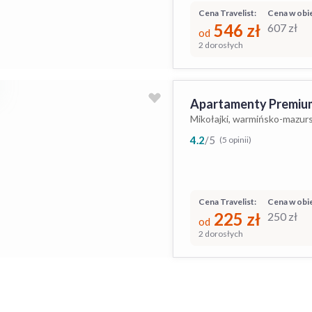
Cena Travelist:
Cena w obie
546
zł
607
zł
od
2 dorosłych
Apartamenty Premium
Mikołajki, warmińsko-mazurs
4.2
/
5
(5 opinii)
Cena Travelist:
Cena w obie
225
zł
250
zł
od
2 dorosłych