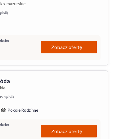
sko-mazurskie
pinii)
kcie:
Zobacz ofertę
róda
kie
45 opinii)
Pokoje Rodzinne
kcie:
Zobacz ofertę