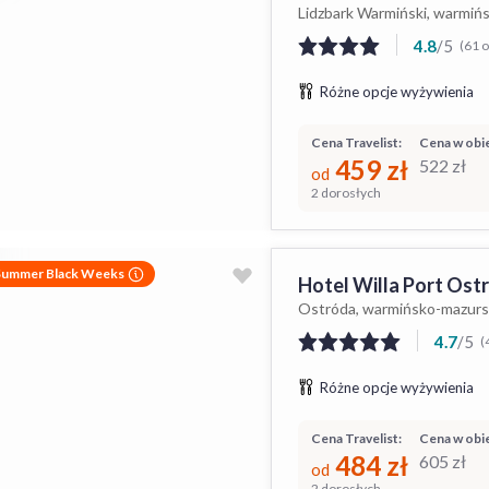
Lidzbark Warmiński, warmiń
4.8
/
5
(61 o
Różne opcje wyżywienia
Cena Travelist:
Cena w obie
459
zł
522
zł
od
2 dorosłych
Summer Black Weeks
Hotel Willa Port Ost
Ostróda, warmińsko-mazurs
4.7
/
5
(
Różne opcje wyżywienia
Cena Travelist:
Cena w obie
484
zł
605
zł
od
2 dorosłych