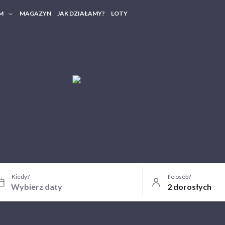
M
MAGAZYN
JAK DZIAŁAMY?
LOTY
HERY FIRMOWE
TANIA GRUPOWE
Kiedy?
Ile osób?