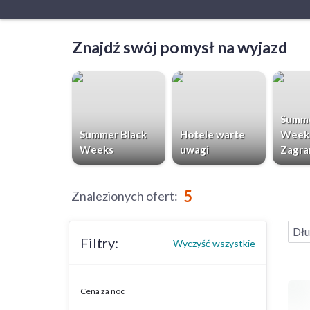
Znajdź swój pomysł na wyjazd
Summe
Summer Black
Hotele warte
Week
Weeks
uwagi
Zagra
5
Znalezionych ofert
:
Dłu
Filtry:
Wyczyść wszystkie
Cena za noc