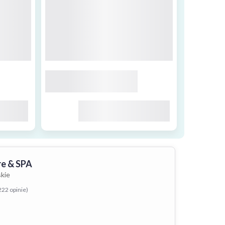
re & SPA
kie
222 opinie)