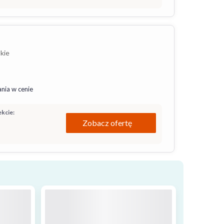
kie
nia w cenie
kcie:
Zobacz ofertę