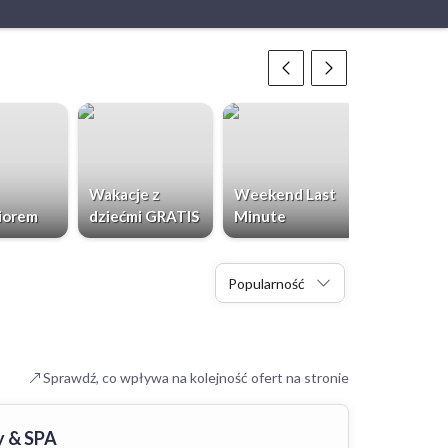
Wakacje z
Weekend Last
Chorwacja
iorem
dziećmi GRATIS
Minute
Dzieci Gr
Popularność
Sprawdź, co wpływa na kolejność ofert na stronie
y & SPA