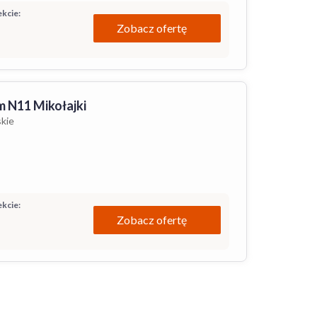
kcie:
Zobacz ofertę
 N11 Mikołajki
kie
kcie:
Zobacz ofertę