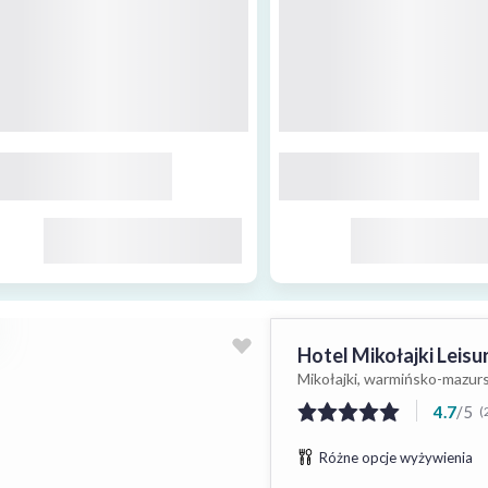
Hotel Mikołajki Leisu
Mikołajki, warmińsko-mazurs
4.7
/
5
(
Różne opcje wyżywienia