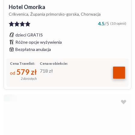
Hotel Omorika
Crikvenica, Żupania primorsko-gorska, Chorwacja
4.5
/
5
(10 opinii)
dzieci GRATIS
Różne opcje wyżywienia
Bezpłatna anulacja
Cena Travelist:
Cena w obiekcie:
579
zł
718
zł
od
2 dorosłych