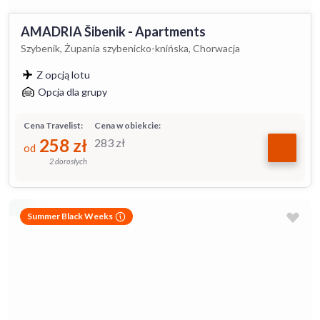
AMADRIA Šibenik - Apartments
Szybenik, Żupania szybenicko-knińska, Chorwacja
Z opcją lotu
Opcja dla grupy
Cena Travelist:
Cena w obiekcie:
258
zł
283
zł
od
2 dorosłych
Summer Black Weeks