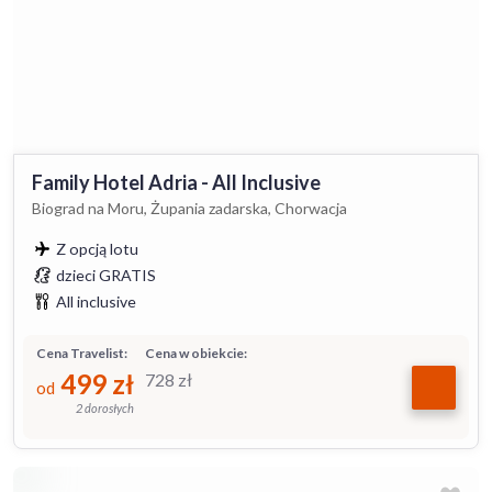
Family Hotel Adria - All Inclusive
Biograd na Moru, Żupania zadarska, Chorwacja
Z opcją lotu
dzieci GRATIS
All inclusive
Cena Travelist:
Cena w obiekcie:
499
zł
728
zł
od
2 dorosłych