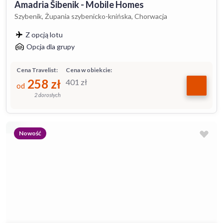
Amadria Šibenik - Mobile Homes
Szybenik, Żupania szybenicko-knińska, Chorwacja
Z opcją lotu
Opcja dla grupy
Cena Travelist:
Cena w obiekcie:
258
zł
401
zł
od
2 dorosłych
Nowość