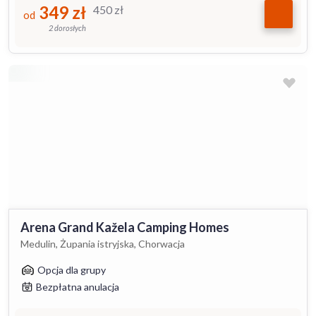
349
zł
450
zł
od
2 dorosłych
Arena Grand Kažela Camping Homes
Medulin, Żupania istryjska, Chorwacja
Opcja dla grupy
Bezpłatna anulacja