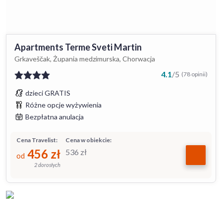
Apartments Terme Sveti Martin
Grkaveščak, Żupania medzimurska, Chorwacja
4.1
/
5
(78 opinii)
dzieci GRATIS
Różne opcje wyżywienia
Bezpłatna anulacja
Cena Travelist:
Cena w obiekcie:
456
zł
536
zł
od
2 dorosłych