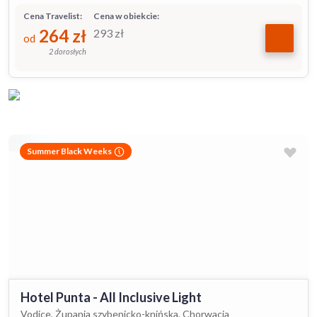
Cena Travelist:
Cena w obiekcie:
264
zł
293
zł
od
2 dorosłych
Summer Black Weeks
Hotel Punta - All Inclusive Light
Vodice, Żupania szybenicko-knińska, Chorwacja