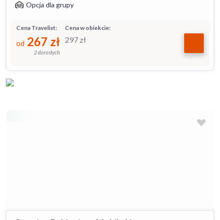
Opcja dla grupy
Cena Travelist:
Cena w obiekcie:
267
zł
297
zł
od
2 dorosłych