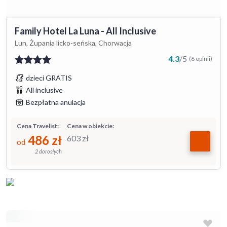
Family Hotel La Luna - All Inclusive
Lun, Żupania licko-seńska, Chorwacja
4.3
/
5
(6 opinii)
dzieci GRATIS
All inclusive
Bezpłatna anulacja
Cena Travelist:
Cena w obiekcie:
486
zł
603
zł
od
2 dorosłych