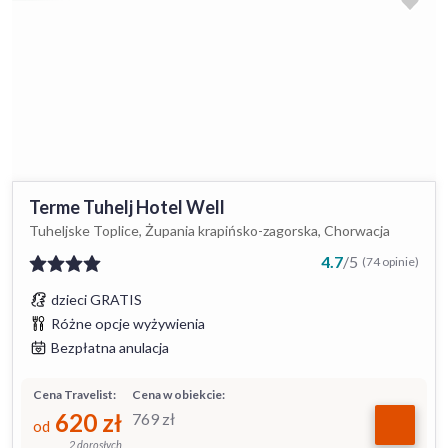
Terme Tuhelj Hotel Well
Tuheljske Toplice, Żupania krapińsko-zagorska, Chorwacja
4.7
/
5
(74 opinie)
dzieci GRATIS
Różne opcje wyżywienia
Bezpłatna anulacja
Cena Travelist:
Cena w obiekcie:
620
zł
769
zł
od
2 dorosłych