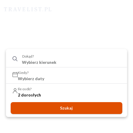
Dokąd?
Kiedy?
Wybierz daty
Ile osób?
2 dorosłych
Szukaj