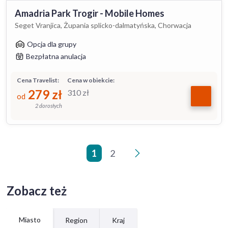
Amadria Park Trogir - Mobile Homes
Seget Vranjica, Żupania splicko-dalmatyńska, Chorwacja
Opcja dla grupy
Bezpłatna anulacja
Cena Travelist:
Cena w obiekcie:
279
zł
310
zł
od
2 dorosłych
1
2
>
Zobacz też
Miasto
Region
Kraj