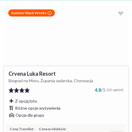
Summer Black Weeks
Crvena Luka Resort
Biograd na Moru, Żupania zadarska, Chorwacja
4.8
/
5
(22 opinie)
Z opcją lotu
Różne opcje wyżywienia
Opcja dla grupy
Cena Travelist:
Cena w obiekcie: