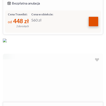
Bezpłatna anulacja
Cena Travelist:
Cena w obiekcie:
448
zł
560
zł
od
2 dorosłych