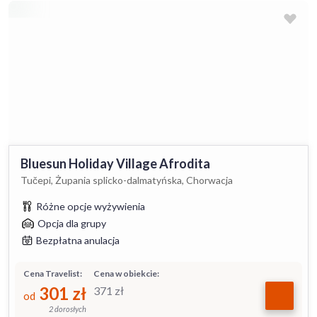
Bluesun Holiday Village Afrodita
Tučepi, Żupania splicko-dalmatyńska, Chorwacja
Różne opcje wyżywienia
Opcja dla grupy
Bezpłatna anulacja
Cena Travelist:
Cena w obiekcie:
301
zł
371
zł
od
2 dorosłych