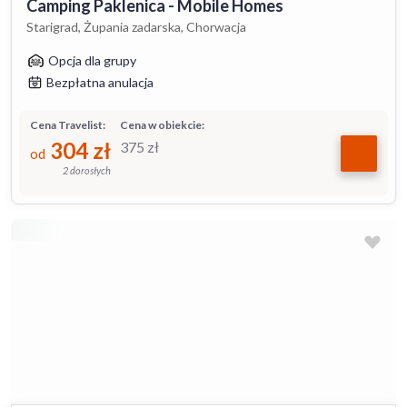
Camping Paklenica - Mobile Homes
Starigrad, Żupania zadarska, Chorwacja
Opcja dla grupy
Bezpłatna anulacja
Cena Travelist:
Cena w obiekcie:
304
zł
375
zł
od
2 dorosłych