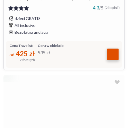
4.3
/
5
(25 opinii)
dzieci GRATIS
All inclusive
Bezpłatna anulacja
Cena Travelist:
Cena w obiekcie:
425
zł
535
zł
od
2 dorosłych