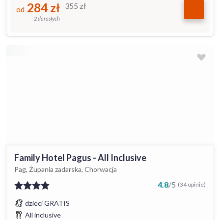
284
zł
355
zł
od
2 dorosłych
Family Hotel Pagus - All Inclusive
Pag, Żupania zadarska, Chorwacja
4.8
/
5
(34 opinie)
dzieci GRATIS
All inclusive