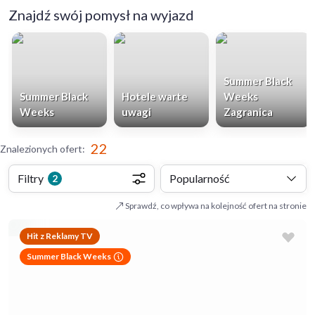
Znajdź swój pomysł na wyjazd
Summer Black
Summer Black
Hotele warte
Weeks
Weeks
uwagi
Zagranica
22
Znalezionych ofert
:
Filtry
Popularność
2
Sprawdź, co wpływa na kolejność ofert na stronie
Hit z Reklamy TV
Summer Black Weeks