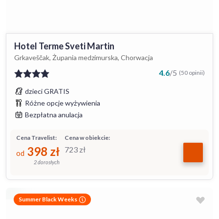
Hotel Terme Sveti Martin
Grkaveščak, Żupania medzimurska, Chorwacja
4.6
/
5
(50 opinii)
dzieci GRATIS
Różne opcje wyżywienia
Bezpłatna anulacja
Cena Travelist:
Cena w obiekcie:
398
zł
723
zł
od
2 dorosłych
Summer Black Weeks