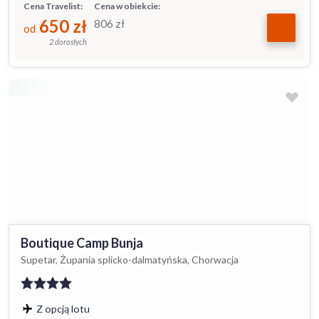
Cena Travelist:
Cena w obiekcie:
650
zł
806
zł
od
2 dorosłych
Boutique Camp Bunja
Supetar, Żupania splicko-dalmatyńska, Chorwacja
Z opcją lotu