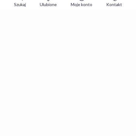
Szukaj
Ulubione
Moje konto
Kontakt
Zapisz się do newslettera i zgarniaj
najlepsze oferty
Zapisuję się
Zapisując się, akceptujesz
Regulaminy
i
Polityka prywatności
.