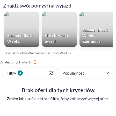
Znajdź swój pomysł na wyjazd
Summer Black
Summer Black
Hotele warte
Weeks
Weeks
uwagi
Zagranica
Travelist.pl
Polska
Warmińsko-mazurskie
Worliny
0
Znalezionych ofert
:
Filtry
Popularność
4
Brak ofert dla tych kryteriów
Zmień lub usuń niektóre filtry, żeby zobaczyć więcej ofert.