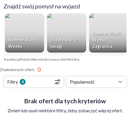
Znajdź swój pomysł na wyjazd
Summer Black
Summer Black
Hotele warte
Weeks
Weeks
uwagi
Zagranica
Travelist.pl
Polska
Warmińsko-mazurskie
Worliny
0
Znalezionych ofert
:
Filtry
Popularność
4
Brak ofert dla tych kryteriów
Zmień lub usuń niektóre filtry, żeby zobaczyć więcej ofert.