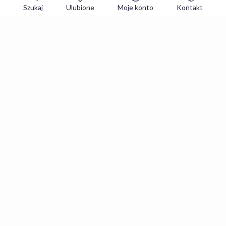
Szukaj
Ulubione
Moje konto
Kontakt
Zapisz się do newslettera i zgarniaj
najlepsze oferty
Zapisuję się
Zapisując się, akceptujesz
Regulaminy
i
Polityka prywatności
.