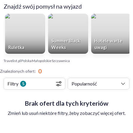
Znajdź swój pomysł na wyjazd
Summer Black
Hotele warte
Ruletka
Weeks
uwagi
Travelist.pl
Polska
Małopolskie
Szczawnica
0
Znalezionych ofert
:
Filtry
Popularność
5
Brak ofert dla tych kryteriów
Zmień lub usuń niektóre filtry, żeby zobaczyć więcej ofert.