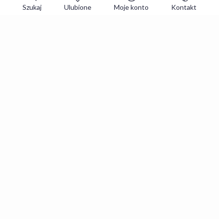
Szukaj
Ulubione
Moje konto
Kontakt
Zapisz się do newslettera i zgarniaj
najlepsze oferty
Zapisuję się
Zapisując się, akceptujesz
Regulaminy
i
Polityka prywatności
.