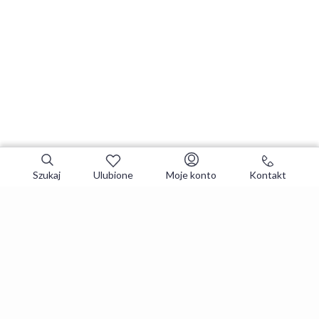
Szukaj
Ulubione
Moje konto
Kontakt
Zapisz się do newslettera i zgarniaj
najlepsze oferty