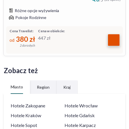
Różne opcje wyżywienia
Pokoje Rodzinne
Cena Travelist:
Cena w obiekcie:
380
zł
447
zł
od
2 dorosłych
Zobacz też
Miasto
Region
Kraj
Hotele
Zakopane
Hotele
Wrocław
Hotele
Kraków
Hotele
Gdańsk
Hotele
Sopot
Hotele
Karpacz