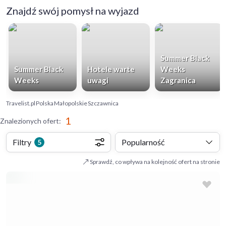
Znajdź swój pomysł na wyjazd
Summer Black
Summer Black
Hotele warte
Weeks
Weeks
uwagi
Zagranica
Travelist.pl
Polska
Małopolskie
Szczawnica
1
Znalezionych ofert
:
Filtry
Popularność
5
Sprawdź, co wpływa na kolejność ofert na stronie