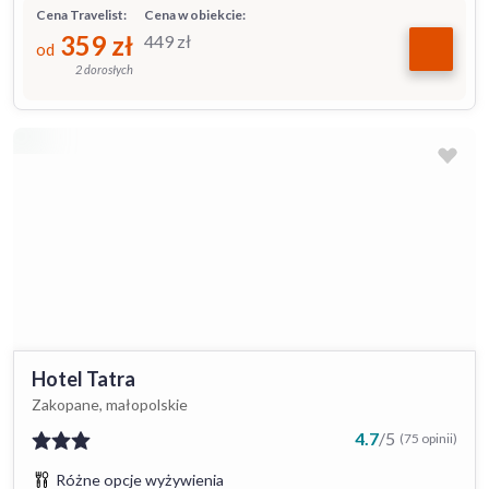
Cena Travelist:
Cena w obiekcie:
359
zł
449
zł
od
2 dorosłych
Hotel Tatra
Zakopane, małopolskie
4.7
/
5
(75 opinii)
Różne opcje wyżywienia