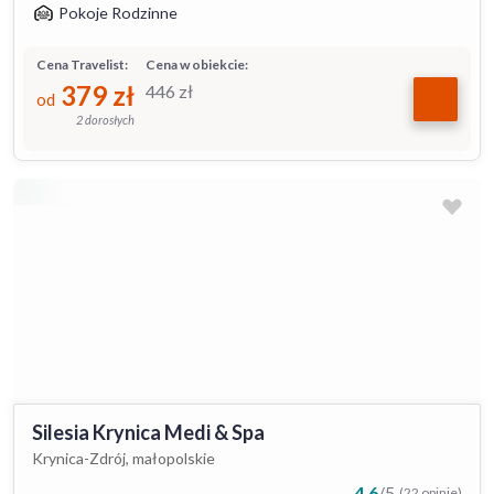
Pokoje Rodzinne
Cena Travelist:
Cena w obiekcie:
379
zł
446
zł
od
2 dorosłych
Silesia Krynica Medi & Spa
Krynica-Zdrój, małopolskie
4.6
/
5
(22 opinie)