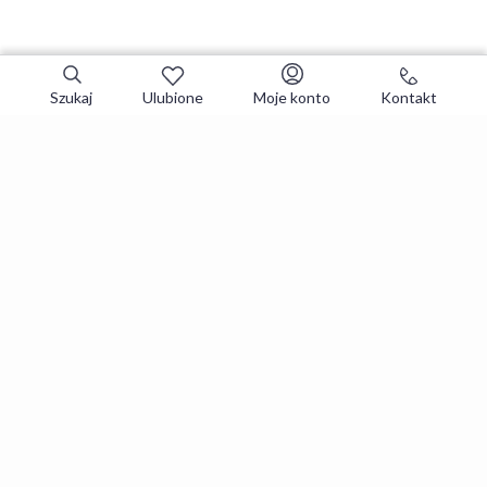
Szukaj
Ulubione
Moje konto
Kontakt
Zapisz się do newslettera i zgarniaj
najlepsze oferty
Zapisuję się
Zapisując się, akceptujesz
Regulaminy
i
Polityka prywatności
.