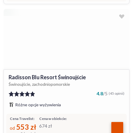
Radisson Blu Resort Świnoujście
Świnoujście, zachodniopomorskie
4.8
/
5
(45 opinii)
Różne opcje wyżywienia
Cena Travelist:
Cena w obiekcie:
553
zł
674
zł
od