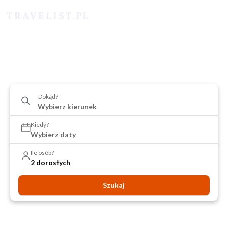
Dokąd?
Kiedy?
Wybierz daty
Ile osób?
2 dorosłych
Szukaj