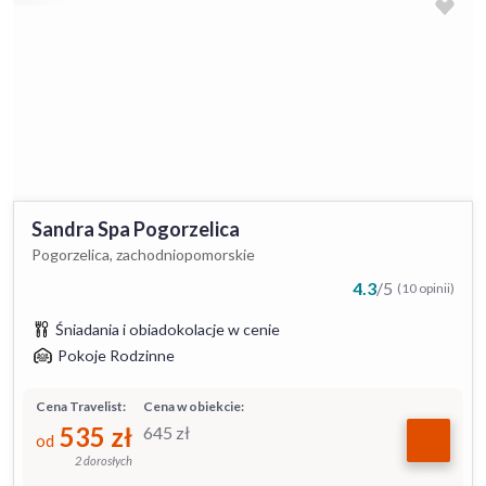
Sandra Spa Pogorzelica
Pogorzelica, zachodniopomorskie
4.3
/
5
(10 opinii)
Śniadania i obiadokolacje w cenie
Pokoje Rodzinne
Cena Travelist:
Cena w obiekcie:
535
zł
645
zł
od
2 dorosłych