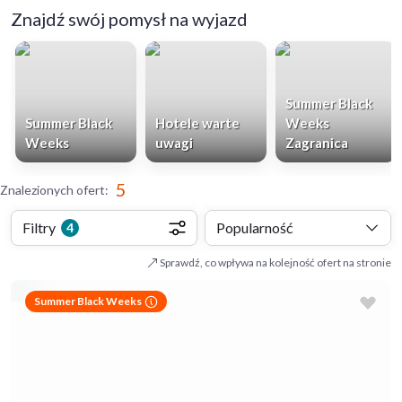
Znajdź swój pomysł na wyjazd
Summer Black
Summer Black
Hotele warte
Weeks
Weeks
uwagi
Zagranica
5
Znalezionych ofert
:
Filtry
Popularność
4
Sprawdź, co wpływa na kolejność ofert na stronie
Summer Black Weeks