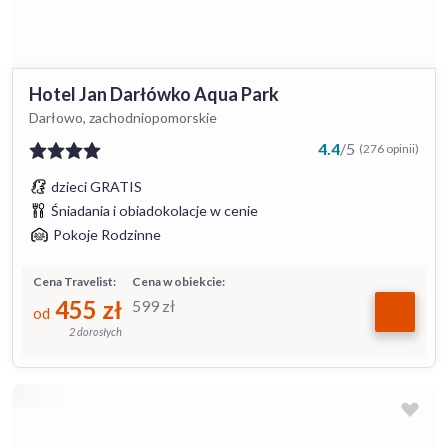
Hotel Jan Darłówko Aqua Park
Darłowo, zachodniopomorskie
4.4
/
5
(276 opinii)
dzieci GRATIS
Śniadania i obiadokolacje w cenie
Pokoje Rodzinne
Cena Travelist:
Cena w obiekcie:
455
zł
599
zł
od
2 dorosłych