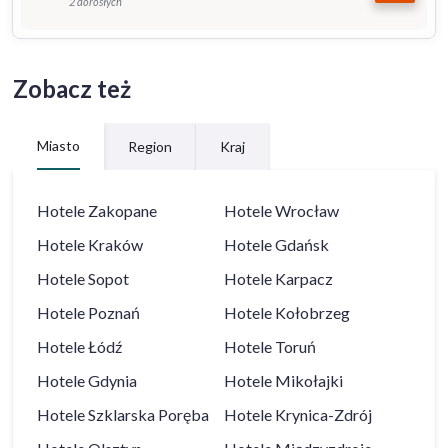
2 dorosłych
Zobacz też
Miasto
Region
Kraj
Hotele
Zakopane
Hotele
Wrocław
Hotele
Kraków
Hotele
Gdańsk
Hotele
Sopot
Hotele
Karpacz
Hotele
Poznań
Hotele
Kołobrzeg
Hotele
Łódź
Hotele
Toruń
Hotele
Gdynia
Hotele
Mikołajki
Hotele
Szklarska Poręba
Hotele
Krynica-Zdrój