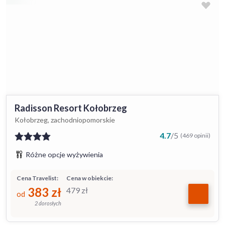
Radisson Resort Kołobrzeg
Kołobrzeg, zachodniopomorskie
4.7
/
5
(469 opinii)
Różne opcje wyżywienia
Cena Travelist:
Cena w obiekcie:
383
zł
479
zł
od
2 dorosłych