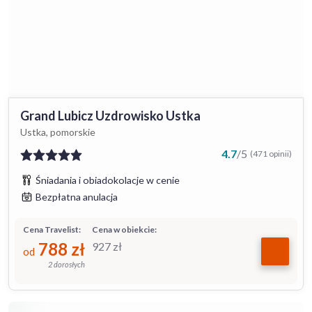
Grand Lubicz Uzdrowisko Ustka
Ustka, pomorskie
4.7
/
5
(471 opinii)
Śniadania i obiadokolacje w cenie
Bezpłatna anulacja
Cena Travelist:
Cena w obiekcie:
788
zł
927
zł
od
2 dorosłych