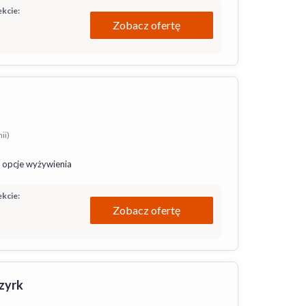
kcie:
Zobacz ofertę
ii)
 opcje wyżywienia
kcie:
Zobacz ofertę
czyrk