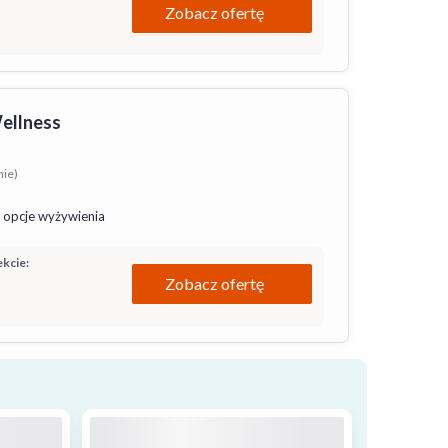
Zobacz ofertę
Wellness
nie)
 opcje wyżywienia
kcie:
Zobacz ofertę