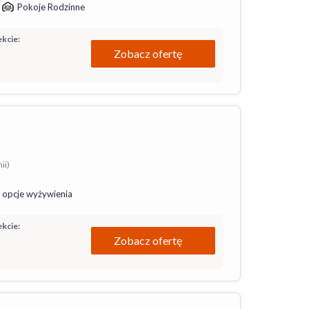
Pokoje Rodzinne
kcie:
Zobacz ofertę
ii)
 opcje wyżywienia
kcie:
Zobacz ofertę