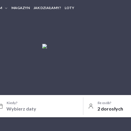
M
MAGAZYN
JAK DZIAŁAMY?
LOTY
HERY FIRMOWE
TANIA GRUPOWE
Kiedy?
Ile osób?