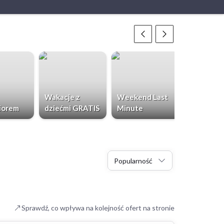
Wakacje z
Weekend Last
Chorwacja
iorem
dziećmi GRATIS
Minute
Dzieci Gr
Popularność
Sprawdź, co wpływa na kolejność ofert na stronie