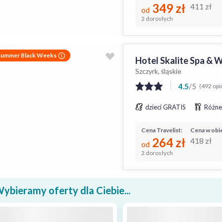
349
zł
411
zł
od
2 dorosłych
Summer Black Weeks
Hotel Skalite Spa & 
Szczyrk, śląskie
4.5
/
5
(492 opi
dzieci GRATIS
Różne
Cena Travelist:
Cena w obie
264
zł
418
zł
od
2 dorosłych
ybieramy oferty dla Ciebie...