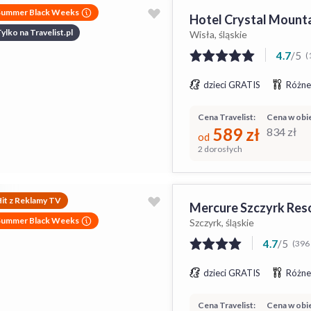
Summer Black Weeks
Hotel Crystal Mount
ylko na Travelist.pl
Wisła, śląskie
4.7
/
5
(
dzieci GRATIS
Różne
Cena Travelist:
Cena w obie
589
zł
834
zł
od
2 dorosłych
it z Reklamy TV
Mercure Szczyrk Res
Summer Black Weeks
Szczyrk, śląskie
4.7
/
5
(396 
dzieci GRATIS
Różne
Cena Travelist:
Cena w obie