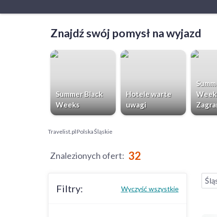
Znajdź swój pomysł na wyjazd
Summe
Summer Black
Hotele warte
Week
Weeks
uwagi
Zagra
Travelist.pl
Polska
Śląskie
32
Znalezionych ofert
:
Ślą
Filtry:
Wyczyść wszystkie