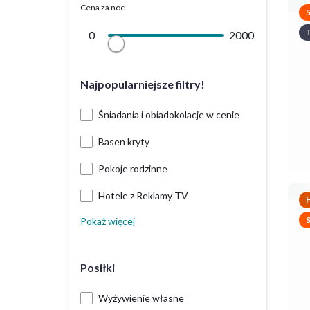
Cena za noc
T
0
2000
Najpopularniejsze filtry!
Śniadania i obiadokolacje w cenie
Basen kryty
Pokoje rodzinne
Hotele z Reklamy TV
H
Pokaż więcej
Posiłki
Wyżywienie własne