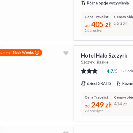
Różne opcje wyżywienia
Cena Travelist:
Cena w obie
405
zł
533
zł
od
2 dorosłych
Summer Black Weeks
Hotel Halo Szczyrk
Szczyrk, śląskie
4.7
/
5
(171 opin
dzieci GRATIS
Różne
Cena Travelist:
Cena w obie
249
zł
414
zł
od
2 dorosłych