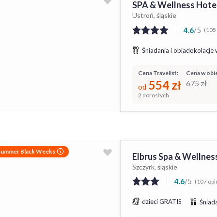
SPA & Wellness Hote
Ustroń, śląskie
4.6
/
5
(105 
Śniadania i obiadokolacje 
Cena Travelist:
Cena w obie
554
zł
675
zł
od
2 dorosłych
Summer Black Weeks
Elbrus Spa & Wellnes
Szczyrk, śląskie
4.6
/
5
(107 opin
dzieci GRATIS
Śniada