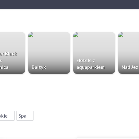
r Black
s
Hotele z
nica
Bałtyk
aquaparkiem
Nad Jez
skie
Spa