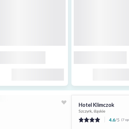
Hotel Klimczok
Szczyrk, śląskie
4.6
/
5
(7 op