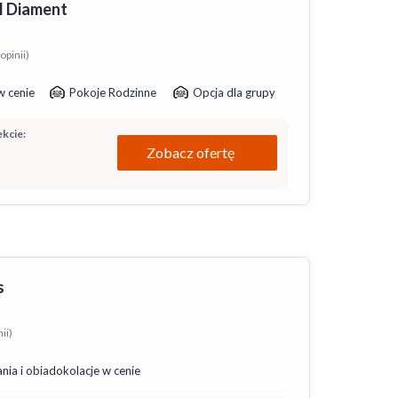
l Diament
opinii)
w cenie
Pokoje Rodzinne
Opcja dla grupy
kcie:
Zobacz ofertę
s
ii)
nia i obiadokolacje w cenie