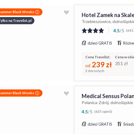
Summer Black Weeks
Hotel Zamek na Skal
ylko na Travelist.pl
Trzebieszowice, dolnośląski
4.5
/
5
(641 
dzieci GRATIS
Różne
Cena Travelist:
Cena w obie
239
zł
351
zł
od
2 dorosłych
Summer Black Weeks
Medical Sensus Polan
Polanica-Zdrój, dolnośląskie
4.5
/
5
(635 opinii)
dzieci GRATIS
Śniada