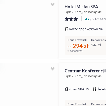
Hotel MirJan SPA
Lądek-Zdrój, dolnośląskie
4.6
/
5
(71 opini
Różne opcje wyżywienia
Cena Travelist:
Cena w obie
294
zł
346
zł
od
2 dorosłych
Centrum Konferencji 
Lądek-Zdrój, dolnośląskie
dzieci GRATIS
Śniada
Cena Travelist:
Cena w obie