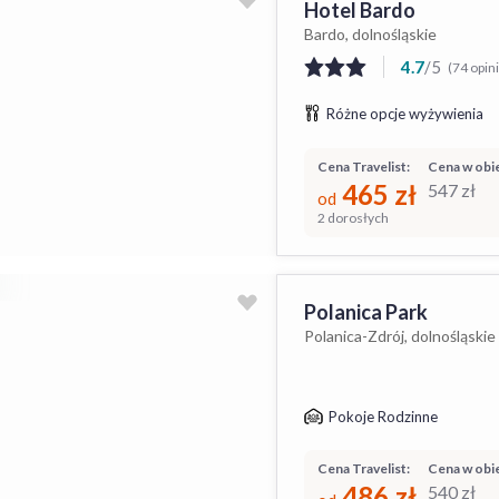
Hotel Bardo
Bardo, dolnośląskie
4.7
/
5
(74 opin
Różne opcje wyżywienia
Cena Travelist:
Cena w obie
465
zł
547
zł
od
2 dorosłych
Polanica Park
Polanica-Zdrój, dolnośląskie
Pokoje Rodzinne
Cena Travelist:
Cena w obie
486
zł
540
zł