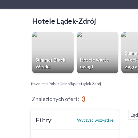
Hotele Lądek-Zdrój
Summe
Summer Black
Hotele warte
Week
Weeks
uwagi
Zagra
Travelist.pl
Polska
Dolnośląskie
Lądek-Zdrój
3
Znalezionych ofert
:
Ląd
Filtry:
Wyczyść wszystkie