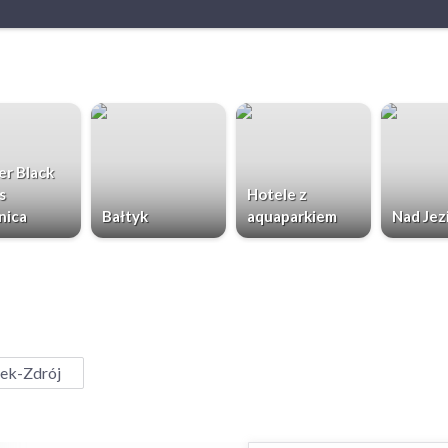
r Black
s
Hotele z
nica
Bałtyk
aquaparkiem
Nad Jez
ek-Zdrój