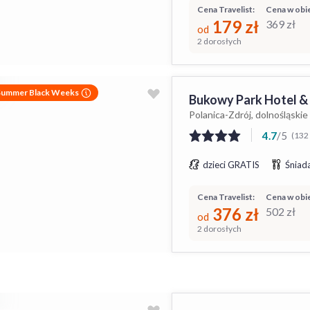
Cena Travelist:
Cena w obie
179
zł
369
zł
od
2 dorosłych
Summer Black Weeks
Bukowy Park Hotel &
Polanica-Zdrój, dolnośląskie
4.7
/
5
(132 
dzieci GRATIS
Śniada
Cena Travelist:
Cena w obie
376
zł
502
zł
od
2 dorosłych