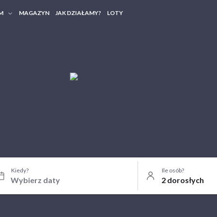
M
MAGAZYN
JAK DZIAŁAMY?
LOTY
HERY FIRMOWE
TANIA GRUPOWE
Kiedy?
Ile osób?