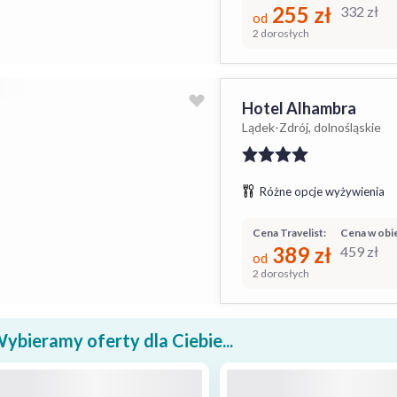
255
zł
332
zł
od
2 dorosłych
Hotel Alhambra
Lądek-Zdrój, dolnośląskie
Różne opcje wyżywienia
Cena Travelist:
Cena w obie
389
zł
459
zł
od
2 dorosłych
ybieramy oferty dla Ciebie...