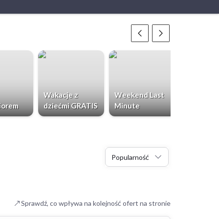
Wakacje z
Weekend Last
Chorwacja
iorem
dziećmi GRATIS
Minute
Dzieci Gr
Popularność
Sprawdź, co wpływa na kolejność ofert na stronie