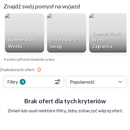
Znajdź swój pomysł na wyjazd
Summer Black
Summer Black
Hotele warte
Weeks
Weeks
uwagi
Zagranica
Travelist.pl
Polska
Świętokrzyskie
0
Znalezionych ofert
:
Filtry
Popularność
4
Brak ofert dla tych kryteriów
Zmień lub usuń niektóre filtry, żeby zobaczyć więcej ofert.