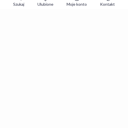
Szukaj
Ulubione
Moje konto
Kontakt
Zapisz się do newslettera i zgarniaj
najlepsze oferty
Zapisuję się
Zapisując się, akceptujesz
Regulaminy
i
Polityka prywatności
.