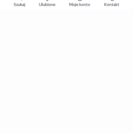
Szukaj
Ulubione
Moje konto
Kontakt
Zapisz się do newslettera i zgarniaj
najlepsze oferty
Zapisuję się
Zapisując się, akceptujesz
Regulaminy
i
Polityka prywatności
.