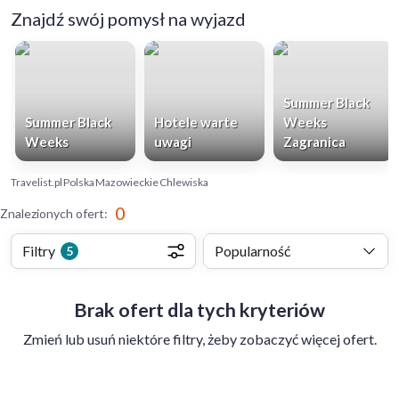
Znajdź swój pomysł na wyjazd
Summer Black
Summer Black
Hotele warte
Weeks
Weeks
uwagi
Zagranica
Travelist.pl
Polska
Mazowieckie
Chlewiska
0
Znalezionych ofert
:
Filtry
Popularność
5
Brak ofert dla tych kryteriów
Zmień lub usuń niektóre filtry, żeby zobaczyć więcej ofert.