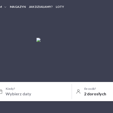
M
MAGAZYN
JAK DZIAŁAMY?
LOTY
HERY FIRMOWE
TANIA GRUPOWE
Kiedy?
Ile osób?