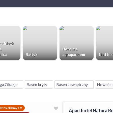
r Black
s
Hotele z
nica
Bałtyk
aquaparkiem
Nad Jez
ga Okazje
Basen kryty
Basen zewnętrzny
Nowości
it z Reklamy TV
Aparthotel Natura R