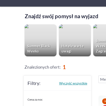
Znajdź swój pomysł na wyjazd
Summe
Summer Black
Hotele warte
Week
Weeks
uwagi
Zagra
1
Znalezionych ofert
:
Me
Filtry:
Wyczyść wszystkie
Cena za noc
H