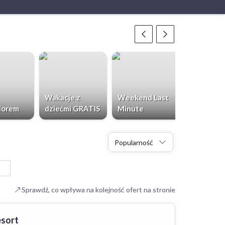
Wakacje z
Weekend Last
Chorwacja
iorem
dziećmi GRATIS
Minute
Dzieci Gr
Popularność
Sprawdź, co wpływa na kolejność ofert na stronie
esort