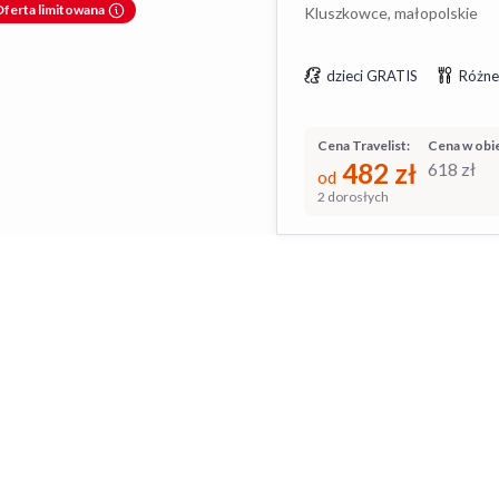
ferta limitowana
Kluszkowce, małopolskie
dzieci GRATIS
Różne
Cena Travelist:
Cena w obie
482
zł
618
zł
od
2 dorosłych