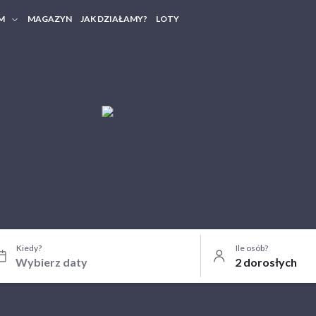
M
MAGAZYN
JAK DZIAŁAMY?
LOTY
HERY FIRMOWE
TANIA GRUPOWE
Kiedy?
Ile osób?