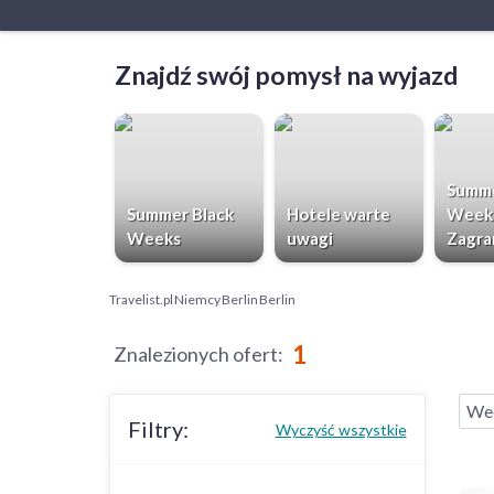
Znajdź swój pomysł na wyjazd
Summe
Summer Black
Hotele warte
Week
Weeks
uwagi
Zagra
Travelist.pl
Niemcy
Berlin
Berlin
1
Znalezionych ofert
:
Wee
Filtry:
Wyczyść wszystkie