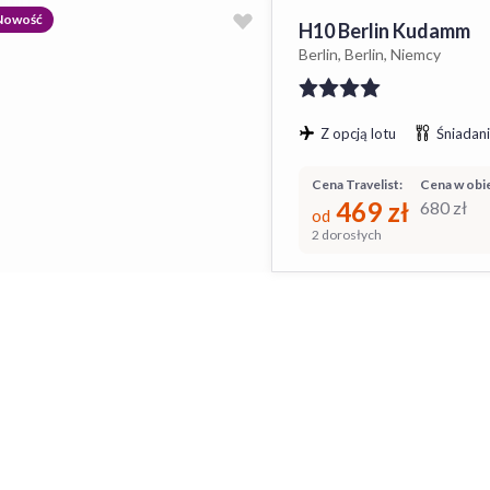
Nowość
H10 Berlin Kudamm
Berlin, Berlin, Niemcy
Z opcją lotu
Śniadani
Cena Travelist:
Cena w obie
469
zł
680
zł
od
2 dorosłych