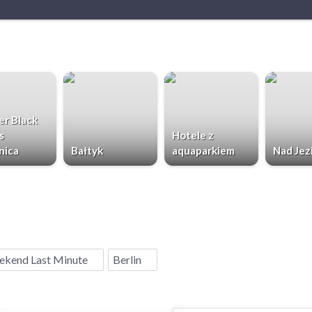
r Black
s
Hotele z
nica
Bałtyk
aquaparkiem
Nad Jez
kend Last Minute
Berlin