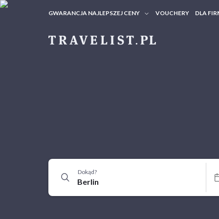
GWARANCJA NAJLEPSZEJ CENY
VOUCHERY
DLA FIR
VOUC
ZAPY
Dokąd?