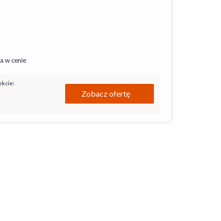
a w cenie
kcie:
Zobacz ofertę