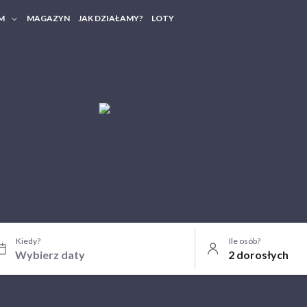
M
MAGAZYN
JAK DZIAŁAMY?
LOTY
HERY FIRMOWE
TANIA GRUPOWE
Kiedy?
Ile osób?