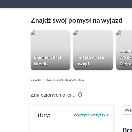
Znajdź swój pomysł na wyjazd
Summe
Summer Black
Hotele warte
Week
Weeks
uwagi
Zagra
Travelist.pl
Austria
Wiedeń
Wiedeń
0
Znalezionych ofert
:
Wee
Filtry:
Wyczyść wszystkie
Bra