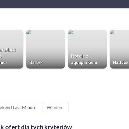
r Black
s
Hotele z
nica
Bałtyk
aquaparkiem
Nad Jez
kend Last Minute
Wiedeń
k ofert dla tych kryteriów