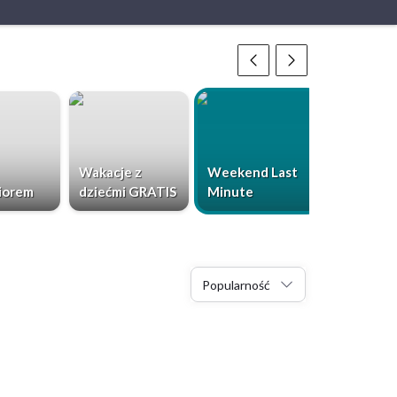
Wakacje z
Weekend Last
Chorwacja
iorem
dziećmi GRATIS
Minute
Dzieci Gr
Popularność