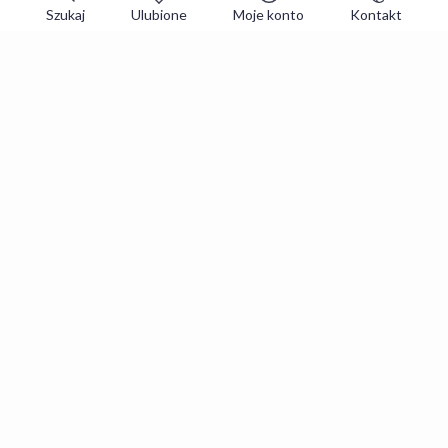
Szukaj
Ulubione
Moje konto
Kontakt
Zapisz się do newslettera i zgarniaj
najlepsze oferty
Zapisuję się
Zapisując się, akceptujesz
Regulaminy
i
Polityka prywatności
.