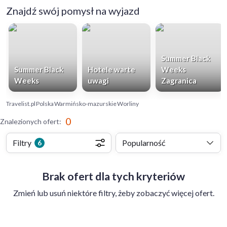
Znajdź swój pomysł na wyjazd
Summer Black
Summer Black
Hotele warte
Weeks
Weeks
uwagi
Zagranica
Travelist.pl
Polska
Warmińsko-mazurskie
Worliny
0
Znalezionych ofert
:
Filtry
Popularność
6
Brak ofert dla tych kryteriów
Zmień lub usuń niektóre filtry, żeby zobaczyć więcej ofert.