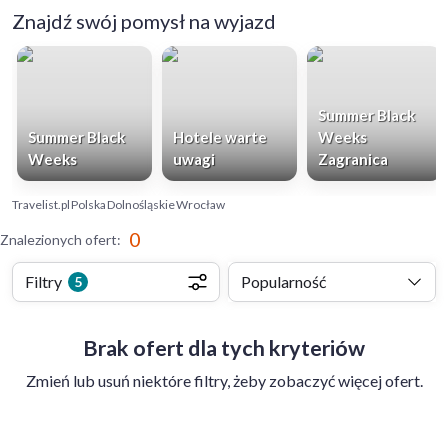
Znajdź swój pomysł na wyjazd
Summer Black
Summer Black
Hotele warte
Weeks
Weeks
uwagi
Zagranica
Travelist.pl
Polska
Dolnośląskie
Wrocław
0
Znalezionych ofert
:
Filtry
Popularność
5
Brak ofert dla tych kryteriów
Zmień lub usuń niektóre filtry, żeby zobaczyć więcej ofert.