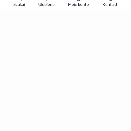
Szukaj
Ulubione
Moje konto
Kontakt
Zapisz się do newslettera i zgarniaj
najlepsze oferty
Zapisuję się
Zapisując się, akceptujesz
Regulaminy
i
Polityka prywatności
.