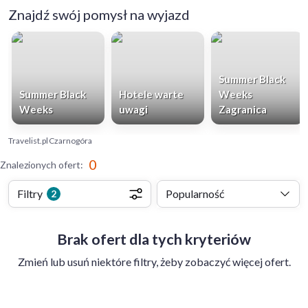
Znajdź swój pomysł na wyjazd
Summer Black
Summer Black
Hotele warte
Weeks
Weeks
uwagi
Zagranica
Travelist.pl
Czarnogóra
0
Znalezionych ofert
:
Filtry
Popularność
2
Brak ofert dla tych kryteriów
Zmień lub usuń niektóre filtry, żeby zobaczyć więcej ofert.