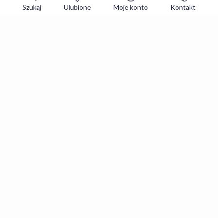
Szukaj
Ulubione
Moje konto
Kontakt
Zapisz się do newslettera i zgarniaj
najlepsze oferty
Zapisuję się
Zapisując się, akceptujesz
Regulaminy
i
Polityka prywatności
.