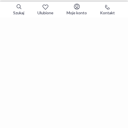
Szukaj
Ulubione
Moje konto
Kontakt
Zapisz się do newslettera i zgarniaj
najlepsze oferty
Zapisuję się
Zapisując się, akceptujesz
Regulaminy
i
Polityka prywatności
.