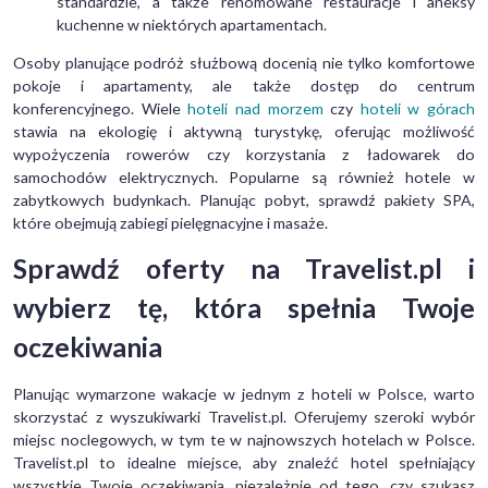
standardzie, a także renomowane restauracje i aneksy
kuchenne w niektórych apartamentach.
Osoby planujące podróż służbową docenią nie tylko komfortowe
pokoje i apartamenty, ale także dostęp do centrum
konferencyjnego. Wiele
hoteli nad morzem
czy
hoteli w górach
stawia na ekologię i aktywną turystykę, oferując możliwość
wypożyczenia rowerów czy korzystania z ładowarek do
samochodów elektrycznych. Popularne są również hotele w
zabytkowych budynkach. Planując pobyt, sprawdź pakiety SPA,
które obejmują zabiegi pielęgnacyjne i masaże.
Sprawdź oferty na Travelist.pl i
wybierz tę, która spełnia Twoje
oczekiwania
Planując wymarzone wakacje w jednym z hoteli w Polsce, warto
skorzystać z wyszukiwarki Travelist.pl. Oferujemy szeroki wybór
miejsc noclegowych, w tym te w najnowszych hotelach w Polsce.
Travelist.pl to idealne miejsce, aby znaleźć hotel spełniający
wszystkie Twoje oczekiwania, niezależnie od tego, czy szukasz