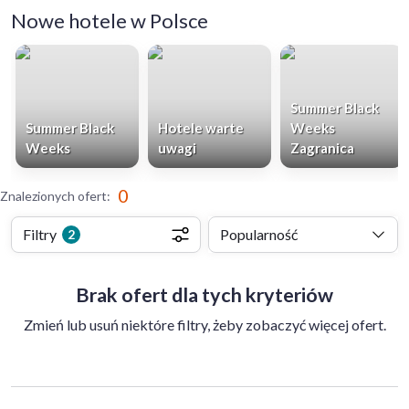
Nowe hotele w Polsce
Summer Black
Summer Black
Hotele warte
Weeks
Weeks
uwagi
Zagranica
0
Znalezionych ofert
:
Filtry
Popularność
2
Brak ofert dla tych kryteriów
Zmień lub usuń niektóre filtry, żeby zobaczyć więcej ofert.