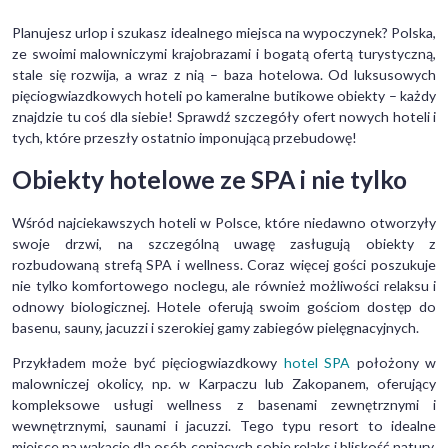
Planujesz urlop i szukasz idealnego miejsca na wypoczynek? Polska,
ze swoimi malowniczymi krajobrazami i bogatą ofertą turystyczną,
stale się rozwija, a wraz z nią – baza hotelowa. Od luksusowych
pięciogwiazdkowych hoteli po kameralne butikowe obiekty – każdy
znajdzie tu coś dla siebie! Sprawdź szczegóły ofert nowych hoteli i
tych, które przeszły ostatnio imponującą przebudowę!
Obiekty hotelowe ze SPA i nie tylko
Wśród najciekawszych hoteli w Polsce, które niedawno otworzyły
swoje drzwi, na szczególną uwagę zasługują obiekty z
rozbudowaną strefą SPA i wellness. Coraz więcej gości poszukuje
nie tylko komfortowego noclegu, ale również możliwości relaksu i
odnowy biologicznej. Hotele oferują swoim gościom dostęp do
basenu, sauny, jacuzzi i szerokiej gamy zabiegów pielęgnacyjnych.
Przykładem może być pięciogwiazdkowy
hotel SPA
położony w
malowniczej okolicy, np. w Karpaczu lub Zakopanem, oferujący
kompleksowe usługi wellness z basenami zewnętrznymi i
wewnętrznymi, saunami i jacuzzi. Tego typu resort to idealne
miejsce na wakacje dla osób ceniących sobie relaks i bliskość natury.