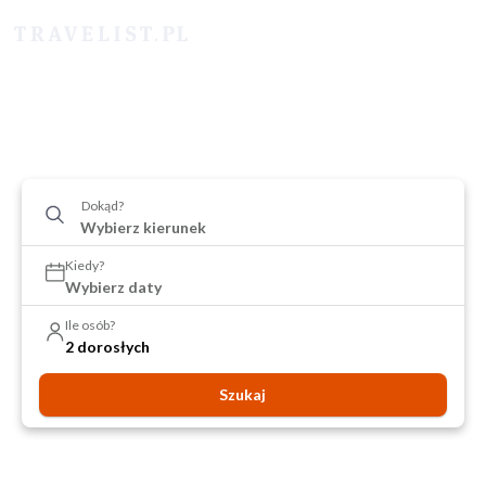
Dokąd?
Kiedy?
Wybierz daty
Ile osób?
2 dorosłych
Szukaj