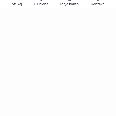
Szukaj
Ulubione
Moje konto
Kontakt
Zapisz się do newslettera i zgarniaj
najlepsze oferty
Zapisuję się
Zapisując się, akceptujesz
Regulaminy
i
Polityka prywatności
.