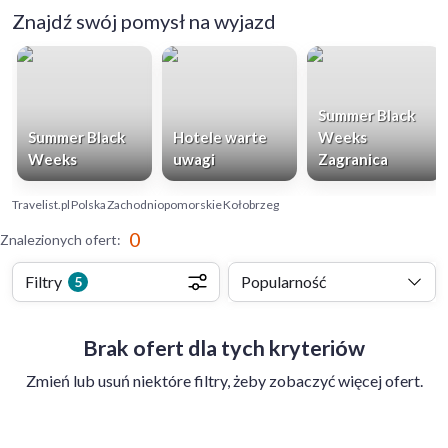
Znajdź swój pomysł na wyjazd
Summer Black
Summer Black
Hotele warte
Weeks
Weeks
uwagi
Zagranica
Travelist.pl
Polska
Zachodniopomorskie
Kołobrzeg
0
Znalezionych ofert
:
Filtry
Popularność
5
Brak ofert dla tych kryteriów
Zmień lub usuń niektóre filtry, żeby zobaczyć więcej ofert.