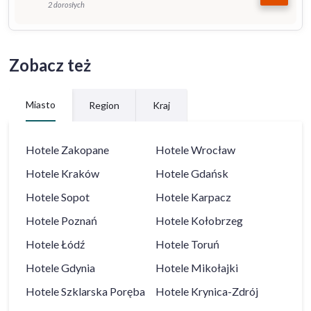
2 dorosłych
Zobacz też
Miasto
Region
Kraj
Hotele
Zakopane
Hotele
Wrocław
Hotele
Kraków
Hotele
Gdańsk
Hotele
Sopot
Hotele
Karpacz
Hotele
Poznań
Hotele
Kołobrzeg
Hotele
Łódź
Hotele
Toruń
Hotele
Gdynia
Hotele
Mikołajki
Hotele
Szklarska Poręba
Hotele
Krynica-Zdrój