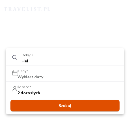
Dokąd?
Kiedy?
Wybierz daty
Ile osób?
2 dorosłych
Szukaj