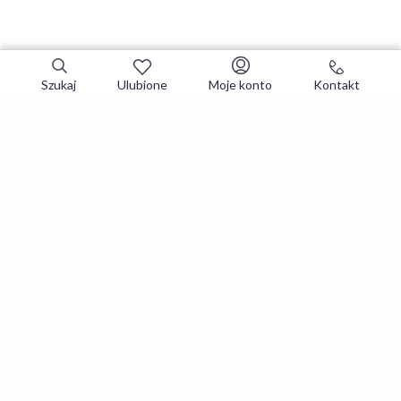
Szukaj
Ulubione
Moje konto
Kontakt
Zapisz się do newslettera i zgarniaj
najlepsze oferty
Zapisuję się
Zapisując się, akceptujesz
Regulaminy
i
Polityka prywatności
.