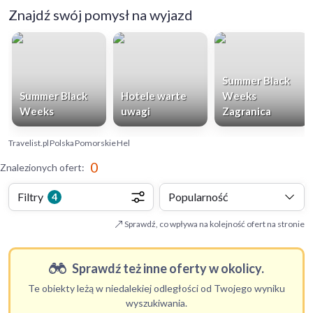
Znajdź swój pomysł na wyjazd
Summer Black
Summer Black
Hotele warte
Weeks
Weeks
uwagi
Zagranica
Travelist.pl
Polska
Pomorskie
Hel
0
Znalezionych ofert
:
Filtry
Popularność
4
Sprawdź, co wpływa na kolejność ofert na stronie
Sprawdź też inne oferty w okolicy.
Te obiekty leżą w niedalekiej odległości od Twojego wyniku
wyszukiwania.