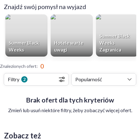
Znajdź swój pomysł na wyjazd
Summer Black
Summer Black
Hotele warte
Weeks
Weeks
uwagi
Zagranica
0
Znalezionych ofert
:
Filtry
Popularność
2
Brak ofert dla tych kryteriów
Zmień lub usuń niektóre filtry, żeby zobaczyć więcej ofert.
Zobacz też