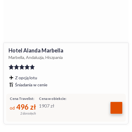
Hotel Alanda Marbella
Marbella, Andaluzja, Hiszpania
Z opcją lotu
Śniadania w cenie
Cena Travelist:
Cena w obiekcie:
496
zł
1907
zł
od
2 dorosłych