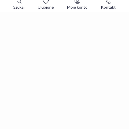
Szukaj
Ulubione
Moje konto
Kontakt
Zapisz się do newslettera i zgarniaj
najlepsze oferty
Zapisuję się
Zapisując się, akceptujesz
Regulaminy
i
Polityka prywatności
.