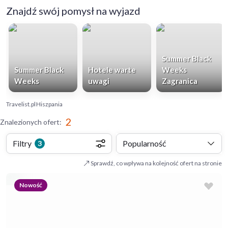
Znajdź swój pomysł na wyjazd
Summer Black
Summer Black
Hotele warte
Weeks
Weeks
uwagi
Zagranica
Travelist.pl
Hiszpania
2
Znalezionych ofert
:
Filtry
Popularność
3
Sprawdź, co wpływa na kolejność ofert na stronie
Nowość