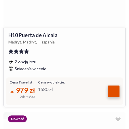
H10 Puerta de Alcala
Madryt, Madryt, Hiszpania
Z opcją lotu
Śniadania w cenie
Cena Travelist:
Cena w obiekcie:
979
zł
1580
zł
od
2 dorosłych
Nowość