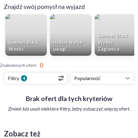
Znajdź swój pomysł na wyjazd
Summer Black
Summer Black
Hotele warte
Weeks
Weeks
uwagi
Zagranica
0
Znalezionych ofert
:
Filtry
Popularność
4
Brak ofert dla tych kryteriów
Zmień lub usuń niektóre filtry, żeby zobaczyć więcej ofert.
Zobacz też