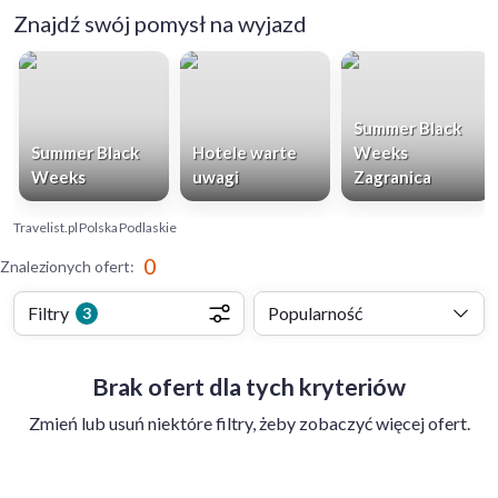
Znajdź swój pomysł na wyjazd
Summer Black
Summer Black
Hotele warte
Weeks
Weeks
uwagi
Zagranica
Travelist.pl
Polska
Podlaskie
0
Znalezionych ofert
:
Filtry
Popularność
3
Brak ofert dla tych kryteriów
Zmień lub usuń niektóre filtry, żeby zobaczyć więcej ofert.