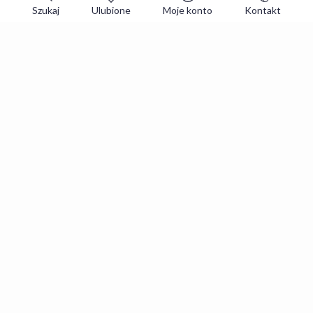
Szukaj
Ulubione
Moje konto
Kontakt
Zapisz się do newslettera i zgarniaj
najlepsze oferty
Zapisuję się
Zapisując się, akceptujesz
Regulaminy
i
Polityka prywatności
.