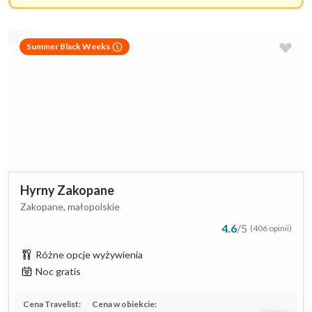
Summer Black Weeks
Hyrny Zakopane
Zakopane, małopolskie
4.6
/
5
(406 opinii)
Różne opcje wyżywienia
Noc gratis
Cena Travelist:
Cena w obiekcie: