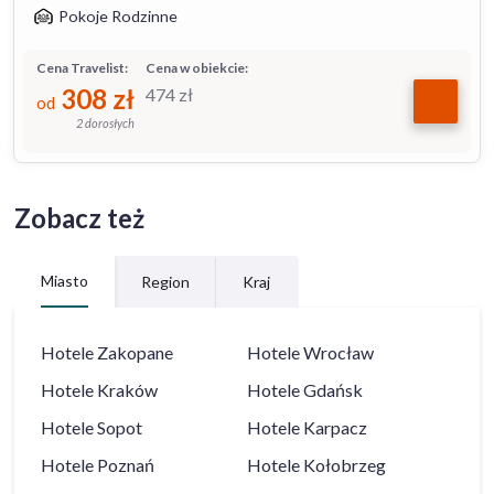
Pokoje Rodzinne
Cena Travelist:
Cena w obiekcie:
308
zł
474
zł
od
2 dorosłych
Zobacz też
Miasto
Region
Kraj
Hotele
Zakopane
Hotele
Wrocław
Hotele
Kraków
Hotele
Gdańsk
Hotele
Sopot
Hotele
Karpacz
Hotele
Poznań
Hotele
Kołobrzeg