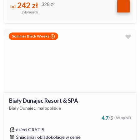
242
zł
328
zł
od
2 dorosłych
Summer Black Weeks
Biały Dunajec Resort & SPA
Biały Dunajec, małopolskie
4.7
/
5
(89 opinii)
dzieci GRATIS
Śniadania i obiadokolacje w cenie