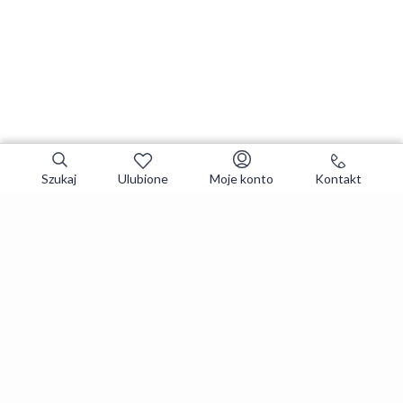
Szukaj
Ulubione
Moje konto
Kontakt
Zapisz się do newslettera i zgarniaj
najlepsze oferty