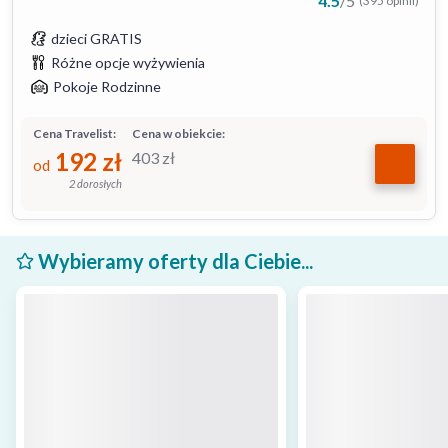
4.5
/
5
(395 opinii)
dzieci GRATIS
Różne opcje wyżywienia
Pokoje Rodzinne
Cena Travelist:
Cena w obiekcie:
192
zł
403
zł
od
2 dorosłych
Wybieramy oferty dla Ciebie...