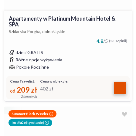
Apartamenty w Platinum Mountain Hotel &
SPA
Szklarska Poręba, dolnośląskie
4.8
/
5
(230 opinii)
dzieci GRATIS
Różne opcje wyżywienia
Pokoje Rodzinne
Cena Travelist:
Cena w obiekcie:
209
zł
402
zł
od
2 dorosłych
Summer Black Weeks
Im dłużej tym taniej