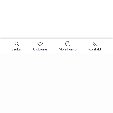
Szukaj
Ulubione
Moje konto
Kontakt
Zapisz się do newslettera i zgarniaj
najlepsze oferty
Zapisuję się