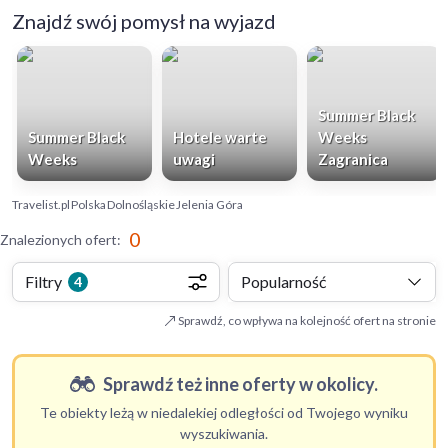
Znajdź swój pomysł na wyjazd
Summer Black
Summer Black
Hotele warte
Weeks
Weeks
uwagi
Zagranica
Travelist.pl
Polska
Dolnośląskie
Jelenia Góra
0
Znalezionych ofert
:
Filtry
Popularność
4
Sprawdź, co wpływa na kolejność ofert na stronie
Sprawdź też inne oferty w okolicy.
Te obiekty leżą w niedalekiej odległości od Twojego wyniku
wyszukiwania.