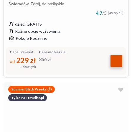
Świeradów-Zdrój, dolnośląskie
4.7
/
5
(45 opinii)
dzieci GRATIS
Różne opcje wyżywienia
Pokoje Rodzinne
Cena Travelist:
Cena w obiekcie:
229
zł
366
zł
od
2 dorosłych
Summer Black Weeks
Tylko na Travelist.pl