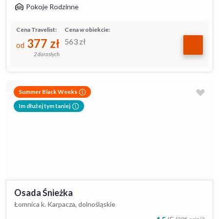
Pokoje Rodzinne
Cena Travelist:
Cena w obiekcie:
377
zł
563
zł
od
2 dorosłych
Summer Black Weeks
Im dłużej tym taniej
Osada Śnieżka
Łomnica k. Karpacza, dolnośląskie