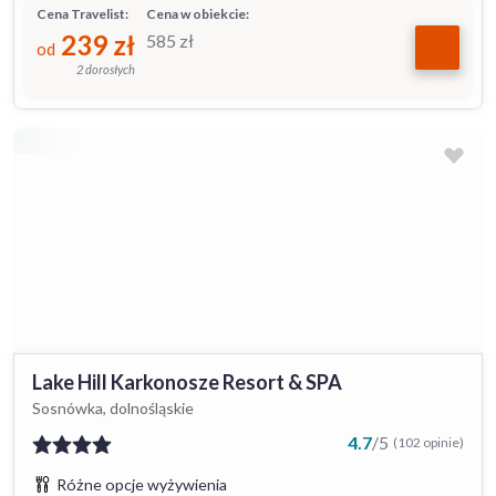
Cena Travelist:
Cena w obiekcie:
239
zł
585
zł
od
2 dorosłych
Lake Hill Karkonosze Resort & SPA
Sosnówka, dolnośląskie
4.7
/
5
(102 opinie)
Różne opcje wyżywienia