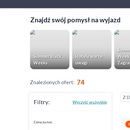
Znajdź swój pomysł na wyjazd
Summe
Summer Black
Hotele warte
Week
Weeks
uwagi
Zagra
74
Znalezionych ofert
:
Z D
Filtry:
Wyczyść wszystkie
Cena za noc