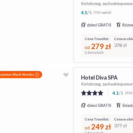
Kołobrzeg, zachodniopomor
4.5
/
5
(761 opinii)
dzieci GRATIS
Różne
Cena Travelist:
Cena w obie
279
zł
378
zł
od
2 dorosłych
Summer Black Weeks
Hotel Diva SPA
Kołobrzeg, zachodniopomor
4.1
/
5
(336 
dzieci GRATIS
Śniada
Cena Travelist:
Cena w obie
249
zł
377
zł
od
2 dorosłych