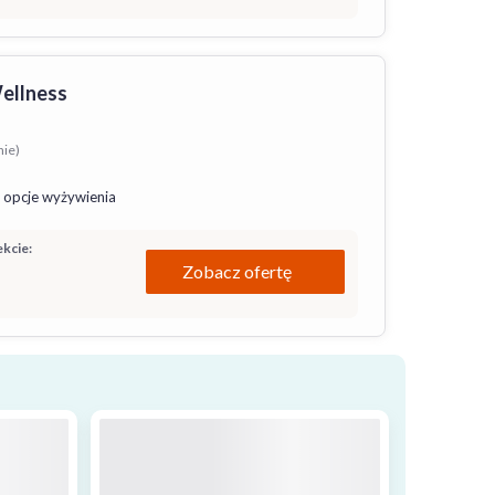
Wellness
nie)
 opcje wyżywienia
kcie:
Zobacz ofertę