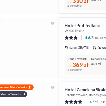
330
zł
od
2 dorosłych
Hotel Pod Jedlami
Wisła, śląskie
4.6
/
5
(82 opin
dzieci GRATIS
Śniada
Cena Travelist:
Cena w obie
369
zł
461
zł
od
2 dorosłych
Summer Black Weeks
Hotel Zamek na Skal
ylko na Travelist.pl
Trzebieszowice, dolnośląski
4.5
/
5
(641 