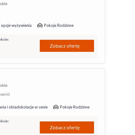
skie
 opcje wyżywienia
Pokoje Rodzinne
kcie:
Zobacz ofertę
skie
opinii)
nia i obiadokolacje w cenie
Pokoje Rodzinne
kcie:
Zobacz ofertę