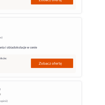
ie)
nia i obiadokolacje w cenie
kcie:
Zobacz ofertę
e
e
opinii)