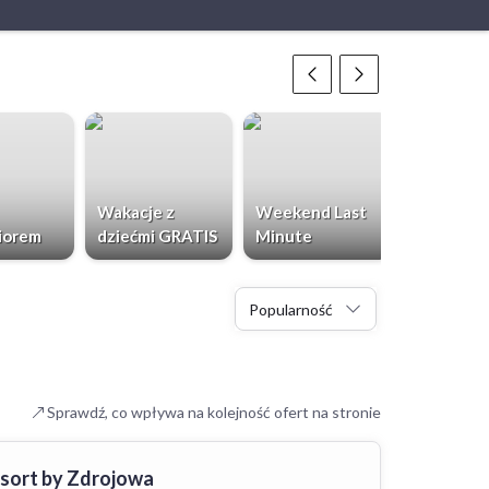
Wakacje z
Weekend Last
Chorwacja
iorem
dziećmi GRATIS
Minute
Dzieci Gr
Popularność
Sprawdź, co wpływa na kolejność ofert na stronie
esort by Zdrojowa