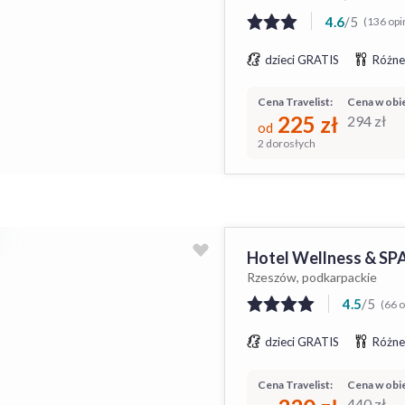
4.6
/
5
(136 opin
dzieci GRATIS
Różne
Cena Travelist:
Cena w obie
225
zł
294
zł
od
2 dorosłych
Hotel Wellness & S
Rzeszów, podkarpackie
4.5
/
5
(66 o
dzieci GRATIS
Różne
Cena Travelist:
Cena w obie
440
zł