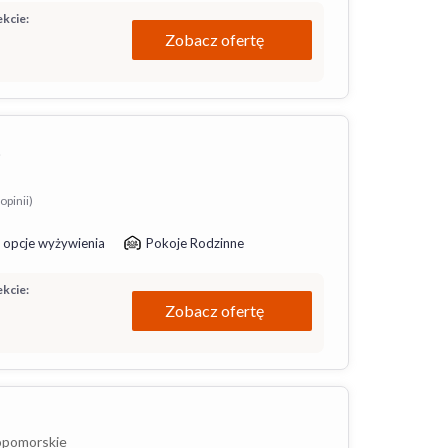
kcie:
Zobacz ofertę
t
opinii)
 opcje wyżywienia
Pokoje Rodzinne
kcie:
Zobacz ofertę
opomorskie