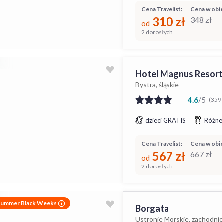
Cena Travelist:
Cena w obie
310
zł
348
zł
od
2 dorosłych
Hotel Magnus Resor
Bystra, śląskie
4.6
/
5
(359 
dzieci GRATIS
Różne
Cena Travelist:
Cena w obie
567
zł
667
zł
od
2 dorosłych
Summer Black Weeks
Borgata
Ustronie Morskie, zachodni