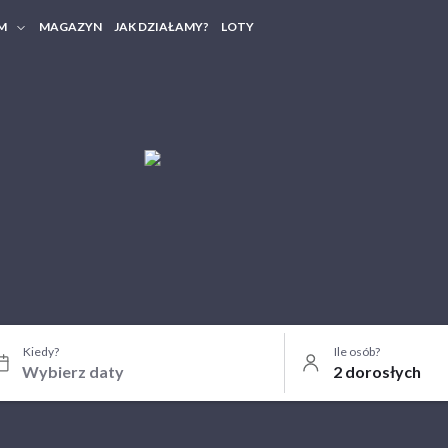
M
MAGAZYN
JAK DZIAŁAMY?
LOTY
HERY FIRMOWE
TANIA GRUPOWE
Kiedy?
Ile osób?