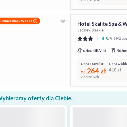
Summer Black Weeks
Hotel Skalite Spa & 
Szczyrk, śląskie
4.5
/
5
(492 opi
dzieci GRATIS
Różne
Cena Travelist:
Cena w obie
264
zł
418
zł
od
2 dorosłych
ybieramy oferty dla Ciebie...