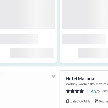
Hotel Masuria
Worliny, warmińsko-mazursk
4.3
/
5
(300 
dzieci GRATIS
Różne