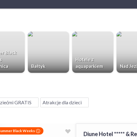
r Black
s
Hotele z
nica
Bałtyk
aquaparkiem
Nad Jez
ziećmi GRATIS
Atrakcje dla dzieci
Summer Black Weeks
Diune Hotel ***** & R