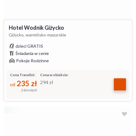
Hotel Wodnik Giżycko
Giżycko, warmińsko-mazurskie
dzieci GRATIS
Śniadania w cenie
Pokoje Rodzinne
Cena Travelist:
Cena w obiekcie:
235
zł
294
zł
od
2 dorosłych