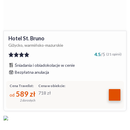
Hotel St. Bruno
Giżycko, warmińsko-mazurskie
4.5
/
5
(21 opinii)
Śniadania i obiadokolacje w cenie
Bezpłatna anulacja
Cena Travelist:
Cena w obiekcie:
589
zł
718
zł
od
2 dorosłych