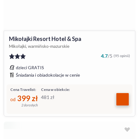
Mikołajki Resort Hotel & Spa
Mikołajki, warmińsko-mazurskie
4.7
/
5
(95 opinii)
dzieci GRATIS
Śniadania i obiadokolacje w cenie
Cena Travelist:
Cena w obiekcie:
399
zł
481
zł
od
2 dorosłych