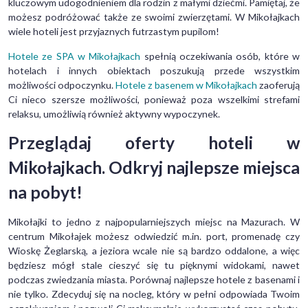
kluczowym udogodnieniem dla rodzin z małymi dziećmi. Pamiętaj, że
możesz podróżować także ze swoimi zwierzętami. W Mikołajkach
wiele hoteli jest przyjaznych futrzastym pupilom!
Hotele ze SPA w Mikołajkach
spełnią oczekiwania osób, które w
hotelach i innych obiektach poszukują przede wszystkim
możliwości odpoczynku.
Hotele z basenem w Mikołajkach
zaoferują
Ci nieco szersze możliwości, ponieważ poza wszelkimi strefami
relaksu, umożliwią również aktywny wypoczynek.
Przeglądaj oferty hoteli w
Mikołajkach. Odkryj najlepsze miejsca
na pobyt!
Mikołajki to jedno z najpopularniejszych miejsc na Mazurach. W
centrum Mikołajek możesz odwiedzić m.in. port, promenadę czy
Wioskę Żeglarską, a jeziora wcale nie są bardzo oddalone, a więc
będziesz mógł stale cieszyć się tu pięknymi widokami, nawet
podczas zwiedzania miasta. Porównaj najlepsze hotele z basenami i
nie tylko. Zdecyduj się na nocleg, który w pełni odpowiada Twoim