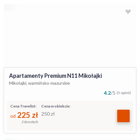
Apartamenty Premium N11 Mikołajki
Mikołajki, warmińsko-mazurskie
4.2
/
5
(5 opinii)
Cena Travelist:
Cena w obiekcie:
225
zł
250
zł
od
2 dorosłych