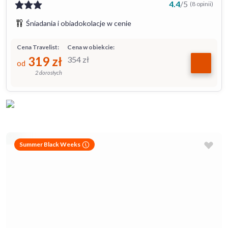
4.4
/
5
(8 opinii)
Śniadania i obiadokolacje w cenie
Cena Travelist:
Cena w obiekcie:
319
zł
354
zł
od
2 dorosłych
Summer Black Weeks