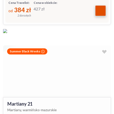
Cena Travelist:
Cena w obiekcie:
384
zł
427
zł
od
2 dorosłych
Summer Black Weeks
Martiany 21
Martiany, warmińsko-mazurskie