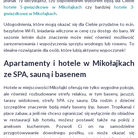
jednak Ty decydujesz, czy odpowiednim wyborem będą dla Ciebie
hotele 5-gwiazdkowe w Mikołajkach
czy bardziej
hotele 3-
gwiazdkowe w Mikołajkach
.
Udogodnienia, które mogą okazać się dla Ciebie przydatne to m.in.
bezpłatne Wi-Fi, śniadania wliczone w cenę czy dostęp do baru. W
sezonie letnim duże znaczenie może mieć również możliwość
zarezerwowania i wypożyczenia sprzętu wodnego lub roweru. To
idealne rozwiązanie dla osób, które lubią aktywny wypoczynek!
Apartamenty i hotele w Mikołajkach
ze SPA, sauną i basenem
Hotele w miejscowości Mikołajki oferują nie tylko wygodne pokoje,
ale również rozbudowane strefy relaksu, w tym baseny, jacuzzi,
tarasy widokowe, strefy SPA czy sauny. Dla rodzin z dziećmi
szczególne znaczenie będą miały baseny (np. basen Tropikana) i
place zabaw, a jeśli nie chcesz ograniczać się wyłącznie do obiadów
w restauracji lub hotelu, możesz postawić także na pokój z
aneksem kuchennym. Pozwoli Ci on na samodzielne
przygotowywanie dowolnego posiłku, co może okazać się