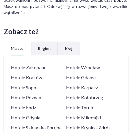
oczekiwaniom i pozwoli Ci maksymalnie wykorzystać czas pobytu.
Masz do nas pytania? Odezwij się, a rozwiejemy Twoje wszelkie
wątpliwości!
Zobacz też
Miasto
Region
Kraj
Hotele
Zakopane
Hotele
Wrocław
Hotele
Kraków
Hotele
Gdańsk
Hotele
Sopot
Hotele
Karpacz
Hotele
Poznań
Hotele
Kołobrzeg
Hotele
Łódź
Hotele
Toruń
Hotele
Gdynia
Hotele
Mikołajki
Hotele
Szklarska Poręba
Hotele
Krynica-Zdrój