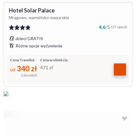
Hotel Solar Palace
Mrągowo, warmińsko-mazurskie
4.6
/
5
(37 opinii)
dzieci GRATIS
Różne opcje wyżywienia
Cena Travelist:
Cena w obiekcie:
340
zł
471
zł
od
2 dorosłych