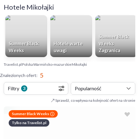
Hotele Mikołajki
Summer Black
Summer Black
Hotele warte
Weeks
Weeks
uwagi
Zagranica
Travelist.pl
Polska
Warmińsko-mazurskie
Mikołajki
5
Znalezionych ofert
:
Filtry
Popularność
3
Sprawdź, co wpływa na kolejność ofert na stronie
Summer Black Weeks
Tylko na Travelist.pl