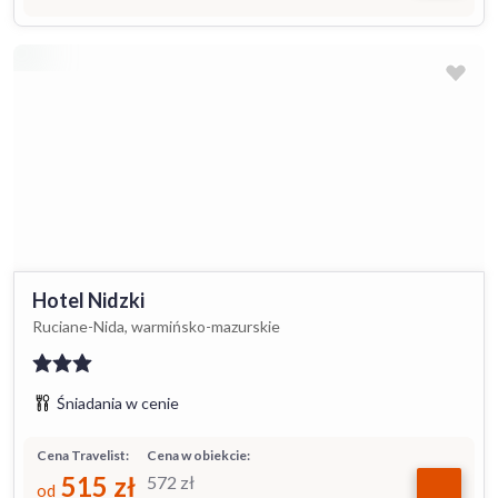
Hotel Nidzki
Ruciane-Nida, warmińsko-mazurskie
Śniadania w cenie
Cena Travelist:
Cena w obiekcie:
515
zł
572
zł
od