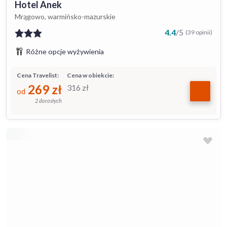
Hotel Anek
Mrągowo, warmińsko-mazurskie
4.4
/
5
(39 opinii)
Różne opcje wyżywienia
Cena Travelist:
Cena w obiekcie:
269
zł
316
zł
od
2 dorosłych