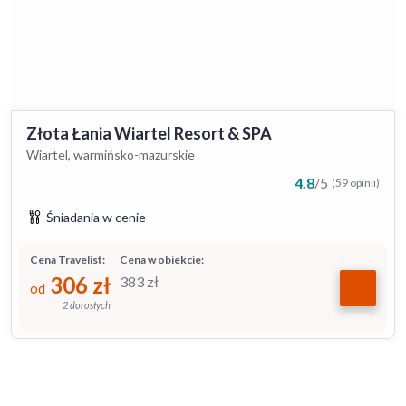
Złota Łania Wiartel Resort & SPA
Wiartel, warmińsko-mazurskie
4.8
/
5
(59 opinii)
Śniadania w cenie
Cena Travelist:
Cena w obiekcie:
306
zł
383
zł
od
2 dorosłych