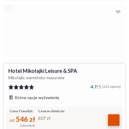
Hotel Mikołajki Leisure & SPA
Mikołajki, warmińsko-mazurskie
4.7
/
5
(222 opinie)
Różne opcje wyżywienia
Cena Travelist:
Cena w obiekcie:
546
zł
607
zł
od
2 dorosłych