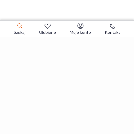
Szukaj
Ulubione
Moje konto
Kontakt
Zapisz się do newslettera i zgarniaj
najlepsze oferty
Zapisuję się
Zapisując się, akceptujesz
Regulaminy
i
Polityka prywatności
.