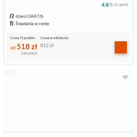
4.8
/
5
(5 opinii)
dzieci GRATIS
Śniadania w cenie
Cena Travelist:
Cena w obiekcie:
518
zł
812
zł
od
2 dorosłych