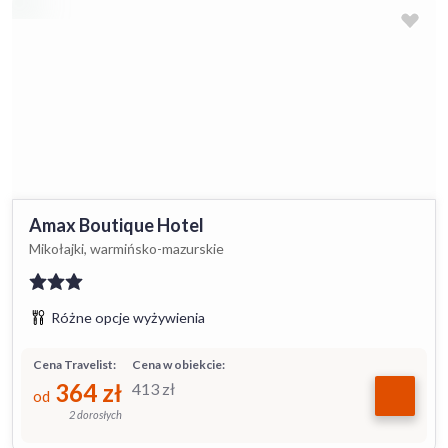
Amax Boutique Hotel
Mikołajki, warmińsko-mazurskie
Różne opcje wyżywienia
Cena Travelist:
Cena w obiekcie:
364
zł
413
zł
od
2 dorosłych