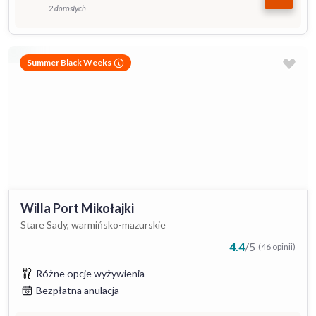
2 dorosłych
Summer Black Weeks
Willa Port Mikołajki
Stare Sady, warmińsko-mazurskie
4.4
/
5
(46 opinii)
Różne opcje wyżywienia
Bezpłatna anulacja