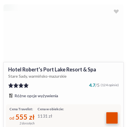
Hotel Robert’s Port Lake Resort & Spa
Stare Sady, warmińsko-mazurskie
4.7
/
5
(124 opinie)
Różne opcje wyżywienia
Cena Travelist:
Cena w obiekcie:
555
zł
1131
zł
od
2 dorosłych