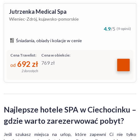
Jutrzenka Medical Spa
Wieniec-Zdrój, kujawsko-pomorskie
4.9
/
5
(9 opinii)
Śniadania, obiady i kolacje w cenie
Cena Travelist:
Cena w obiekcie:
692
zł
769
zł
od
2 dorosłych
Najlepsze hotele SPA w Ciechocinku –
gdzie warto zarezerwować pobyt?
Jeśli szukasz miejsca na urlop, które zapewni Ci nie tylko