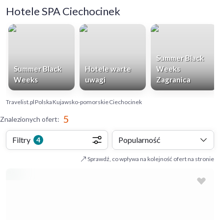
Hotele SPA Ciechocinek
Summer Black
Summer Black
Hotele warte
Weeks
Weeks
uwagi
Zagranica
Travelist.pl
Polska
Kujawsko-pomorskie
Ciechocinek
5
Znalezionych ofert
:
Filtry
Popularność
4
Sprawdź, co wpływa na kolejność ofert na stronie