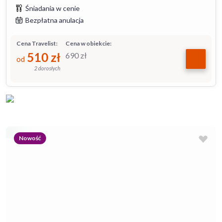
Śniadania w cenie
Bezpłatna anulacja
Cena Travelist:
Cena w obiekcie:
510
zł
690
zł
od
2 dorosłych
Nowość