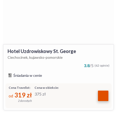
Hotel Uzdrowiskowy St. George
Ciechocinek, kujawsko-pomorskie
3.8
/
5
(62 opinie)
Śniadania w cenie
Cena Travelist:
Cena w obiekcie:
319
zł
375
zł
od
2 dorosłych