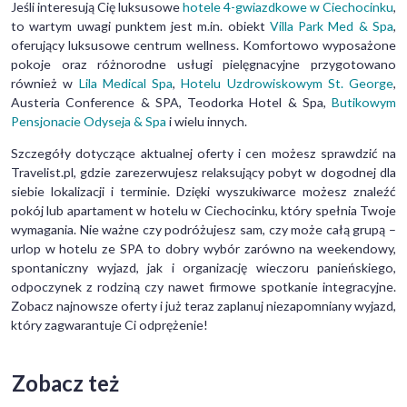
Jeśli interesują Cię luksusowe
hotele 4-gwiazdkowe w Ciechocinku
,
to wartym uwagi punktem jest m.in. obiekt
Villa Park Med & Spa
,
oferujący luksusowe centrum wellness. Komfortowo wyposażone
pokoje oraz różnorodne usługi pielęgnacyjne przygotowano
również w
Lila Medical Spa
,
Hotelu Uzdrowiskowym St. George
,
Austeria Conference & SPA, Teodorka Hotel & Spa,
Butikowym
Pensjonacie Odyseja & Spa
i wielu innych.
Szczegóły dotyczące aktualnej oferty i cen możesz sprawdzić na
Travelist.pl, gdzie zarezerwujesz relaksujący pobyt w dogodnej dla
siebie lokalizacji i terminie. Dzięki wyszukiwarce możesz znaleźć
pokój lub apartament w hotelu w Ciechocinku, który spełnia Twoje
wymagania. Nie ważne czy podróżujesz sam, czy może całą grupą –
urlop w hotelu ze SPA to dobry wybór zarówno na weekendowy,
spontaniczny wyjazd, jak i organizację wieczoru panieńskiego,
odpoczynek z rodziną czy nawet firmowe spotkanie integracyjne.
Zobacz najnowsze oferty i już teraz zaplanuj niezapomniany wyjazd,
który zagwarantuje Ci odprężenie!
Zobacz też