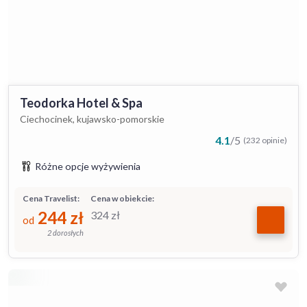
Teodorka Hotel & Spa
Ciechocinek, kujawsko-pomorskie
4.1
/
5
(232 opinie)
Różne opcje wyżywienia
Cena Travelist:
Cena w obiekcie:
244
zł
324
zł
od
2 dorosłych