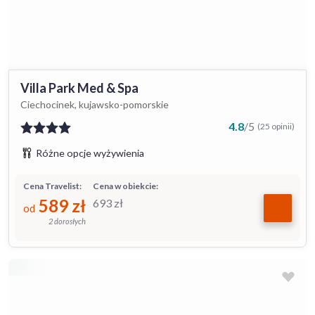
Villa Park Med & Spa
Ciechocinek, kujawsko-pomorskie
4.8
/
5
(25 opinii)
Różne opcje wyżywienia
Cena Travelist:
Cena w obiekcie:
589
zł
693
zł
od
2 dorosłych