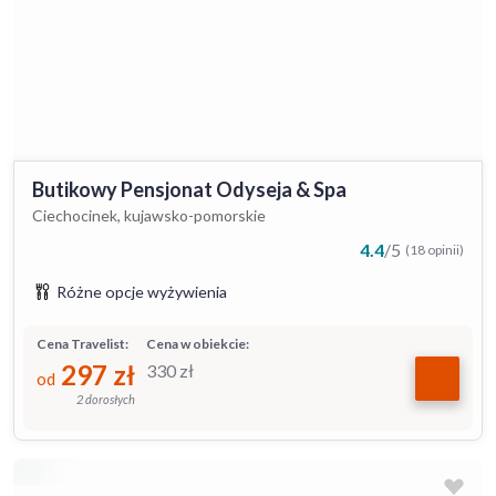
Butikowy Pensjonat Odyseja & Spa
Ciechocinek, kujawsko-pomorskie
4.4
/
5
(18 opinii)
Różne opcje wyżywienia
Cena Travelist:
Cena w obiekcie:
297
zł
330
zł
od
2 dorosłych