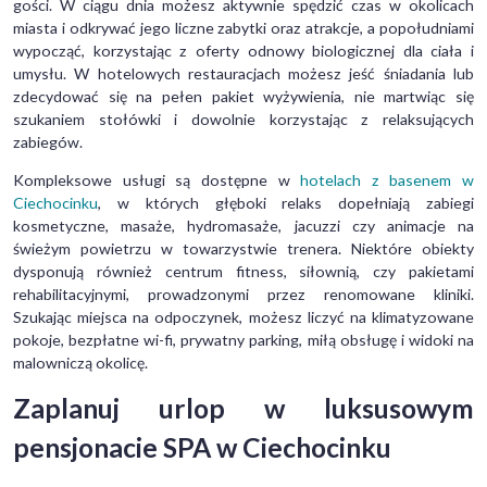
gości. W ciągu dnia możesz aktywnie spędzić czas w okolicach
miasta i odkrywać jego liczne zabytki oraz atrakcje, a popołudniami
wypocząć, korzystając z oferty odnowy biologicznej dla ciała i
umysłu. W hotelowych restauracjach możesz jeść śniadania lub
zdecydować się na pełen pakiet wyżywienia, nie martwiąc się
szukaniem stołówki i dowolnie korzystając z relaksujących
zabiegów.
Kompleksowe usługi są dostępne w
hotelach z basenem w
Ciechocinku
, w których głęboki relaks dopełniają zabiegi
kosmetyczne, masaże, hydromasaże, jacuzzi czy animacje na
świeżym powietrzu w towarzystwie trenera. Niektóre obiekty
dysponują również centrum fitness, siłownią, czy pakietami
rehabilitacyjnymi, prowadzonymi przez renomowane kliniki.
Szukając miejsca na odpoczynek, możesz liczyć na klimatyzowane
pokoje, bezpłatne wi-fi, prywatny parking, miłą obsługę i widoki na
malowniczą okolicę.
Zaplanuj urlop w luksusowym
pensjonacie SPA w Ciechocinku