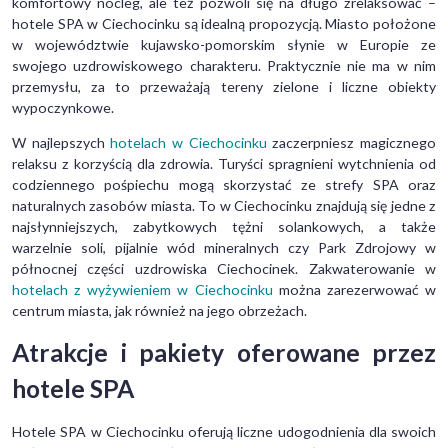
komfortowy nocleg, ale też pozwoli się na długo zrelaksować –
hotele SPA w Ciechocinku są idealną propozycją. Miasto położone
w województwie kujawsko-pomorskim słynie w Europie ze
swojego uzdrowiskowego charakteru. Praktycznie nie ma w nim
przemysłu, za to przeważają tereny zielone i liczne obiekty
wypoczynkowe.
W najlepszych
hotelach w Ciechocinku
zaczerpniesz magicznego
relaksu z korzyścią dla zdrowia. Turyści spragnieni wytchnienia od
codziennego pośpiechu mogą skorzystać ze strefy SPA oraz
naturalnych zasobów miasta. To w Ciechocinku znajdują się jedne z
najsłynniejszych, zabytkowych tężni solankowych, a także
warzelnie soli, pijalnie wód mineralnych czy Park Zdrojowy w
północnej części uzdrowiska Ciechocinek. Zakwaterowanie w
hotelach z wyżywieniem w Ciechocinku
można zarezerwować w
centrum miasta, jak również na jego obrzeżach.
Atrakcje i pakiety oferowane przez
hotele SPA
Hotele SPA w Ciechocinku oferują liczne udogodnienia dla swoich