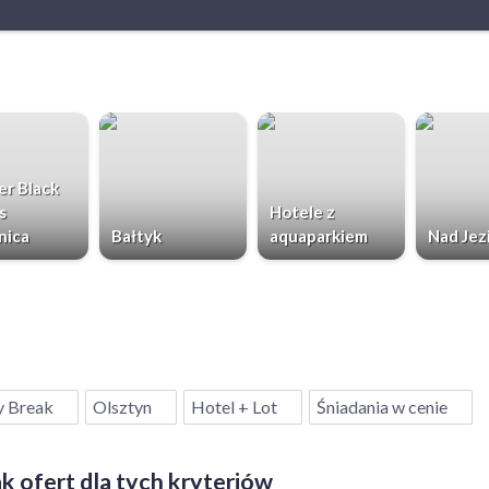
r Black
s
Hotele z
nica
Bałtyk
aquaparkiem
Nad Jez
y Break
Olsztyn
Hotel + Lot
Śniadania w cenie
k ofert dla tych kryteriów