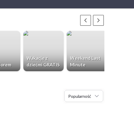
Wakacje z
Weekend Last
Chorwacja
iorem
dziećmi GRATIS
Minute
Dzieci Gr
Popularność