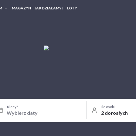
M
MAGAZYN
JAK DZIAŁAMY?
LOTY
HERY FIRMOWE
TANIA GRUPOWE
Kiedy?
Ile osób?