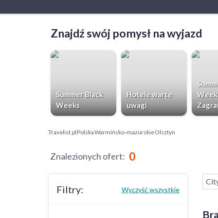
Znajdź swój pomysł na wyjazd
Summe
Summer Black
Hotele warte
Week
Weeks
uwagi
Zagra
Travelist.pl
Polska
Warmińsko-mazurskie
Olsztyn
0
Znalezionych ofert
:
Cit
Filtry:
Wyczyść wszystkie
Bra