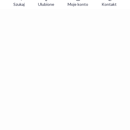
Szukaj
Ulubione
Moje konto
Kontakt
Zapisz się do newslettera i zgarniaj
najlepsze oferty
Zapisuję się
Zapisując się, akceptujesz
Regulaminy
i
Polityka prywatności
.