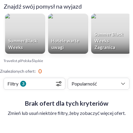
Znajdź swój pomysł na wyjazd
Summer Black
Summer Black
Hotele warte
Weeks
Weeks
uwagi
Zagranica
Travelist.pl
Polska
Śląskie
0
Znalezionych ofert
:
Filtry
Popularność
3
Brak ofert dla tych kryteriów
Zmień lub usuń niektóre filtry, żeby zobaczyć więcej ofert.