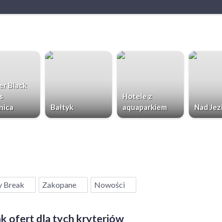
r Black
s
Hotele z
nica
Bałtyk
aquaparkiem
Nad Jez
y Break
Zakopane
Nowości
k ofert dla tych kryteriów