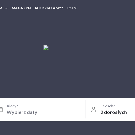
M
MAGAZYN
JAK DZIAŁAMY?
LOTY
HERY FIRMOWE
TANIA GRUPOWE
Kiedy?
Ile osób?