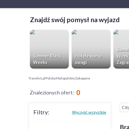
Znajdź swój pomysł na wyjazd
Summe
Summer Black
Hotele warte
Week
Weeks
uwagi
Zagra
Travelist.pl
Polska
Małopolskie
Zakopane
0
Znalezionych ofert
:
Cit
Filtry:
Wyczyść wszystkie
Bra