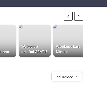
Wakacje z
Weekend Last
Chorwacja
iorem
dziećmi GRATIS
Minute
Dzieci Gr
Popularność