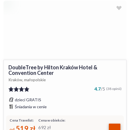
DoubleTree by Hilton Kraków Hotel &
Convention Center
Kraków, małopolskie
4.7
/
5
(38 opinii)
dzieci GRATIS
Śniadania w cenie
Cena Travelist:
Cena w obiekcie:
519
zł
692
zł
od