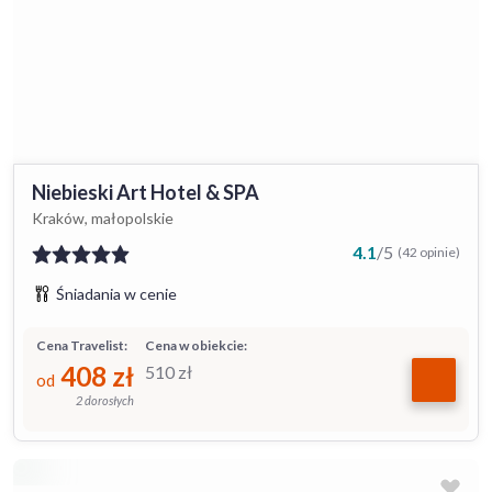
Niebieski Art Hotel & SPA
Kraków, małopolskie
4.1
/
5
(42 opinie)
Śniadania w cenie
Cena Travelist:
Cena w obiekcie:
408
zł
510
zł
od
2 dorosłych