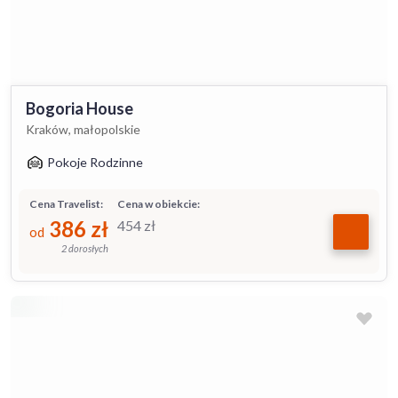
Bogoria House
Kraków, małopolskie
Pokoje Rodzinne
Cena Travelist:
Cena w obiekcie:
386
zł
454
zł
od
2 dorosłych