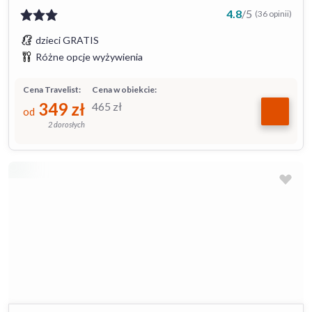
4.8
/
5
(36 opinii)
dzieci GRATIS
Różne opcje wyżywienia
Cena Travelist:
Cena w obiekcie:
349
zł
465
zł
od
2 dorosłych