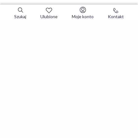
Szukaj
Ulubione
Moje konto
Kontakt
Zapisz się do newslettera i zgarniaj
najlepsze oferty
Zapisuję się
Zapisując się, akceptujesz
Regulaminy
i
Polityka prywatności
.