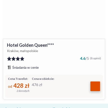
Hotel Golden Queen****
Kraków, małopolskie
4.6
/
5
(8 opinii)
Śniadania w cenie
Cena Travelist:
Cena w obiekcie:
428
zł
476
zł
od
2 dorosłych