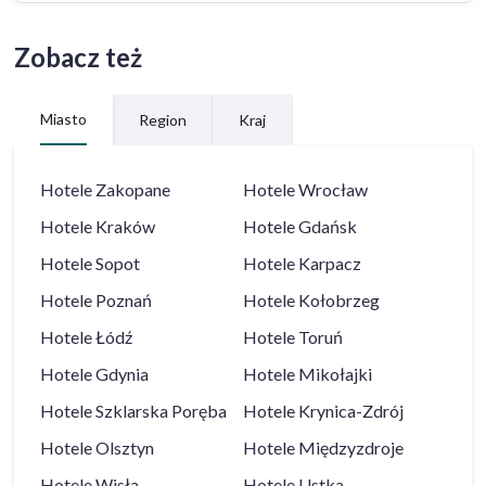
Zobacz też
Miasto
Region
Kraj
Hotele
Zakopane
Hotele
Wrocław
Hotele
Kraków
Hotele
Gdańsk
Hotele
Sopot
Hotele
Karpacz
Hotele
Poznań
Hotele
Kołobrzeg
Hotele
Łódź
Hotele
Toruń
Hotele
Gdynia
Hotele
Mikołajki
Hotele
Szklarska Poręba
Hotele
Krynica-Zdrój
Hotele
Olsztyn
Hotele
Międzyzdroje
Hotele
Wisła
Hotele
Ustka