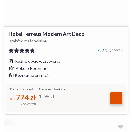
Hotel Ferreus Modern Art Deco
Kraków, małopolskie
4.7
/
5
(7 opinii)
Różne opcje wyżywienia
Pokoje Rodzinne
Bezpłatna anulacja
Cena Travelist:
Cena w obiekcie:
774
zł
1098
zł
od
2 dorosłych