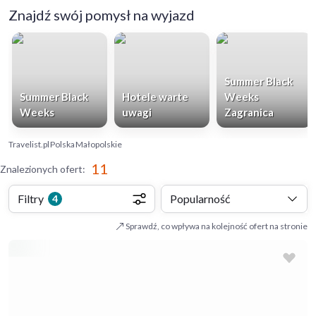
Znajdź swój pomysł na wyjazd
Summer Black
Summer Black
Hotele warte
Weeks
Weeks
uwagi
Zagranica
Travelist.pl
Polska
Małopolskie
11
Znalezionych ofert
:
Filtry
Popularność
4
Sprawdź, co wpływa na kolejność ofert na stronie