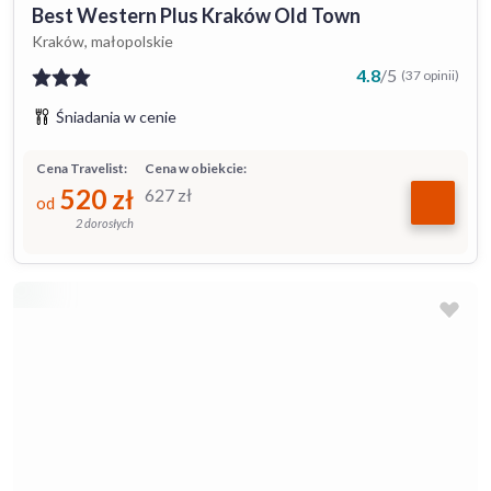
Best Western Plus Kraków Old Town
Kraków, małopolskie
4.8
/
5
(37 opinii)
Śniadania w cenie
Cena Travelist:
Cena w obiekcie:
520
zł
627
zł
od
2 dorosłych