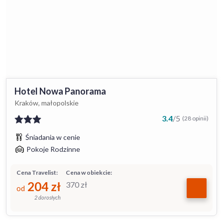
Hotel Nowa Panorama
Kraków, małopolskie
3.4
/
5
(28 opinii)
Śniadania w cenie
Pokoje Rodzinne
Cena Travelist:
Cena w obiekcie:
204
zł
370
zł
od
2 dorosłych