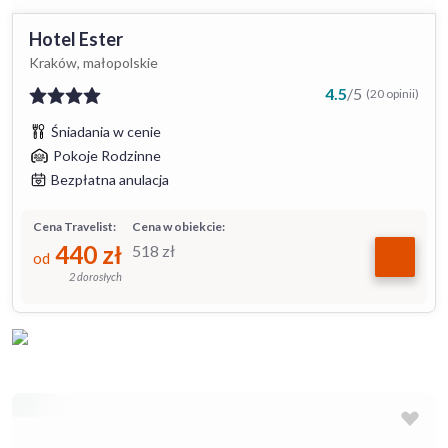
Hotel Ester
Kraków, małopolskie
4.5
/
5
(20 opinii)
Śniadania w cenie
Pokoje Rodzinne
Bezpłatna anulacja
Cena Travelist:
Cena w obiekcie:
440
zł
518
zł
od
2 dorosłych