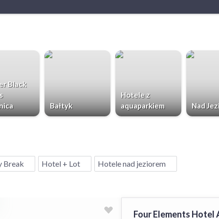
r Black
s
Hotele z
nica
Bałtyk
aquaparkiem
Nad Jez
y Break
Hotel + Lot
Hotele nad jeziorem
Four Elements Hotel