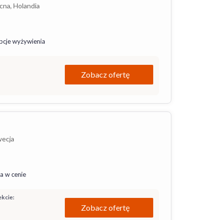
na, Holandia
pcje wyżywienia
Zobacz ofertę
wecja
a w cenie
kcie:
Zobacz ofertę