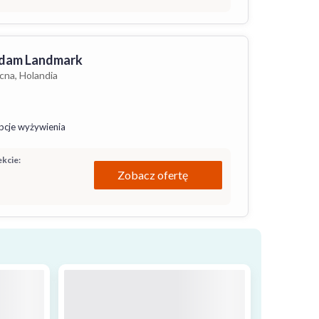
rdam Landmark
na, Holandia
pcje wyżywienia
kcie:
Zobacz ofertę