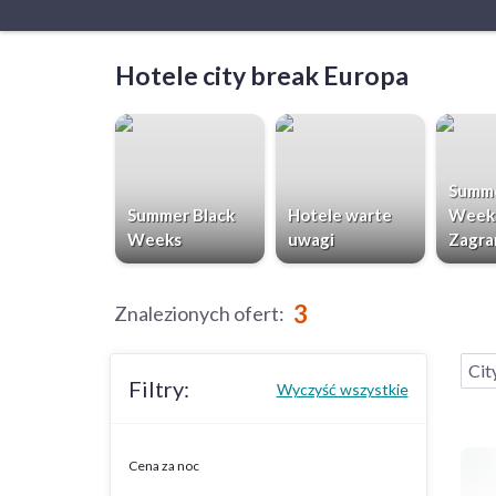
Hotele city break Europa
Summe
Summer Black
Hotele warte
Week
Weeks
uwagi
Zagra
3
Znalezionych ofert
:
Cit
Filtry:
Wyczyść wszystkie
Cena za noc