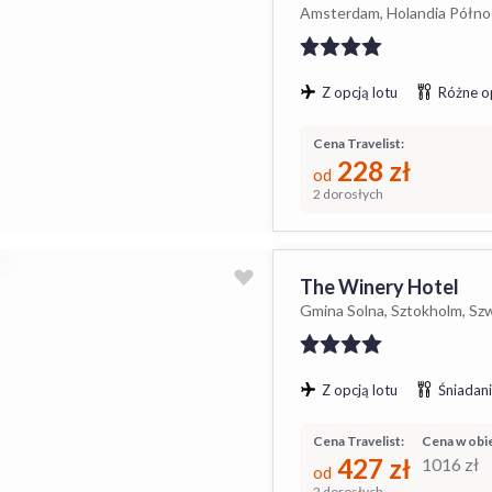
Amsterdam, Holandia Północ
Z opcją lotu
Różne o
Cena Travelist:
228
zł
od
2 dorosłych
The Winery Hotel
Gmina Solna, Sztokholm, Sz
Z opcją lotu
Śniadani
Cena Travelist:
Cena w obie
427
zł
1016
zł
od
2 dorosłych