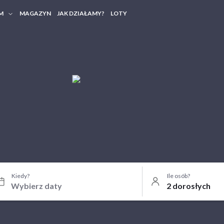
M
MAGAZYN
JAK DZIAŁAMY?
LOTY
HERY FIRMOWE
TANIA GRUPOWE
Kiedy?
Ile osób?