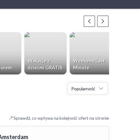
Wakacje z
Weekend Last
Chorwacja
iorem
dziećmi GRATIS
Minute
Dzieci Gr
Popularność
Sprawdź, co wpływa na kolejność ofert na stronie
 Amsterdam