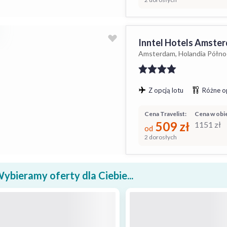
Inntel Hotels Amste
Amsterdam, Holandia Północ
Z opcją lotu
Różne o
Cena Travelist:
Cena w obie
509
zł
1151
zł
od
2 dorosłych
ybieramy oferty dla Ciebie...