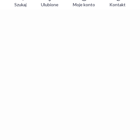
Szukaj
Ulubione
Moje konto
Kontakt
Zapisz się do newslettera i zgarniaj
najlepsze oferty
Zapisuję się
Zapisując się, akceptujesz
Regulaminy
i
Polityka prywatności
.