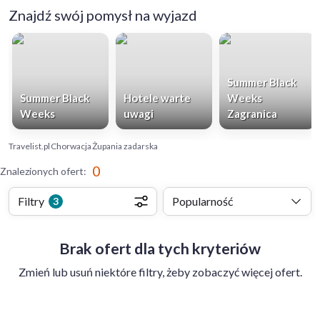
Znajdź swój pomysł na wyjazd
Summer Black
Summer Black
Hotele warte
Weeks
Weeks
uwagi
Zagranica
Travelist.pl
Chorwacja
Żupania zadarska
0
Znalezionych ofert
:
Filtry
Popularność
3
Brak ofert dla tych kryteriów
Zmień lub usuń niektóre filtry, żeby zobaczyć więcej ofert.